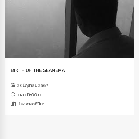
BIRTH OF THE SEANEMA
23 มิถุนายน 2567
เวลา 13:00 น.
โรงศาลาศีนิมา