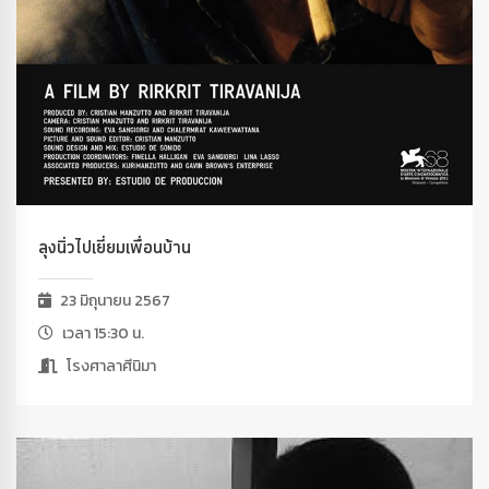
ลุงนิ่วไปเยี่ยมเพื่อนบ้าน
23 มิถุนายน 2567
เวลา 15:30 น.
โรงศาลาศีนิมา