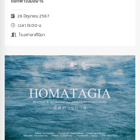
ดอกฟ้าในมือมาร
26 มิถุนายน 2567
เวลา 13:00 น.
โรงศาลาศีนิมา