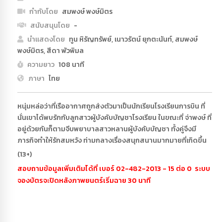
กำกับโดย
สมพงษ์ พงษ์มิตร
สนับสนุนโดย
-
นำแสดงโดย
ทูน หิรัญทรัพย์, เนาวรัตน์ ยุกตะนันท์, สมพงษ์
พงษ์มิตร, สีดา พัวพิมล
ความยาว
108 นาที
ภาษา
ไทย
หนุ่มหล่อว่าที่เรืออากาศถูกส่งตัวมาเป็นนักเรียนโรงเรียนการบิน ที่
นั่นเขาได้พบรักกับลูกสาวผู้บังคับบัญชาโรงเรียน ในขณะที่ จ่าพงษ์ ที่
อยู่ด้วยกันก็ตามจีบพยาบาลสาวหลานผู้บังคับบัญชา ทั้งคู่จึงมี
ภารกิจทำให้รักสมหวัง ท่ามกลางเรื่องสนุกสนานมากมายที่เกิดขึ้น
(13+)
สอบถามข้อมูลเพิ่มเติมได้ที่ เบอร์ 02-482-2013 - 15 ต่อ 0 ระบบ
จองบัตรจะปิดหลังภาพยนตร์เริ่มฉาย 30 นาที