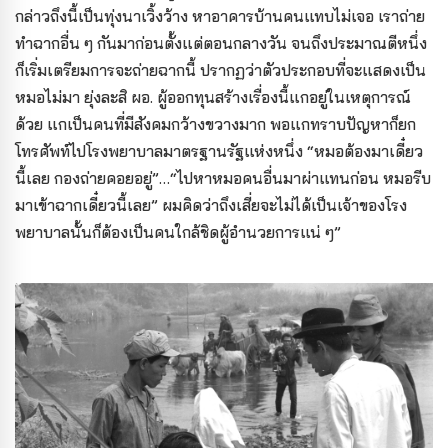
กล่าวถึงนี้เป็นทุ่งนาเวิ้งว้าง หาอาคารบ้านคนแทบไม่เจอ เราถ่าย
ทำฉากอื่น ๆ กันมาก่อนตั้งแต่ตอนกลางวัน จนถึงประมาณตีหนึ่ง
ก็เริ่มเตรียมการจะถ่ายฉากนี้ ปรากฏว่าตัวประกอบที่จะแสดงเป็น
หมอไม่มา ยุ่งละสิ ผอ. ผู้ออกทุนสร้างเรื่องนี้แกอยู่ในเหตุการณ์
ด้วย แกเป็นคนที่มีสังคมกว้างขวางมาก พอแกทราบปัญหาก็ยก
โทรศัพท์ไปโรงพยาบาลมาตรฐานรัฐแห่งหนึ่ง “หมอต้องมาเดี๋ยว
นี้เลย กองถ่ายคอยอยู่”…“ไปหาหมอคนอื่นมาผ่าแทนก่อน หมอรีบ
มาเข้าฉากเดี๋ยวนี้เลย” ผมคิดว่าถึงเสี่ยจะไม่ได้เป็นเจ้าของโรง
พยาบาลนั้นก็ต้องเป็นคนใกล้ชิดผู้อำนวยการแน่ ๆ”