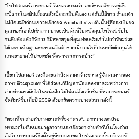
“ในโปสเตอร์ภาพยนตร์เรื่องดวงนะครับ จะเห็นรถสีขาวอยู่คัน
หนึ่ง รถในคลิปเบื้องหลังเนี่ยจะเป็นสีแดง แต่คันนี้สีขาว ถ้าผมจำ
ไม่ผิด สมัยก่อนเขาจะเรียกรถ Vauxhall Viva คันนั้นรู้สึกจะเป็นรถ
คุณพ่อที่เอาไปเข้าฉาก น่าจะเป็นคันที่ในหนังคุณไพโรจน์ขับไป
ชนสิบล้อแล้วก็พิการ ก็มีหลายจุดที่คุณพ่อเสริมเข้าไปเท่าที่จะช่วย
ได้ เพราะในฐานะของคนจีนค้าขายเนี่ย อะไรที่ประหยัดต้นทุนได้
แกพยายามให้ประหยัด พึ่งพาพรรคพวกบ้าง”
เปี๊ยก โปสเตอร์ เองก็เคยเล่าถึงความกว้างขวาง รู้จักคนมากของ
อาทร ติวะสุระเดช ที่ได้ช่วยแก้ปัญหานักแสดงขาดระหว่างการ
ถ่ายทำกลางดึกไว้ในหนังสือ ไม่ใช่แค่สั่งแอ็กชั่น ที่หอภาพยนตร์
จัดพิมพ์ขึ้นเมื่อปี 2559 ดังยกข้อความบางส่วนมาดังนี้
“ตอนที่ผมถ่ายทำภาพยนตร์เรื่อง “
ดวง
”…ฉากนางเอกป่วย
พระเอกไปรับหมอมาดูอาการและเยียวยา ถ่ายทำกันในโรงถ่าย
อัศวินภาพยนตร์ซึ่งตั้งอยู่ที่หนองแขม ในช่วงเวลานั้นบริเวณที่