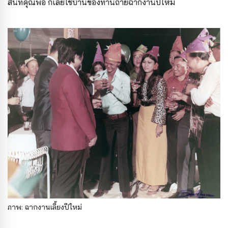
สนิทคุณพ่อ ก็เลยใช้บ้านของท่านถ่ายฉากงานปีใหม่
ภาพ: ฉากงานเลี้ยงปีใหม่