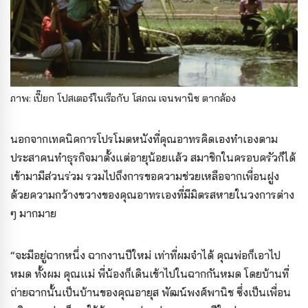
ภาพ: เปี๊ยก โปสเตอร์ในเรือกับ โสภณ เจนพานิช ตากล้อง
นอกจากเทคนิคการโปรโมตหนังที่คุณอาทรคิดเองทำเองตาม
ประสาคนทำธุรกิจมาตั้งแต่อายุน้อยแล้ว สมาชิกในครอบครัวก็ได้
เข้ามามีส่วนร่วม รวมไปถึงการขอความช่วยเหลือจากเพื่อนฝูง
ด้วยความกว้างขวางของคุณอาทรเองที่มีมิตรสหายในวงการต่าง
ๆ มากมาย
“จะมีอยู่ฉากหนึ่ง ฉากงานปีใหม่ เท่าที่ผมจำได้ คุณพ่อก็เอาไป
หมด ทั้งผม คุณแม่ พี่น้องก็เดินเข้าไปในฉากกันหมด โดยบ้านที่
ถ่ายฉากนั้นเป็นบ้านของคุณอายุส พัฒน์พงศ์พานิช ซึ่งเป็นเพื่อน