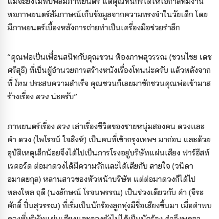
แม้จะยังไม่พบฟิล์มภาพยนตร์ แต่คุณทินกรได้ให้โอกาสทีมงาน
หอภาพยนตร์สัมภาษณ์เก็บข้อมูลจากความทรงจำในวัยเด็ก โดย
มีภาพยนตร์เบื้องหลังการถ่ายทำเป็นเครื่องมือช่วยรำลึก
“คุณพ่อเป็นเพื่อนสนิทกับคุณชวน ห้องภาพสุวรรณ (ชวนไชย เตช
ศรีสุธี) ที่เป็นผู้อำนวยการสร้างหนังเรื่องโทนน่ะครับ แล้วหลังจาก
ที่
โทน
ประสบความสำเร็จ คุณชวนก็เลยมาชักชวนคุณพ่อเข้ามาส
ร้างเรื่อง
ดวง
น่ะครับ”
ภาพยนตร์เรื่อง
ดวง
เล่าเรื่องชีวิตของชายหนุ่มสองคน ดวงและ
คำ ดวง (ไพโรจน์ ใจสิงห์) เป็นคนที่เข้ากรุงเทพฯ มาก่อน และด้วย
อุบัติเหตุเล็กน้อยจึงได้ไปเป็นภารโรงอยู่บริษัทแผ่นเสียง ฟาร์อีสท์
เรคอร์ด ต่อมาดวงได้มีความรักและได้เสียกับ สายใจ (วนิดา
อมาตยกุล) หลานสาวของหัวหน้าบริษัท แต่ต่อมาดวงก็ได้ไป
หลงใหล ฤดี (นงลักษณ์ โรจนพรรณ) เป็นช่วงเดียวกับ
คำ (จีระ
ศักดิ์ ปิ่นสุวรรณ) ที่เริ่มเป็นนักร้องลูกทุ่งมีชื่อเสียงขึ้นมา เมื่อคำพบ
ดวงที่บริษัทแผ่นเสียงและดวงยังไม่ได้เป็นนักร้อง คำจึงพูดจา