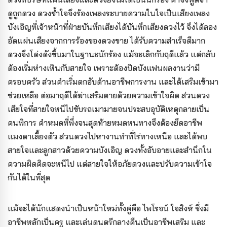
ดูถูกดวง ดวงช้ำใจจึงร้องเพลงระบายความในใจเป็นเสียงเพลง
บังเอิญที่เจ้าหน้าที่ฝ่ายบันทึกเสียงได้บันทึกเสียงดวงไว้ จึงได้ลอง
อัดแผ่นเสียงจากการร้องของดวงขาย ได้รับความสำเร็จดีมาก
ดวงจึงโด่งดังขึ้นมาในฐานะนักร้อง แม้จะเลิกกับฤดีแล้ว แต่กลับ
ต้องเริ่มห่างเหินกับสายใจ เพราะต้องปิดบังแฟนผลงานว่ามี
ครอบครัว ส่วนคำเริ่มตกอับด้านอาชีพการงาน และได้เสริมเข้ามา
ช่วยเหลือ ต่อมาฤดีได้ฆ่าเสริมตายด้วยความเข้าใจผิด ส่วนดวง
เสียใจที่สายใจหนีไปขับรถเมามายจนประสบอุบัติเหตุกลายเป็น
คนพิการ คำหมดที่พึ่งจนสุดท้ายหมดหนทางจึงต้องยึดอาชีพ
แมงดาเลี้ยงตัว ส่วนดวงไปหางานทำที่ไร่ทางเหนือ และได้พบ
สายใจและลูกสาวด้วยความบังเอิญ ดวงทั้งอับอายและสำนึกใน
ความผิดคิดจะหนีไป แต่สายใจให้อภัยดวงและปรับความเข้าใจ
กันได้ในที่สุด
แม้จะได้นักแสดงนำเป็นหน้าใหม่ทั้งคู่คือ ไพโรจน์ ใจสิงห์ ซึ่งมี
อาชีพหลักเป็นครู และเล่นดนตรีกลางคืนเป็นอาชีพเสริม และ