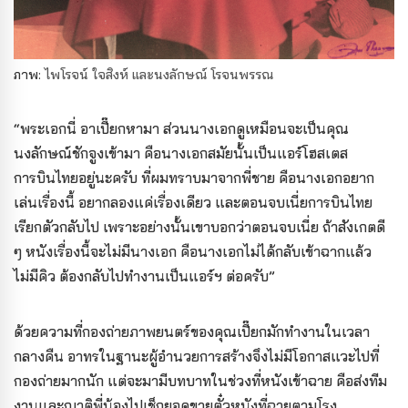
ภาพ:
ไพโรจน์ ใจสิงห์ และนงลักษณ์ โรจนพรรณ
“พระเอกนี่ อาเปี๊ยกหามา ส่วนนางเอกดูเหมือนจะเป็นคุณ
นงลักษณ์ชักจูงเข้ามา คือนางเอกสมัยนั้นเป็นแอร์โฮสเตส
การบินไทยอยู่นะครับ ที่ผมทราบมาจากพี่ชาย คือนางเอกอยาก
เล่นเรื่องนี้ อยากลองแค่เรื่องเดียว และตอนจบเนี่ยการบินไทย
เรียกตัวกลับไป เพราะอย่างนั้นเขาบอกว่าตอนจบเนี่ย ถ้าสังเกตดี
ๆ หนังเรื่องนี้จะไม่มีนางเอก คือนางเอกไม่ได้กลับเข้าฉากแล้ว
ไม่มีคิว ต้องกลับไปทำงานเป็นแอร์ฯ ต่อครับ”
ด้วยความที่กองถ่ายภาพยนตร์ของคุณเปี๊ยกมักทำงานในเวลา
กลางคืน อาทรในฐานะผู้อำนวยการสร้างจึงไม่มีโอกาสแวะไปที่
กองถ่ายมากนัก แต่จะมามีบทบาทในช่วงที่หนังเข้าฉาย คือส่งทีม
งานและญาติพี่น้องไปเช็กยอดขายตั๋วหนังที่ฉายตามโรง