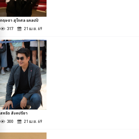
กฤษดา สุโกศล แคลปป์
317
21 เม.ย. 69
สหรัถ สังคปรีชา
300
21 เม.ย. 69