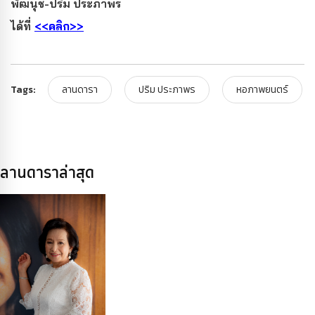
พัฒนุช-ปริม ประภาพร
ได้ที่
<<คลิก>>
Tags:
ลานดารา
ปริม ประภาพร
หอภาพยนตร์
ลานดาราล่าสุด