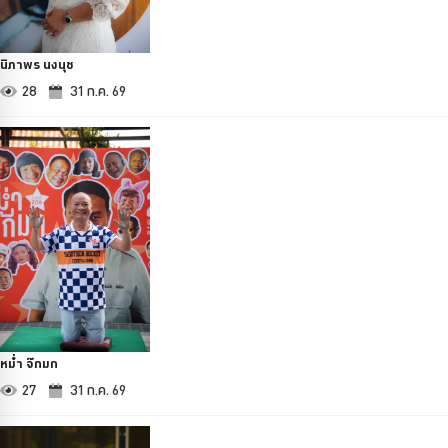
นิภาพร นงนุช
28
31 ก.ค. 69
หม่ำ จ๊กมก
27
31 ก.ค. 69