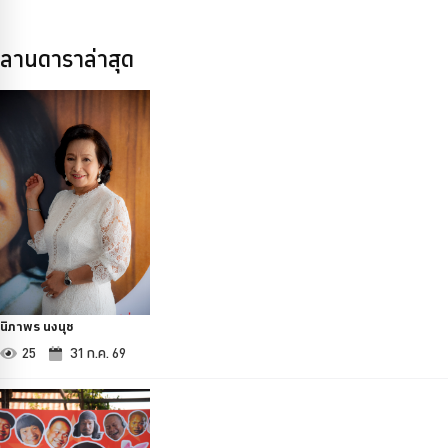
ลานดาราล่าสุด
นิภาพร นงนุช
25
31 ก.ค. 69