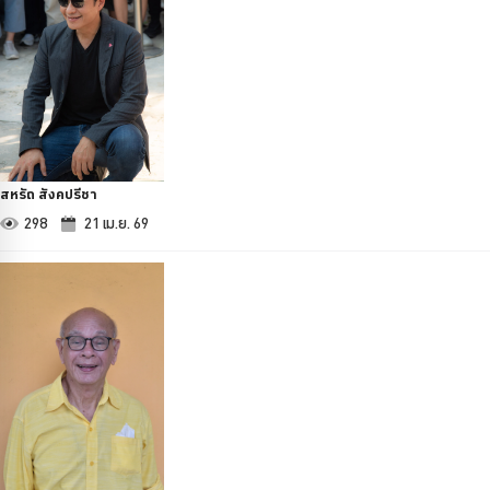
สหรัถ สังคปรีชา
298
21 เม.ย. 69