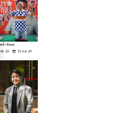
หม่ำ จ๊กมก
26
31 ก.ค. 69