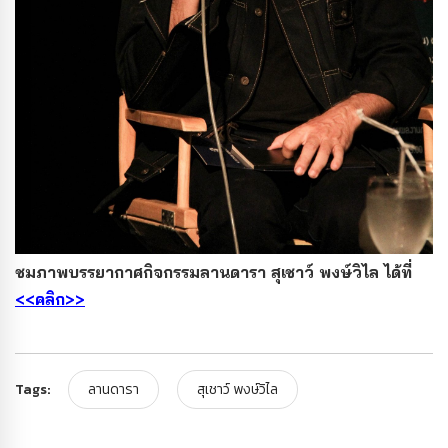
ชมภาพบรรยากาศกิจกรรมลานดารา สุเชาว์ พงษ์วิไล ได้ที่
<<คลิก>>
Tags:
ลานดารา
สุเชาว์ พงษ์วิไล