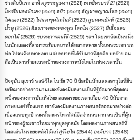
ช่วงสิบปีแรก อาทิ
ครูขาหนูเหงา
(2521)
เทพธิดาบาร์ 21
(2521)
โรงเรียนดงนักเลง
(2521)
สยิว
(2521)
สัญชาตญาณโหด
(2521)
ไผ่แดง
(2522)
ไฟนรกขุมโลกันต์
(2523)
ลูบคมพยัคฆ์
(2526)
น้ำพุ
(2526)
อิสรภาพของทองพูน โคกโพ
(2527)
ผีเสื้อและ
ดอกไม้
(2528)
ขบวนการคนใช้
(2529) ฯลฯ โดยเขาถือเป็นหนึ่ง
ในนักแสดงที่สามารถรับบทบาทได้หลากหลาย ทั้งบทพระเอก บท
พ่อ ไปจนถึงบทกะเทย แต่บทบาทที่ได้รับมากที่สุดคือ บทร้าย จน
ถือเป็นดาวร้ายแถวหน้าของวงการหนังไทยในช่วงเวลานั้น
ปัจจุบัน สุเชาว์ พงษ์วิไล ในวัย 70 ปี ถือเป็นนักแสดงอาวุโสที่ยืน
หยัดมาอย่างยาวนานและยังคงมีผลงานเป็นที่รู้จักมากที่สุดคน
หนึ่งของวงการบันเทิงไทย ตลอดระยะเวลาเกือบ 40 ปีนับจาก
ภาพยนตร์เรื่องแรก เขายังคงมีผลงานภาพยนตร์ออกมาอย่างต่อ
เนื่องแทบทุกปี รวมทั้งละครโทรทัศน์อีกจำนวนมาก จนเป็นที่คุ้น
หน้าของผู้ชมชาวไทยมาทุกยุคทุกสมัย โดยผลงานภาพยนตร์ที่
โดดเด่นในระยะหลังได้แก่
สุริโยไท
(2544)
องค์บาก
(2546)