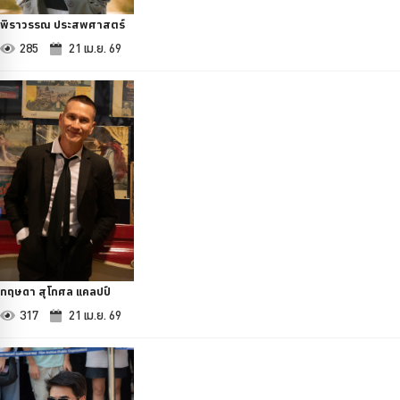
พิราวรรณ ประสพศาสตร์
285
21 เม.ย. 69
กฤษดา สุโกศล แคลปป์
317
21 เม.ย. 69