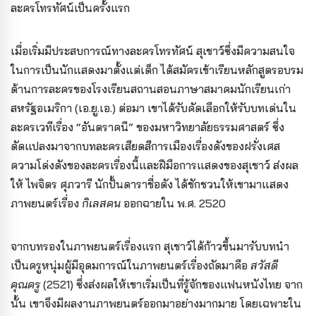
ละครโทรทัศน์เป็นครั้งแรก
เมื่อเริ่มมีประสบการณ์ทางละครโทรทัศน์ สุเชาว์ซึ่งมีความสนใจ
ในการเป็นนักแสดงมาตั้งแต่เด็ก ได้สมัครเข้าเรียนหลักสูตรอบรม
ด้านการละครของโรงเรียนสถานสอนภาษาสมาคมนักเรียนเก่า
สหรัฐอเมริกา (เอ.ยู.เอ.) ต่อมา เขาได้รับคัดเลือกให้รับบทเด่นใน
ละครเวทีเรื่อง “อันตราคนี” ของมหาวิทยาลัยธรรมศาสตร์ ซึ่ง
ดัดแปลงมาจากบทละครเสียดสีการเมืองเรื่องดังของฝรั่งเศส
ความโด่งดังของละครเรื่องนี้และฝีมือการแสดงของสุเชาว์ ส่งผล
ให้ ไพจิตร ศุภวารี นักปั้นดาราชื่อดัง ได้ชักชวนให้เขามาแสดง
ภาพยนตร์เรื่อง
กิเลสคน
ออกฉายใน พ.ศ. 2520
จากบทรองในภาพยนตร์เรื่องแรก สุเชาว์ได้ก้าวขึ้นมารับบทนำ
เป็นครูหนุ่มผู้มีอุดมการณ์ในภาพยนตร์เรื่องถัดมาคือ
สวัสดี
คุณครู
(2521) ซึ่งส่งผลให้เขาเริ่มเป็นที่รู้จักของแฟนหนังไทย จาก
นั้น เขาจึงมีผลงานภาพยนตร์ออกมาอย่างมากมาย โดยเฉพาะใน