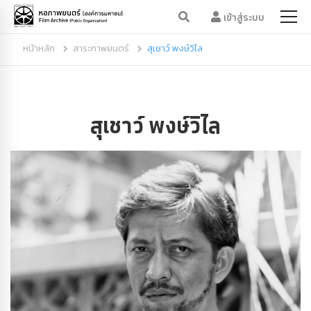
เข้าสู่ระบบ
หน้าหลัก
สาระภาพยนตร์
สุเชาว์ พงษ์วิไล
สุเชาว์ พงษ์วิไล