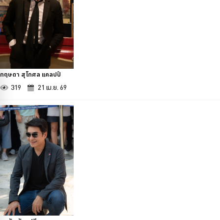
กฤษดา สุโกศล แคลปป์
319
21 เม.ย. 69