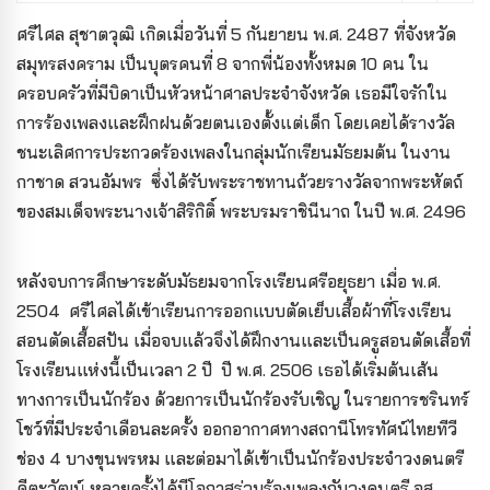
ศรีไศล สุชาตวุฒิ เกิดเมื่อวันที่ 5 กันยายน พ.ศ. 2487 ที่จังหวัด
สมุทรสงคราม เป็นบุตรคนที่ 8 จากพี่น้องทั้งหมด 10 คน ใน
ครอบครัวที่มีบิดาเป็นหัวหน้าศาลประจำจังหวัด เธอมีใจรักใน
การร้องเพลงและฝึกฝนด้วยตนเองตั้งแต่เด็ก โดยเคยได้รางวัล
ชนะเลิศการประกวดร้องเพลงในกลุ่มนักเรียนมัธยมต้น ในงาน
กาชาด สวนอัมพร ซึ่งได้รับพระราชทานถ้วยรางวัลจากพระหัตถ์
ของสมเด็จพระนางเจ้าสิริกิติ์ พระบรมราชินีนาถ ในปี พ.ศ. 2496
หลังจบการศึกษาระดับมัธยมจากโรงเรียนศรีอยุธยา เมื่อ พ.ศ.
2504 ศรีไศลได้เข้าเรียนการออกแบบตัดเย็บเสื้อผ้าที่โรงเรียน
สอนตัดเสื้อสปัน เมื่อจบแล้วจึงได้ฝึกงานและเป็นครูสอนตัดเสื้อที่
โรงเรียนแห่งนี้เป็นเวลา 2 ปี ปี พ.ศ. 2506 เธอได้เริ่มต้นเส้น
ทางการเป็นนักร้อง ด้วยการเป็นนักร้องรับเชิญ ในรายการชรินทร์
โชว์ที่มีประจําเดือนละครั้ง ออกอากาศทางสถานีโทรทัศน์ไทยทีวี
ช่อง 4 บางขุนพรหม และต่อมาได้เข้าเป็นนักร้องประจําวงดนตรี
คีตะวัฒน์ หลายครั้งได้มีโอกาสร่วมร้องเพลงกับวงดนตรี อส.