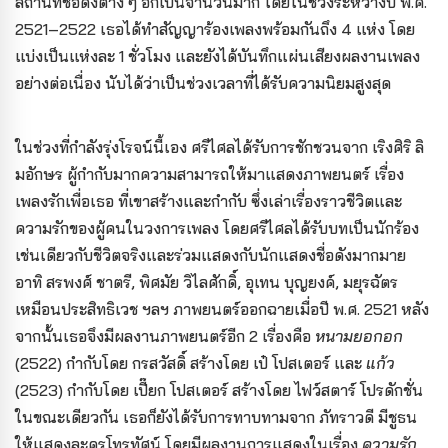
สถานที่ชื่อดังต่าง ๆ อีกเป็นจำนวนมาก โดยในช่วงระหว่างปี พ.ศ.
2521–2522 เธอได้ทำสัญญาร้องเพลงพร้อมกันถึง 4 แห่ง โดย
แบ่งเป็นแห่งละ 1 ชั่วโมง และยังได้บันทึกแผ่นเสียงผลงานเพลง
อย่างต่อเนื่อง นับได้ว่าเป็นช่วงเวลาที่ได้รับความนิยมสูงสุด
ในช่วงที่กำลังรุ่งโรจน์นี้เอง ศรีไศลได้รับการชักชวนจาก เริงศิริ ลิ
มอักษร ผู้กำกับมากความสามารถ
ให้มาแสดงภาพยนตร์ เรื่อง
เพลงรักเพื่อเธอ ที่เขาสร้างและกำกับ ซึ่งเล่าเรื่องราวชีวิตและ
ความรักของผู้คนในวงการเพลง โดยศรีไศลได้รับบทเป็นนักร้อง
เช่นเดียวกับชีวิตจริงและร่วมแสดงกับนักแสดงชื่อดังมากมาย
อาทิ สรพงศ์ ชาตรี, พิศมัย วิไลศักดิ์, อุเทน บุญยงค์, มยุรฉัตร
เหมือนประสิทธิเวช ฯลฯ ภาพยนตร์ออกฉายเมื่อปี พ.ศ. 2521 หลัง
จากนั้นเธอจึงมีผลงานภาพยนตร์อีก 2 เรื่องคือ
หนามยอกอก
(2522) กำกับโดย กรสวัสดิ์ สร้างโดย เป๋ โปสเตอร์ และ
แก้ว
(2523) กำกับโดย เปี๊ยก โปสเตอร์ สร้างโดย ไฟว์สตาร์ โปรดักชั่น
ในขณะเดียวกัน เธอก็ยังได้รับการทาบทามจาก ภัทราวดี มีชูธน
ให้แสดงละครโทรทัศน์ โดยมีผลงานการแสดงในเรื่อง
ความรัก