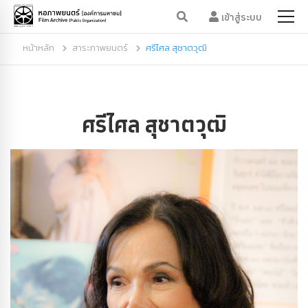
เข้าสู่ระบบ
หน้าหลัก
สาระภาพยนตร์
ศรีไศล สุชาตวุฒิ
ศรีไศล สุชาตวุฒิ