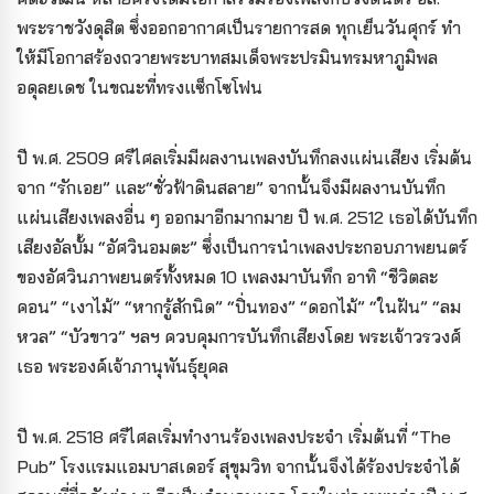
พระราชวังดุสิต ซึ่งออกอากาศเป็นรายการสด ทุกเย็นวันศุกร์ ทํา
ให้มีโอกาสร้องถวายพระบาทสมเด็จพระปรมินทรมหาภูมิพล
อดุลยเดช ในขณะที่ทรงแซ็กโซโฟน
ปี พ.ศ. 2509 ศรีไศลเริ่มมีผลงานเพลงบันทึกลงแผ่นเสียง เริ่มต้น
จาก “รักเอย” และ“ชั่วฟ้าดินสลาย” จากนั้นจึงมีผลงานบันทึก
แผ่นเสียงเพลงอื่น ๆ ออกมาอีกมากมาย ปี พ.ศ. 2512 เธอได้บันทึก
เสียงอัลบั้ม “อัศวินอมตะ” ซึ่งเป็นการนำเพลงประกอบภาพยนตร์
ของอัศวินภาพยนตร์ทั้งหมด 10 เพลงมาบันทึก อาทิ “ชีวิตละ
คอน” “เงาไม้” “หากรู้สักนิด” “ปิ่นทอง” “ดอกไม้” “ในฝัน” “ลม
หวล” “บัวขาว” ฯลฯ ควบคุมการบันทึกเสียงโดย พระเจ้าวรวงศ์
เธอ พระองค์เจ้าภานุพันธุ์ยุคล
ปี พ.ศ. 2518 ศรีไศลเริ่มทำงานร้องเพลงประจํา เริ่มต้นที่ “The
Pub” โรงแรมแอมบาสเดอร์ สุขุมวิท จากนั้นจึงได้ร้องประจำได้