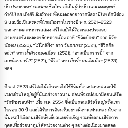
กับ
ประชาชนชาวแฟลต
ซึ่งภัทรวดีเป็นผู้กำกับ และ
ดงมนุษย์
กำกับโดย เริงศิริ ลิมอักษร ทั้งหมดออกอากาศที่สถานีโทรทัศน์ช่อง
3 และถือเป็นละครที่นำสมัยมากในช่วงปี พ.ศ. 2521–2523
นอกจากผลงานการแสดง ศรีไศลยังได้ร้องเพลงประกอบ
ภาพยนตร์และละครอีกหลายเรื่อง อาทิ “ชีวิตบัดซบ” จาก
ชีวิต
บัดซบ
(2520), “ไม้ใกล้ฝั่ง” จาก
วัยตกกระ
(2521), “ชีวิตคือ
อะไร” จาก
น้ำค้างหยดเดียว
(2521), “อาจเป็นคราวนี้” จาก
เทพธิดาบาร์ 21
(2521), “ชีวิต” จาก
อีพริ้ง คนเริงเมือง
(2523)
ฯลฯ
ปี พ.ศ. 2523 ศรีไศลได้เดินทางไปใช้ชีวิตที่ต่างประเทศและใช้
เวลาส่วนใหญ่อยู่ที่นั่นอย่างยาวนาน ก่อนที่จะกลับมามีคอนเสิร์ต
“รักข้ามขอบฟ้า” เมื่อ พ.ศ. 2554 ซึ่งเป็นคอนเสิร์ตใหญ่ครั้งแรก
ในรอบ 30 ปี และได้รับการต้อนรับอย่างดีจากแฟนเพลง นับจาก
นั้นเธอได้มีคอนเสิร์ตทั้งเดี่ยวและรับเชิญ รวมทั้งคอนเสิร์ตการ
กุศลเพื่อช่วยหาทุนให้หน่วยงานต่าง ๆ อย่างต่อเนื่องมาตลอด