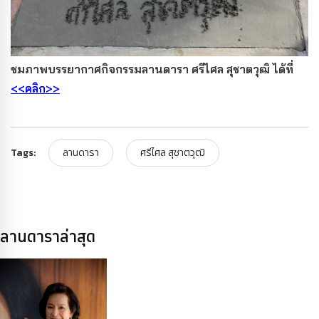
ชมภาพบรรยากาศกิจกรรมลานดารา ศรีไศล สุชาตวุฒิ ได้ที่
<<คลิก>>
Tags:
ลานดารา
ศรีไศล สุชาตวุฒิ
ลานดาราล่าสุด