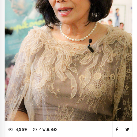
4,569
4 พ.ย. 60