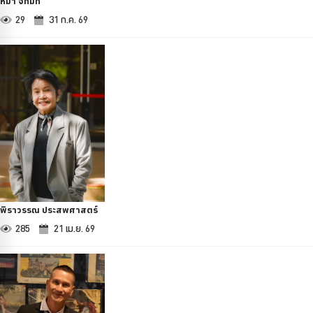
หม่ำ จ๊กมก
29
31 ก.ค. 69
พิราวรรณ ประสพศาสตร์
285
21 เม.ย. 69