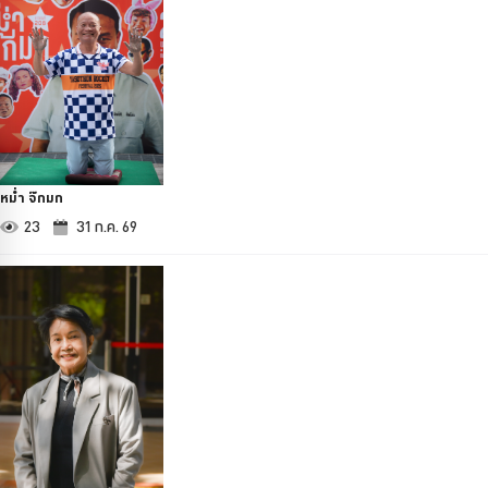
หม่ำ จ๊กมก
23
31 ก.ค. 69