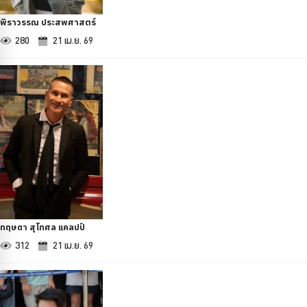
พิราวรรณ ประสพศาสตร์
280
21 เม.ย. 69
กฤษดา สุโกศล แคลปป์
312
21 เม.ย. 69