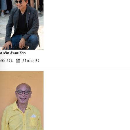
สหรัถ สังคปรีชา
294
21 เม.ย. 69