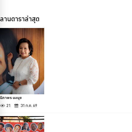
ลานดาราล่าสุด
นิภาพร นงนุช
21
31 ก.ค. 69