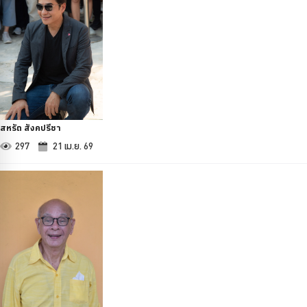
สหรัถ สังคปรีชา
297
21 เม.ย. 69