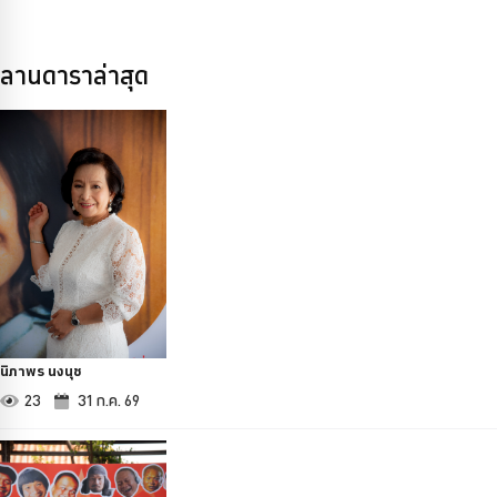
ลานดาราล่าสุด
นิภาพร นงนุช
23
31 ก.ค. 69