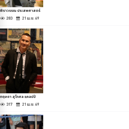
พิราวรรณ ประสพศาสตร์
283
21 เม.ย. 69
กฤษดา สุโกศล แคลปป์
317
21 เม.ย. 69