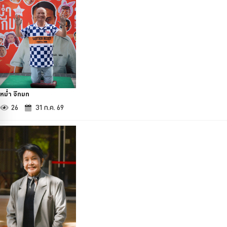
หม่ำ จ๊กมก
26
31 ก.ค. 69