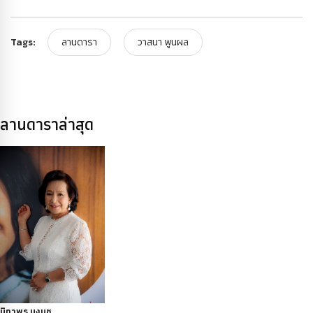
Tags:
ลานดารา
วาสนา พูนผล
ลานดาราล่าสุด
นิภาพร นงนุช