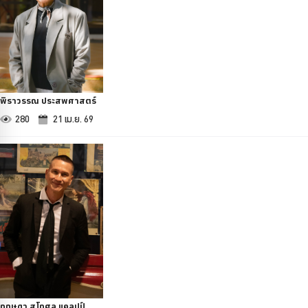
พิราวรรณ ประสพศาสตร์
280
21 เม.ย. 69
กฤษดา สุโกศล แคลปป์