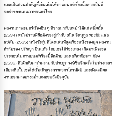
และเป็นส่วนสำคัญที่เติมเต็มให้ภาพยนตร์เรื่องนี้กลายเป็นที่
จดจำของแฟนภาพยนตร์ไทย
ผลงานภาพยนตร์เรื่องอื่น ๆ ที่วาสนารับบทนำได้แก่
สยึ๋มกึ๋ย
(2534) หนังปราบผีชื่อดังของผู้กำกับ ธนิต จิตนุกูล
รองต๊ะ แล่บ
แปล๊บ
(2535) หนังวัยรุ่นที่โดดเด่นที่สุดเรื่องหนึ่งของยุค ผลงาน
กำกับของ ปรัชญา ปิ่นแก้ว โดยเธอได้ร้องเพลง เกิดมาเพื่อเธอ
ประกอบในภาพยนตร์เรื่องนี้อีกด้วย และ
เพื่อนซื่อพา..ก๊อง
(2536) ที่ได้กลับมาร่วมงานกับประยูร วงษ์ชื่นอีกครั้ง ในช่วงเวลา
เดียวกันนั้นเธอได้เริ่มเข้าสู่วงการละครโทรทัศน์ และยังคงมีผล
งานออกมาอย่างสม่ำเสมอจนถึงปัจจุบัน