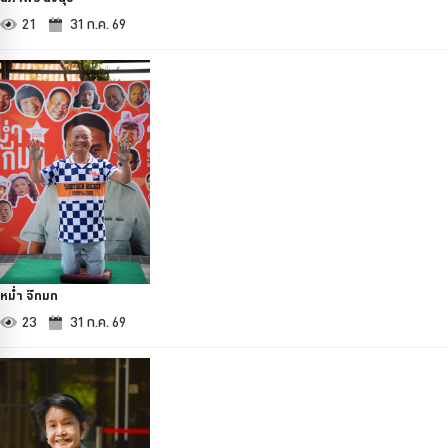
21
31 ก.ค. 69
หม่ำ จ๊กมก
23
31 ก.ค. 69