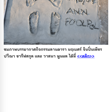
ชมภาพบรรยากาศกิจกรรมลานดารา นฤเบศร์ จินปิ่นเพ็ชร
ปวีณา ชารีฟสกุล และ วาสนา พูนผล ได้ที่
<<คลิก>>