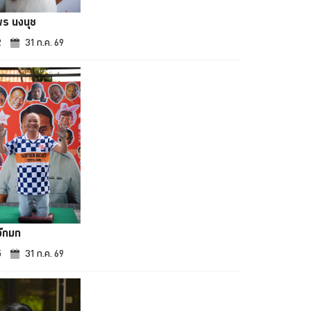
พร นงนุช
2
31 ก.ค. 69
จ๊กมก
5
31 ก.ค. 69