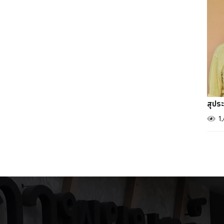
สุประ
1