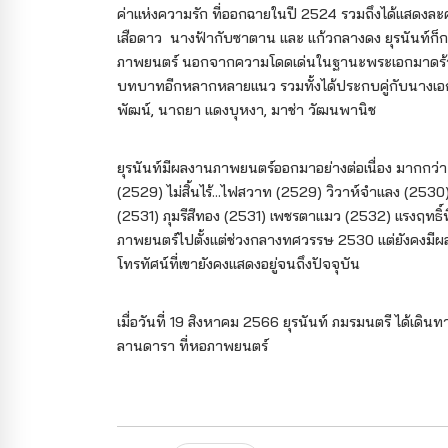
ค่าแห่งความรัก ที่ออกฉายในปี 2524 รวมถึงได้แสดงละค
เสือดาว นางฟ้ากับซาตาน และ แก้วกลางดง ยุรนันท์ก็
ภาพยนตร์ นอกจากความโดดเด่นในฐานะพระเอกมาดร้ายท
บทบาทอีกหลากหลายแนว รวมทั้งได้ประกบคู่กับนางเอกจ
พัฒน์, นาถยา แดงบุหงา, มาช่า วัฒนพานิช
ยุรนันท์มีผลงานภาพยนตร์ออกมาอย่างต่อเนื่อง มากกว่า 50
(2529) ไม่สิ้นไร้...ไฟสวาท (2529) วิวาห์จำแลง (25
(2531) ภุมรีสีทอง (2531) เพชรตาแมว (2532) แรงฤท
ภาพยนตร์ไปตั้งแต่ช่วงกลางทศวรรษ 2530 แต่ยังคงมีผล
โทรทัศน์ที่เขายังคงแสดงอยู่จนถึงปัจจุบัน
เมื่อวันที่ 19 สิงหาคม 2566 ยุรนันท์ ภมรมนตรี ได้เด
ลานดารา ที่หอภาพยนตร์