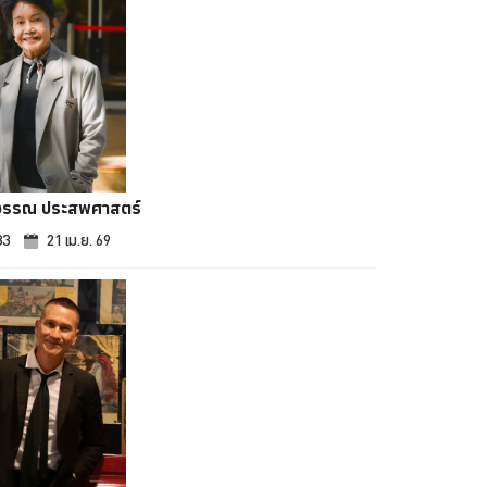
วรรณ ประสพศาสตร์
83
21 เม.ย. 69