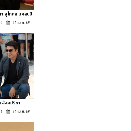
า สุโกศล แคลปป์
15
21 เม.ย. 69
ถ สังคปรีชา
96
21 เม.ย. 69