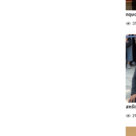
กฤษด
3
สหรั
2