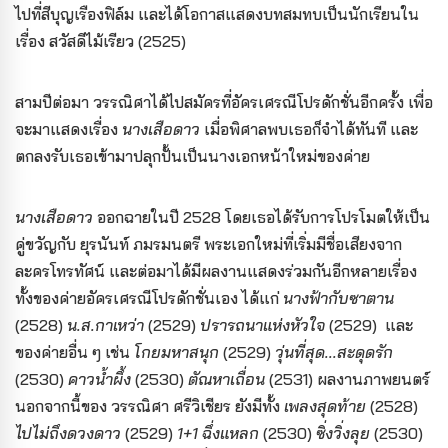
ไปที่สีบุญเรืองฟิล์ม และได้โอกาสแสดงบทสมทบเป็นนักเรียนใน
เรื่อง สวัสดีไม้เรียว (2525)
สามปีต่อมา วรรณิศาได้ไปสมัครที่อัครเศรณีโปรดักชั่นอีกครั้ง เพื่อ
จะมาแสดงเรื่อง
นางเสือดาว
เมื่อพิศาลพบเธอก็จำได้ทันที และ
ตกลงรับเธอเข้ามาปลุกปั้นเป็นนางเอกหน้าใหม่ของค่าย
นางเสือดาว
ออกฉายในปี 2528 โดยเธอได้รับการโปรโมตให้เป็น
คู่ขวัญกับ ยุรนันท์ ภมรมนตรี พระเอกใหม่ที่เริ่มมีชื่อเสียงจาก
ละครโทรทัศน์ และต่อมาได้มีผลงานแสดงร่วมกันอีกหลายเรื่อง
ทั้งของค่ายอัครเศรณีโปรดักชั่นเอง ได้แก่
นางฟ้ากับซาตาน
(2528)
น.ส.กาเหว่า
(2529)
ปรารถนาแห่งหัวใจ
(2529) และ
ของค่ายอื่น ๆ เช่น
โกยมหาสนุก
(2529)
วุ่นที่สุด...สะดุดรัก
(2530)
คาวน้ำผึ้ง
(2530)
ตัณหาเถื่อน
(2531) ผลงานภาพยนตร์
นอกจากนี้ของ วรรณิศา ศรีวิเชียร ยังมีทั้ง
เพลงสุดท้าย
(2528)
ไปไม่ถึงดวงดาว
(2529)
1+1 ฉึ่งแหลก
(2530)
ซิ่งวิ่งลุย
(2530)