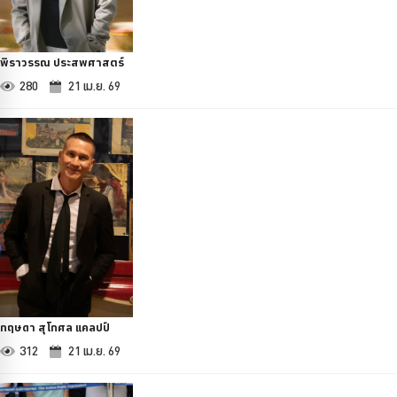
พิราวรรณ ประสพศาสตร์
280
21 เม.ย. 69
กฤษดา สุโกศล แคลปป์
312
21 เม.ย. 69