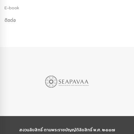
E-book
ติดต่อ
สงวนลิขสิทธิ์ ตามพระราชบัญญัติลิขสิทธิ์ พ.ศ. ๒๕๔๗