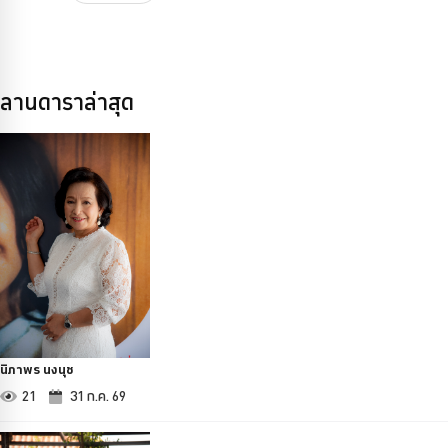
ลานดาราล่าสุด
นิภาพร นงนุช
21
31 ก.ค. 69