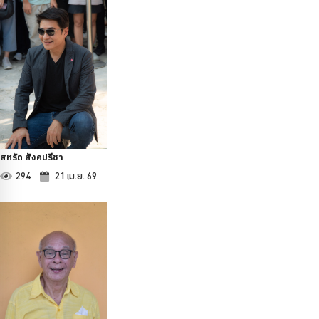
สหรัถ สังคปรีชา
294
21 เม.ย. 69