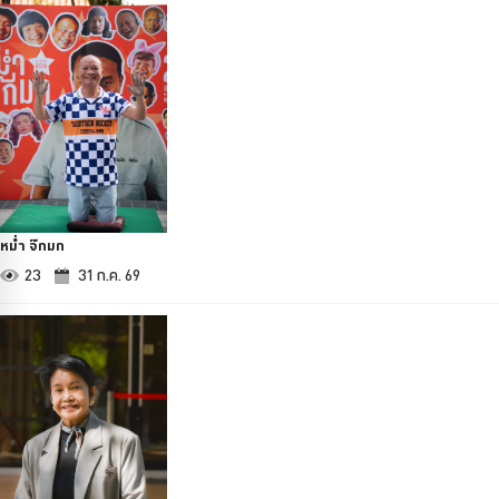
หม่ำ จ๊กมก
23
31 ก.ค. 69