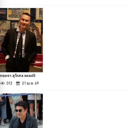
กฤษดา สุโกศล แคลปป์
312
21 เม.ย. 69