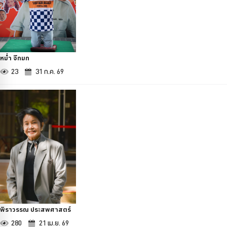
หม่ำ จ๊กมก
23
31 ก.ค. 69
พิราวรรณ ประสพศาสตร์
280
21 เม.ย. 69