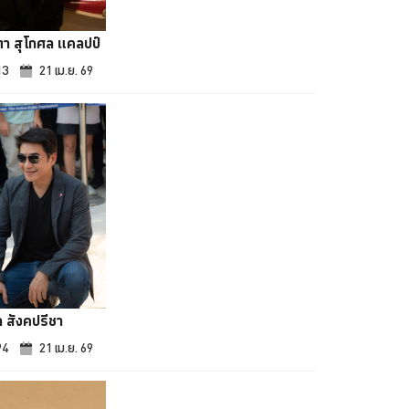
า สุโกศล แคลปป์
13
21 เม.ย. 69
ถ สังคปรีชา
94
21 เม.ย. 69