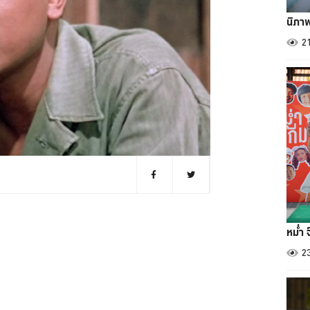
นิภา
2
หม่ำ 
2