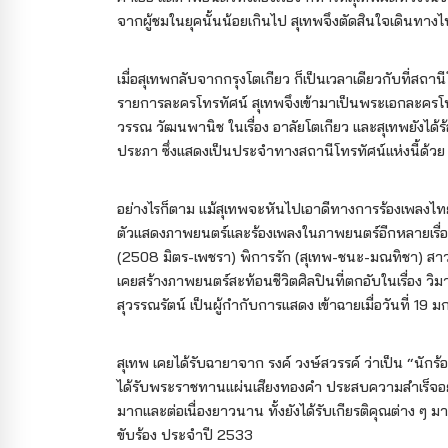
จากผู้ชมในยุคนั้นน้อยเกินไป สุเทพจึงตัดสินใจเดินทางไ
เมื่อสุเทพกลับจากกรุงโตเกียว ก็เป็นเวลาเดียวกับที่สถา
รายการละครโทรทัศน์ สุเทพจึงเข้ามาเป็นพระเอกละครโทรทั
วรรณ วัฒนพานิช ในเรื่อง อาลัยโตเกียว และสุเทพยังได้ร้
ประภา ซึ่งแสดงเป็นประจำทางสถานีโทรทัศน์แห่งนี้ด้วย
อย่างไรก็ตาม แม้สุเทพจะหันไปเอาดีทางการร้องเพลงไทย
ตัวแสดงภาพยนตร์และร้องเพลงในภาพยนตร์อีกหลายเรื่อง เช
(2508 มิตร-เพชรา) พิการรัก (สุเทพ-ชนะ-มณทิชา) สาวข
เคยสร้างภาพยนตร์สะท้อนชีวิตศิลปินที่ตกอับในเรื่อง ว
สุวรรณรัตน์ เป็นผู้กำกับการแสดง เข้าฉายเมื่อวันที่ 1
สุเทพ เคยได้รับฉายาจาก รงค์ วงษ์สวรรค์ ว่าเป็น “นักร้
ได้รับพระราชทานแผ่นเสียงทองคำ ประสบความสำเร็จอย
มากและต่อเนื่องยาวนาน ทั้งยังได้รับเกียรติคุณต่าง ๆ
ขับร้อง ประจำปี 2533