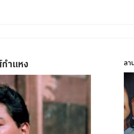
ศ์กำแหง
ลาน