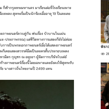
ม ก็เข้ากรุงเทพมหานคร มาเรียนต่อที่โรงเรียนเพาะ
องเพลง สุเทพเริ่มเป็นนักร้องเมื่ออายุ 19 ปีและเคย
ละภาพยนตร์ควบคู่กัน เช่นเรื่อง บัวบานในแผ่น
นะ-ประภาพรรณ) แต่ชีวิตทางการแสดงก็ยังไม่ค่อย
จังกับการเป็นพระเอกภาพยนตร์เมื่อได้แสดงภาพยนตร์
พิรา
น สุเทพก็เคยแสดงสวรรค์มืดเป็นละครสั้นประกอบเพลง
2
 เทวมิตร กุญชร ณ อยุธยา ผู้จัดการบริษัทไบเล่ย์
้างภาพยนตร์เรื่องนี้โดยเฉพาะและยังคงให้สุเทพรับ
กันภัย นางสาวถิ่นไทยงามปี 2499 แทน