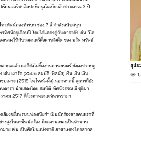
ปเรียนต่อวิชาศิลปะที่กรุงโตเกียวอีกประมาณ 3 ปี
นีโทรทัศน์กองทัพบก ช่อง 7 สี กำลังสนับสนุน
ศน์อยู่เกือบปี โดยได้แสดงคู่กับดาราดัง เช่น วิไล
องเพลงให้กับวงดนตรีสื่อสารสังคีต ของ นริศ ทรัพย์
สุประ
สากลแล้ว แต่ก็ยังไม่ทิ้งงานภาพยนตร์ ยังคงปรากฏ
่น เงารัก (2508 สมบัติ-พิศมัย) เงิน เงิน เงิน
1
บเผาะ (2515 ไพโรจน์-ผึ้ง) นอกจากนี้ สุเทพก็ยัง
ิมานดารา นำแสดงโดย สมบัติ-ทัศน์วรรณ มี ชุติมา
9 มกราคม 2517 ที่โรงภาพยนตร์เพชรรามา
องเสียงขยี้แพรบนฟองเบียร์” เป็นนักร้องชายคนแรกที่
่างสูงในอาชีพนักร้อง มีผลงานเพลงเป็นจำนวน
 มากมาย เช่น เป็นศิลปินแห่งชาติ สาขาเพลงไทยสากล-