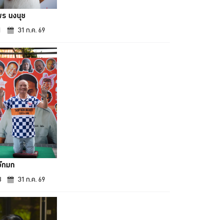
พร นงนุช
1
31 ก.ค. 69
จ๊กมก
3
31 ก.ค. 69