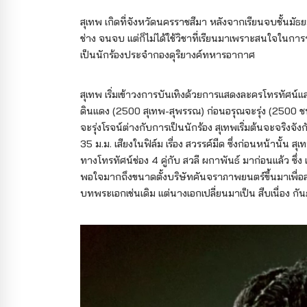
สุเทพ เกิดที่จังหวัดนครราชสีมา หลังจากเรียนจบชั้นมัธย
ช่าง จนจบ แต่ก็ไม่ได้ใช้วิชาที่เรียนมาเพราะสนใจในการร้
เป็นนักร้องประจำกองดุริยางค์ทหารอากาศ
สุเทพ เริ่มเข้าวงการบันเทิงด้วยการแสดงละครโทรทัศน์แ
ดินแดง (2500 สุเทพ-สุพรรณ) ก่อนอรุณจะรุ่ง (2500 ช
จะรุ่งโรจน์ต่างกับการเป็นนักร้อง สุเทพเริ่มต้นจะจริง
35 ม.ม. เสียงในฟิล์ม เรื่อง สวรรค์มืด ซึ่งก่อนหน้านั้
ทางโทรทัศน์ช่อง 4 คู่กับ สวลี ผกาพันธ์ มาก่อนแล้ว ซึ่ง
พอใจมากถึงขนาดตั้งบริษัทคันจราภาพยนตร์ขึ้นมาเพื่อสร
บทพระเอกเช่นเดิม แต่นางเอกเปลี่ยนมาเป็น สืบเนื่อง 