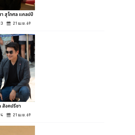
า สุโกศล แคลปป์
13
21 เม.ย. 69
ถ สังคปรีชา
94
21 เม.ย. 69