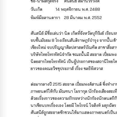
ชื่อ-นามสกุลจริง
ศันสนีย์ สมานวรวงศ์
วันเกิด
14 พฤศจิกายน พ.ศ. 2488
พิมพ์มือลานดารา
28 มีนาคม พ.ศ. 2552
ศันสนีย์ มีชื่อเล่นว่า นิด เกิดที่จังหวัดบุรีรัมย์ เ
จบชั้นมัธยม 8 โรงเรียนสันติราษฎร์บำรุง จากนั้นเ
เชียงใหม่ จบปริญญาศิลปศาสตร์บัณฑิต สาขาสื่อส
บริษัทไทยโทรทัศน์จำกัด ขณะนั้นมี สะอาด เปี่ยมพง
นิตยสารไทยโทรทัศน์ เป็นผู้ประกาศของสถานีไทยโ
ยาวของคณะวิชชุประภาส์ เรื่อง ชลธีพิศวาส
ต่อมากลางปี 2515 สะอาด เปี่ยมพงศ์สานต์ ซึ่งทำ
ภาพยนตร์ให้กับ มัณฑนา โมรากุล นักร้องเสียงสะเทื
ด้วยเรื่องราวของความรักระหว่างนักร้องนักดนตรีกับ
นาเขียนบทเรื่องเอง โดยมี ไพโรจน์ ใจสิงห์ มยุรฉั
ศันสนีย์ถูกสะอาดชักชวนให้มาแสดงภาพยนตร์เป็นค