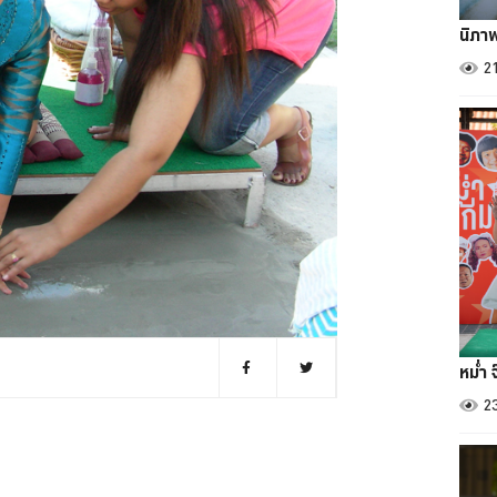
นิภา
2
หม่ำ 
2