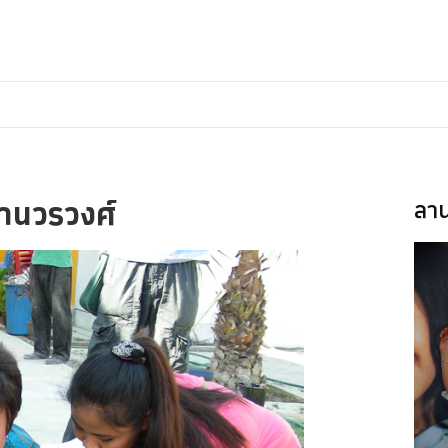
มานวรวงศ์
ลาน