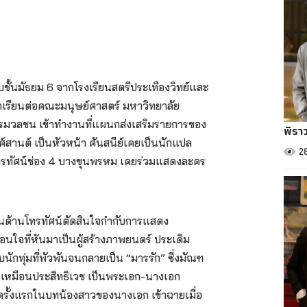
รียนจบชั้นมัธยม 6 จากโรงเรียนสตรีประเทืองวิทย์และ
ข้าเรียนต่อคณะมนุษย์ศาสตร์ มหาวิทยาลัย
ารมวลชน เข้าทำงานที่แผนกส่งเสริมรายการของ
พิรา
ศ์สานต์ เป็นหัวหน้า ศันสนีย์เคยเป็นนักแปล
2
ทรทัศน์ช่อง 4 บางขุนพรหม เคยร่วมแสดงละคร
งานด้านโทรทัศน์ตัดสินใจกำกับการแสดง
อนใจที่หันมาเป็นผู้สร้างภาพยนตร์ ประเดิม
นักทุ่มที่พัวพันจนกลายเป็น “มารรัก” ซี่งมัณฑ
ตร เหมือนประสิทธิเวช เป็นพระเอก-นางเอก
รั้งแรกในบทน้องสาวของนางเอก เข้าฉายเมื่อ