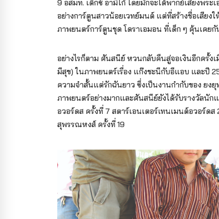
9 อสมท. เด็กซ์ อามีโก้ โดยมักจะได้พากย์เสียงพระเ
อย่างการ์ตูนสาวน้อยเวทย์มนต์ แต่ที่สร้างชื่อเสียงใ
ภาพยนตร์การ์ตูนชุด โดราเอมอน ที่เด็ก ๆ คุ้นเค
อย่างไรก็ตาม ศันสนีย์ หวนกลับคืนสู่จอเงินอีกครั้งเ
มีสุข) ในภาพยนตร์เรื่อง แก๊งชะนีกับอีแอบ และปี 
ความจำสั้นแต่รักฉันยาว ซึ่งเป็นงานกำกับของ ยง
ภาพยนตร์อย่างมากและศันสนีย์ยังได้รับรางวัลนั
อวอร์ดส ครั้งที่ 7 สตาร์เอนเตอร์เทนเมนต์อวอร์ดส
สุพรรณหงส์ ครั้งที่ 19