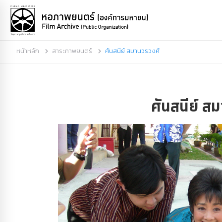
หน้าหลัก
สาระภาพยนตร์
ศันสนีย์ สมานวรวงศ์
ศันสนีย์ ส