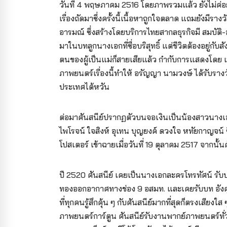
วันที่ 4 พฤษภาคม 2516 โดยภาพรวมแล้ว ยังไม่ค่
เรื่องถัดมาซึ่งครั้งนี้เนื้อหาถูกใจตลาด แถมยังมีรา
อารมณ์ ซึ่งสร้างโดยบริการไทยสากลธุรกิจมี สมบัต
มาในบทลูกนางเอกที่ซื่อบริสุทธิ์ แต่ชีวิตต้องอยู่กั
ตนของผู้เป็นแม่ก็สายเสียแล้ว กำกับการแสดงโดย เนร
ภาพยนตร์เรื่องนี้ทำให้ อรัญญา นามวงษ์ ได้รับราง
ประเทศไต้หวัน
ต่อมาศันสนีย์ปรากฏตัวบนจอเงินเป็นน้องสาวนางเอก
ไพโรจน์ ใจสิงห์ อุเทน บุญยงค์ ดวงใจ หทัยกาญจน์
โปสเตอร์ เข้าฉายเมื่อวันที่ 19 ตุลาคม 2517 จากนั้
ปี 2520 ศันสนีย์ เคยเป็นนางเอกละครโทรทัศน์ รับ
ทองออกอากาศทางช่อง 9 อสมท. และเคยรับบท อังศุม
ที่ทุกคนรู้สึกคุ้น ๆ กับศันสนีย์มากที่สุดก็ตรงเสี
ภาพยนตร์การ์ตูน ศันสนีย์รับงานพากย์ภาพยนตร์ทั่