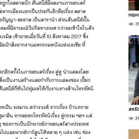
อยถูกใจตลาดนัก ศันสนีย์มีผลงานภาพยนตร์
งวัลจากเมืองนอกเป็นประกันอีกคือเรื่อง ตลาด
กฤษด
ิ-อรัญญา-สะอาด เป็นดารานำ ส่วนศันสนีย์นั้น
3
บสังคมที่มีอารมณ์วิปริตทางเพศ กว่าจะเข้าใจในตัว
มิต เข้าฉายเมื่อวันที่ 10 สิงหาคม 2517 ซึ่ง
วัลเป๋าติงจากงานมหกรรมหนังแห่งเอเชีย ที่
อีกครั้งในภาพยนตร์เรื่อง คู่หู นำแสดงโดย
 ซึ่งเป็นงานสร้างและกำกับการแสดงของ เปี๊ยก
นศันสนีย์ก็หันไปทุ่มเทให้กับงานทางด้านโทรทัศน์
บทเป็น พจมาน สว่างวงศ์ จากเรื่อง บ้านทราย
สหรั
าลิน จากละครโทรทัศน์เรื่อง คู่กรรม ฯลฯ แต่
2
ยงใส ๆ ของการเป็นนักพากย์ภาพยนตร์ต่างประเทศ
วไปและพากย์การ์ตูนให้หลาย ๆ แห่ง เช่น ช่อง