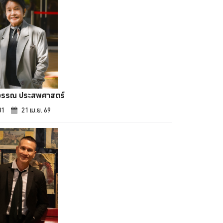
วรรณ ประสพศาสตร์
81
21 เม.ย. 69