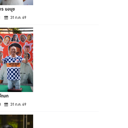
พร นงนุช
1
31 ก.ค. 69
จ๊กมก
3
31 ก.ค. 69