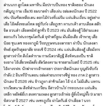
ด่านนรก ลูกโดด มหาหิน มือปราบปืนทอง ชาติผยอง นักเลง
กตัญญู กาม เอ็ม.16 ยมบาลจ๋า เสือเผ่น ถล่มดงนักเลง ปี 2522
เช่น บัณฑิตเหลือเดน ดอกไม้ร่วงที่แม่ริม แผ่นดินเถื่อน อยู่อย่าง
เสือ ไอ้คลั่งทะเลโหด อยู่กับก๋ง เสือภูเขา ผานกเค้า ลาบเลือด สลัก
จิต อวนดำ เลือดทมิฬ ลูกชั่ว ปี 2523 เช่น มันต้องสู้ ไอ้ย่ามแดง
ดอกแก้ว ไฟนรกขุมโลกันต์ จุฬาตรีคูณ มันมือเสือ เจ้าพายุ เสือ
น้อย ขุนเดช ทองผาภูมิ วีระบุรุษหนองตากยา ผ่าปืน นักเลงตา
ทิพย์ สุดรักสุดอาลัย จระเข้ ปี 2524 เช่น แผ่นดินต้องสู้ เสือมังกร
ลูกสาวจ่าโท สิงโตคำราม กามนิตวาสิฎฐี สิงห์คนองปืน ชาติ
จงอาง ไอ้เสี่ยวหมัดสั่ง สัตว์สงคราม ชายสามโบสถ์ ปี 2525 เช่น
ไอ้ผางรฟท. นักฆ่าจากเจ้าพระยา ประกาศิตนักเลง บุญยังจับกัง
กำลัง 2 อินทรีบ้านดอน ถล่มค่ายนรกจางซีฟู ทอง ภาค 2 ลูกสาว
นักเลง ปี 2526 เช่น จ้าวภูผา ล่าข้ามโลก ไอ้ ป.4 ไม่มีเส้น แหกน
รกเวียตนาม สิงห์ด่านเกวียน อีสาวบ้านไร่ กระเบนธง แผ่นดิน
เหล็ก พยัคฆ์ยี่เก สงครามเพลง ลูกสาวเจ้าพ่อ ผู้ยิ่งใหญ่ทั้ง 9 มายา
พิศวาส ปี 2527 เช่น เพชรภูเรือ ผ่าโลกันต์ ป่าเดือด 1 นรก