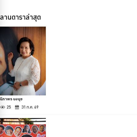
ลานดาราล่าสุด
นิภาพร นงนุช
25
31 ก.ค. 69