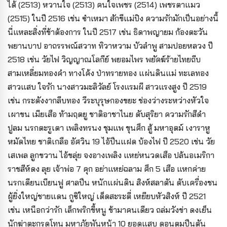
ได้ (2513) หวานใจ (2513) คนใจเพชร (2514) เพชรตาแมว
(2515) ในปี 2516 เช่น ซำเหมา สักขีแม่ปิง ความรักมักเป็นอย่างนี้
นี่แหละสิ่งที่ข้าต้องการ ในปี 2517 เช่น ธิดาพญายม ก้องตะวัน
พยานบาป อาถรรพณ์สวาท ทิวาหวาม บัวลำพู สามปอยหลวง ปี
2518 เช่น วัยไฟ วิญญาณโลกีย์ พยอมไพร พยัคฆ์ร้ายไทยถีบ
สามเหลี่ยมทองคำ ทางโค้ง ป่าทรายทอง แผ่นดินแม่ ทะเลทอง
สาวแสบ ใจรัก นางสาวมะลิวัลย์ โรงแรมผี สาวแรงสูง ปี 2519
เช่น กระดังงากลีบทอง วีระบุรุษกองขยะ ช่องว่างระหว่างหัวใจ
เผาขน เมียเสือ ท้ามฤตยู ชาติอาชาไนย ดับสุริยา ความรักสีดำ
ปูลม นรกตะรูเตา เพลิงทรนง ชุมแพ ขุนศึก สู้ มหาอุตม์ เงาราหู
หมัดไทย ชาติเกลือ อัศวิน 19 ไอ้ปืนแฝด บ้องไฟ ปี 2520 เช่น วัย
เสเพล ลูกขวาน ไอ้ขลุ่ย จงอางเพลิง แหย่หนวดเสือ ปล้นอเมริกา
ราชสีห์ดง ลุย เจ้าพ่อ 7 คุก อย่าแหย่ฉลาม ศึก 5 เสือ แหกค่าย
นรกเดียนเบียนฟู ศาลปืน หนักแผ่นดิน สิงห์สลาตัน ดับเครื่องชน
ผู้ยิ่งใหญ่ชายแดน กูซิใหญ่ เด็ดสะระตี่ เหยียบหัวสิงห์ ปี 2521
เช่น เหนือกว่ารัก เล็กพริกขี้หนู ข้ามาคนเดียว ถล่มวังข่า ดงเย็น
นักฆ่าตะกรุดโทน มหาภัยพันหน้า 10 ยอดแสบ ดอนตูมปืนตัน