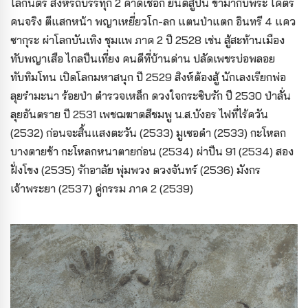
โลกันตร์ สิงห์รถบรรทุก 2 คาดเชือก ยันต์สู้ปืน ข้ามากับพระ โคตร
คนจริง ตีแสกหน้า พญาเหยี่ยวโก-ลก แตนป่าแตก อินทรี 4 แคว
ซากุระ ผ่าโลกบันเทิง ชุมแพ ภาค 2 ปี 2528 เช่น สู้สะท้านเมือง
ทับพญาเสือ ไกลปืนเที่ยง คนดีที่บ้านด่าน ปลัดเพชรบ่อพลอย
ทับทิมโทน เปิดโลกมหาสนุก ปี 2529 สิงห์ต้องสู้ นักเลงเรียกพ่อ
ลุยรำมะนา ร้อยป่า ตำรวจเหล็ก ดวงใจกระซิบรัก ปี 2530 ป่าลั่น
ลุยอันตราย ปี 2531 เพชฌฆาตสีชมพู น.ส.บังอร ไฟที่ไร้ควัน
(2532) ก่อนจะสิ้นแสงตะวัน (2533) มูเซอดำ (2533) กะโหลก
บางตายช้า กะโหลกหนาตายก่อน (2534) ผ่าปืน 91 (2534) สอง
ฝั่งโขง (2535) รักอาลัย พุ่มพวง ดวงจันทร์ (2536) มังกร
เจ้าพระยา (2537) คู่กรรม ภาค 2 (2539)