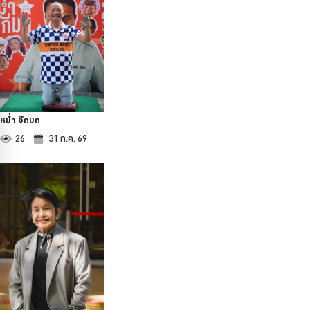
หม่ำ จ๊กมก
26
31 ก.ค. 69