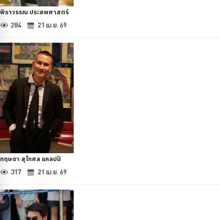
พิราวรรณ ประสพศาสตร์
284
21 เม.ย. 69
กฤษดา สุโกศล แคลปป์
317
21 เม.ย. 69