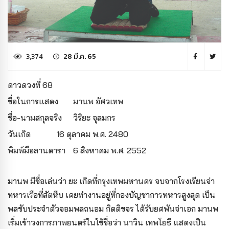
3,374
28 มี.ค. 65
ดาวดวงที่ 68
ชื่อในการแสดง
มานพ อัศวเทพ
ชื่อ-นามสกุลจริง
วิริยะ จุลมกร
วันเกิด
16 ตุลาคม พ.ศ. 2480
พิมพ์มือลานดารา
6 สิงหาคม พ.ศ. 2552
มานพ มีชื่อเล่นว่า ยะ เกิดที่กรุงเทพมหานคร จบจากโรงเรียนจ่า
ทหารเรือที่สัตหีบ เคยทำงานอยู่ที่กองบัญชาการทหารสูงสุด เป็น
พลขับประจำตัวจอมพลถนอม กิตติขจร ได้รับยศพันจ่าเอก มานพ
เริ่มเข้าวงการภาพยนตร์ในใช้ชื่อว่า นาวิน เทพโยธี แสดงเป็น