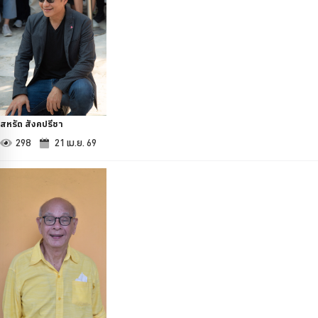
สหรัถ สังคปรีชา
298
21 เม.ย. 69