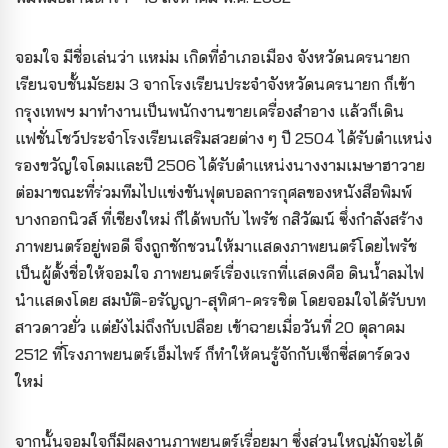
จอมใจ มีชื่อเล่นว่า แหม่ม เกิดที่อำเภอเมือง จังหวัดนครนายก
เรียนจบชั้นมัธยม 3 จากโรงเรียนประจำจังหวัดนครนายก ก็เข้า
กรุงเทพฯ มาทำงานเป็นพนักงานขายเครื่องสำอาง แล้วก็เดิน
แฟชั่นโชว์ประจำโรงเรียนเสริมสวยต่าง ๆ ปี 2504 ได้รับตำแหน่ง
รองขวัญใจโดมและปี 2506 ได้รับตำแหน่งนางงามเมษาฮาวาย
ต่อมาขณะที่ร่วมทีมไปแข่งขันฟุตบอลการกุศลของหนังสือพิมพ์
บางกอกนิวส์ ที่เชียงใหม่ ก็ได้พบกับ ไพรัช กสิวัฒน์ ซึ่งกำลังสร้าง
ภาพยนตร์อยู่พอดี จึงถูกชักชวนให้มาแสดงภาพยนตร์โดยไพรัช
เป็นผู้ตั้งชื่อให้จอมใจ ภาพยนตร์เรื่องแรกที่แสดงคือ ดินน้ำลมไฟ
นำแสดงโดย สมบัติ-อรัญญา-สุทิศา-ครรชิต โดยจอมใจได้รับบท
สาวดาวยั่ว แต่ยังไม่ถึงกับเปลือย เข้าฉายเมื่อวันที่ 20 ตุลาคม
2512 ที่โรงภาพยนตร์เอ็มไพร์ ก็ทำให้คนรู้จักกับเซ็กซี่สตาร์ดวง
ใหม่
จากนั้นจอมใจก็มีผลงานภาพยนตร์เรื่อยมา ซึ่งส่วนใหญ่มักจะได้