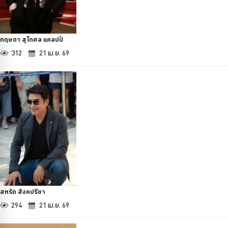
กฤษดา สุโกศล แคลปป์
312
21 เม.ย. 69
สหรัถ สังคปรีชา
294
21 เม.ย. 69