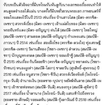
รับบทเป็นตัวอิจฉาที่มีบทโรมรันพันตูกับนางเอกของเรื่องจนทำให้
คนดูจดจำเธอได้แม่น บางครั้งก็มีบทยั่วยวนพระเอก ภาพยนตร์ที่
จอมใจแสดงไว้ในปี 2513 เช่นเรื่อง บ้านสาวโสด (มิตร-ครรชิต-
เพชรา) สวรรค์เบี่ยง (มิตร-เพชรา) เจ้าแม่สไบทอง (มิตร-เพชรา)
พระจันทร์แดง (มิตร-อรัญญา) ฝนใต้ (สมบัติ-เพชรา) ไทยใหญ่
(สมบัติ-เพชรา) สามยอด (สมบัติ-อรัญญา) กำแพงแสน (สมบัติ-
ภาวนา) ปี 2514 เช่นเรื่อง สองฝั่งโขง (ครรชิต-ดวงใจ) ทุ่งเศรษฐี
(ครรชิต-เพชรา) วิมานสีทอง (ไชยา-เพชรา) ลำดวน (สมบัติ-เพ
ชรา) นักบุญทรงกลด (สมบัติ-เพชรา) จอมเจ้าชู้ (สมบัติ-อรัญญา)
ปี 2515 เช่นเรื่อง กินรีลอยฟ้า (ครรชิต-อรัญญา) หยาดฝน (ไชยา-
รักชนก) หนองงูเห่า (สมบัติ-โสภา) ชาละวัน (สุรสิทธิ์-สุพรรณ) ปี
2516 เช่นเรื่อง ธนูสวาท (ไชยา-ชีวัน) สวรรค์เวียงพิงค์ (ไพโรจน์-
กรุง-วันดี) อำนาจเงิน (ยอดชาย-บุปผา) พยัคฆ์พันลาย (สมบัติ-เพ
ชรา) เจ้าชายห่อหมก (สมบัติ-วันดี) คนองกรุง (สมบัติ-สุทิศา) ปี
2517 เช่นเรื่อง น้ำตานาง (ไพโรจน์-วันดี) แสบเข้าไปถึงทรวง
(ยอดชาย-ลักษมี) รอยมลทิน (สมบัติ-รุ้งลาวัณย์ ปี 2518 เช่นเรื่อง