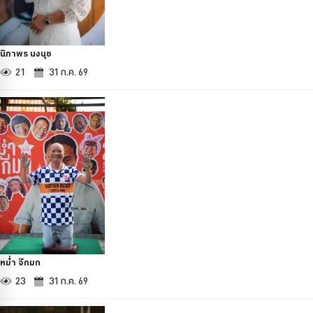
นิภาพร นงนุช
21
31 ก.ค. 69
หม่ำ จ๊กมก
23
31 ก.ค. 69