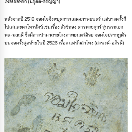
เพื่อเธอที่รัก (นิรุตติ์-อรัญญา)
หลังจากปี 2518 จอมใจจึงหยุดการแสดงภาพยนตร์ แต่บางครั้งก็
ไปเล่นละครโทรทัศน์เช่นเรื่อง สังข์ทอง ดาวพระศุกร์ รุ่นพระเอก
พล-มลฤดี ซึ่งมีการนำมาฉายโรงภาพยนตร์ด้วย จอมใจปรากฏตัว
บนจอครั้งสุดท้ายในปี 2526 เรื่อง แม่หัวลำโพง (สรพงศ์-อภิรดี)