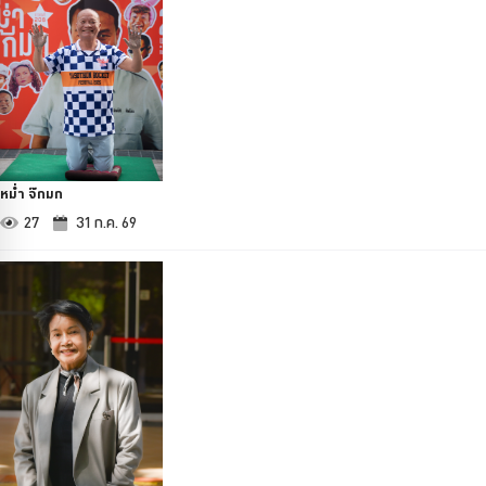
หม่ำ จ๊กมก
27
31 ก.ค. 69