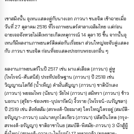
เขาสมิงนั้น อุเทนแสดงคู่กับนางเอก ภาวนา ชนะจิต เข้าฉายเมื่อ
วันที่ 27 ตุลาคม 2516 ที่โรงภาพยนตร์ศาลาเฉลิมไทย แต่ก่อน
ฉายเจอจังหวะไม่ดีเพราะเกิดเหตุการณ์ 14 ตุลา 16 ขึ้น จากนั้นอุ
เทนก็มีผลงานภาพยนตร์ติดต่อกันเรื่อยมา ส่วนใหญ่จะจับคู่แสดง
กับ ภาวนา ชนะจิต ก่อนที่จะแสดงประกบพระเอกอื่น ๆ
ผลงานภาพยนตร์ในปี 2517 เช่น มาแต่เลือด (ภาวนา) คู่หู
(ไพโรจน์-ศันสนีย์) ประทีปอธิษฐาน (ภาวนา) ปี 2518 เช่น
วิญญาณโลกีย์ (น้ำเพ็ญ) คำมั่นสัญญา (ภาวนา) ชาตินักเลง
(ภาวนา) พยอมไพร (นัยนา) วัยไฟ (ภาวนา) สมิหรา (ภาวนา) ข้าว
นอกนา (สุริยา-ช่อเพชร-บุปผารัตน์) งิ้วราย (ไพโรจน์-เนรัญชลา)
ปี 2519 เช่น สิงห์สลัม (สรพงศ์-ปิยะมาศ) ใครใหญ่ใครอยู่ (สมบัติ-
อรัญญา-ภาวนา) แม่นาคบุกโตเกียว (ภาวนา) ปลัดปืนโหด (กรุง-
สรพงศ์-อรัญญา) ชาติอาชาไนย (สมบัติ-พิศมัย-ภาวนา) 3 นักสู้ผู้
ยิ่งใหญ่ (สรพงศ์-ภาวนา-ไพโรจน์) 17 ทหารกล้า (ยอดชาย-