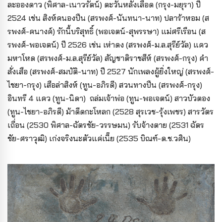
ละอองดาว (พิศาล-เนาวรัตน์) ตะวันหลั่งเลือด (กรุง-มยุรา) ปี
2524 เช่น สิงห์คนองปืน (สรพงศ์-นันทนา-นาท) ปลาร้าหอม (ส
รพงศ์-คนางค์) รักนี้บริสุทธิ์ (พอเจตน์-สุพรรษา) แม่ศรีเรือน (ส
รพงศ์-พอเจตน์) ปี 2526 เช่น เห่าดง (สรพงศ์-ม.ล.สุรีย์วัล) แคว
มหาโหด (สรพงศ์-ม.ล.สุรีย์วัล) สัญชาติราชสีห์ (สรพงศ์-กรุง) คำ
สั่งเสือ (สรพงศ์-สมบัติ-นาท) ปี 2527 นักเพลงผู้ยิ่งใหญ่ (สรพงศ์-
ไชยา-กรุง) เสือล่าสิงห์ (ทูน-อภิรดี) สวนทางปืน (สรพงศ์-กรุง)
อินทรี 4 แคว (ทูน-นิดา) ถล่มเจ้าพ่อ (ทูน-พอเจตน์) สาวบัวตอง
(ทูน-ไชยา-อภิรดี) ม้าดีดกะโหลก (2528 สุรเวช-รุ้งเพชร) สารวัตร
เถื่อน (2530 พิศาล-ฉัตรชัย-วรรษมน) รับจ้างตาย (2531 ฉัตร
ชัย-ศราวุฒิ) เก่งจริงนะตัวแค่เนี๊ย (2535 บิณฑ์-ด.ช.วศิน)