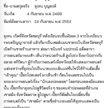
ชื่อ-นามสกุลจริง
อุเทน บุญยงค์
วันเกิด
4 กันยายน พ.ศ. 2488
พิมพ์มือลานดารา
24 กันยายน พ.ศ. 2552
อุเทน เกิดที่จังหวัดชลบุรี หลังเรียนจบชั้นมัธยม 3 จากโรงเรียนว
รพรตปัญญาจารย์ แล้วก็มาเป็นเซลล์แมนขายรถในจังหวัดชลบุรี
เปิดร้านขายร้านอาหาร ต่อมา ชนินทร์ นฤปกรณ์ อดีตดารา
ภาพยนตร์มาพบเข้า เห็นว่าหน่วยก้านดี สูงโปร่ง จึงพาไปฝากกับ
ฉลวย ศรีรัตนา ผู้กำกับภาพยนตร์เพื่อหวังจะให้แสดงภาพยนตร์
แต่ระหว่างที่อุเทนไปเป็นนายแบบเดินแฟชั่นโชว์ให้ร้านตัดเสื้อ
“เจ้าคุณ” เปี๊ยกโปสเตอร์ มาเห็นเข้า ก็สนใจและชวนไปเป็น
พระเอกภาพยนตร์เรื่อง “นักเลงบ่อพลอย” โดยก่อนจะลงมือแสดง
นั้น เปี๊ยกก็พาอุเทนไปดูชีวิตจริง ๆ ของคนทำบ่อพลอยที่อำเภอ
เขาสมิง จังหวัดตราด ดูไปดูมา เปี๊ยกก็ตัดสินใจเปลี่ยนชื่อ
ภาพยนตร์เป็น “เขาสมิง” ตามชื่ออำเภอและให้อุเทนแสดงเป็น
พระเอกเรื่องแรก