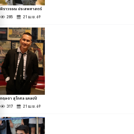
พิราวรรณ ประสพศาสตร์
285
21 เม.ย. 69
กฤษดา สุโกศล แคลปป์
317
21 เม.ย. 69