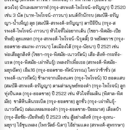
ดวงใจ) นักเลงมหากาฬ (กรุง-สรพงศ์-ไพโรจน์-อรัญญา) ปี 2520
เช่น 3 นัด (นาท-ไพโรจน์-ภาวนา) มนต์รักนักรบ (สมบัติ-อรัญ
ญา-น้ำเพ็ญ) ลุย (สมบัติ-สรพงศ์-อรัญญา) ตาปีอีปัน (กรุง-ส
รพงศ์-ไพโรจน์-ภาวนา) หัวใจที่ไม่อยากเต้น (ไชยา-พิศมัย-เปีย
ทิพย์) ลุยแหลก (กรุง-สรพงศ์-ไพโรจน์-นิรุตติ์) 9 พยัคฆราช (กรุง-
ยอดชาย-สมภพ-ภาวนา) โตเมืองใต้ (กรุง-นัยนา) ปี 2521 เช่น
พ่อเสือลูกสิงห์ (ไชยา-กรุง-พิศมัย-เนาวรัตน์) เสือ-สิงห์-กระทิง-
แรด (กรุง-พิศมัย-เผ่าพันธุ์) เพลงรักเพื่อเธอ (สรพงศ์-พิศมัย-
มยุรฉัตร) เอ็ม.16 (กรุง-ยอดชาย-ทัศน์วรรณ) ใครว่าข้าชั่ว (ส
รพงศ์-เนาวรัตน์) ข้ามาจากเมืองนคร (กรุง-ไพโรจน์) 10 ยอดแสบ
(สมบัติ-สรพงศ์-อรัญญา) ตามล่ามนุษย์ทองคำ (กรุง-ไพโรจน์) ลูก
ทุ่งปืนคด (กรุง-ยอดชาย) ปี 2522 เช่น หัวใจที่จมดิน (พิศาล-พิศ
มัย) ชาติหินดินระเบิด (กรุง-ยอดชาย) ลูกชั่ว (กรุง-เผ่าพันธุ์-
เนาวรัตน์) ถล่มแหลมทองคำ (กรุง-ยอดชาย-ปิยะมาศ) เลือดบ้า
(กรุง-ลือชัย-เปียทิพย์) ปี 2523 เช่น สู้อย่างสิงห์ (กรุง-อุเทน-
มยุรา) ไอ้ขุนเพลง (ไพรวัลย์-นิดา) ไอ้ย่ามแดง (สรพงศ์-สุพรรษา)