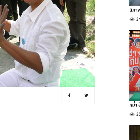
นิภา
2
หม่ำ 
2