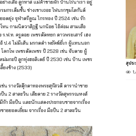
อย่างเสือ ลูกทาส แม่ค้าขายผัก บ้านไร่นาเรา อยู่
รรมกรเต็มขั้น ช่างเขาเถอะ ไฟนรกขุมโลกันต์
ย.ยอดยุ่ง จุฬาตรีคูณ ไกรทอง ปี 2524 เช่น รัก
ยางโทน กามนิตวาสิฏฐี นกน้อย ไอ้ค่อม สามเสือ
ง ร.ฟ.ท. ครูดอย เพชรตัดหยก ดาวพระเสาร์ เฮง
ไอ้ ป.4 ไม่มีเส้น มรกตดำ พยัคฆ์ยี่เก ผู้แทนนอก
โคกโพ เพชรตัดเพชร ปี 2528 เช่น จับตาย ผู้
หม่มกะปิ ลูกทุ่งฮอลิเดย์ ปี 2530 เช่น บ้าน เพชร
สุประ
ลี้ยงช้าง (2533)
1
ช่น รางวัลตุ๊กตาทองพระสุรัสวดี ดารานำชาย
 มือปืน 2 สาละวิน เสียดาย 2 รางวัลสุพรรณหงส์
งมีรัก มือปืน และนักแสดงประกอบชายจากเรื่อง
ชายยอดเยี่ยม จากเรื่อง มือปืน 2 สาละวิน