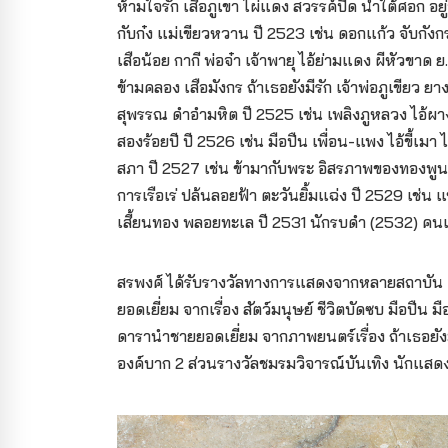
ห้ามใจรัก เสือภูเขา ไผ่แดง สวรรค์ปิด น้ำใต้ศอก อยู่
กับก๋ง แม่เขียวหวาน ปี 2523 เช่น ดอกแก้ว จับกังก
เสือน้อย กากี พ่อจ๋า เจ้าพายุ ไอ้ย่ามแดง ผีหัวขาด 
ข้ามคลอง เสือมังกร ถ้าเธอยังมีรัก เจ้าพ่อภูเขียว 
สุพรรณ ดำอำมหิต ปี 2525 เช่น เพลิงภูหลวง ไอ้ผา
สองร้อยปี ปี 2526 เช่น มือปืน เพื่อน-แพง ไอ้ขี้เมา 
สภา ปี 2527 เช่น ข้ามากับพระ อิสรภาพของทองพูน 
การเรือเร่ ปล้นลอยฟ้า ตะวันยิ้มแฉ่ง ปี 2529 เช่น แ
เสี้ยนทอง พลอยทะเล ปี 2531 นักรบดำ (2532) คนเ
สรพงศ์ ได้รับรางวัลทางการแสดงจากหลายสถาบัน เ
ยอดเยี่ยม จากเรื่อง สัตว์มนุษย์ ชีวิตบัดซบ มือปืน
ดารานำชายยอดเยี่ยม จากภาพยนตร์เรื่อง ถ้าเธอยั
องค์บาก 2 ส่วนรางวัลชมรมวิจารณ์บันเทิง นักแสดง