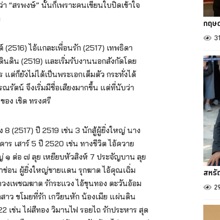
่า “สรพงษ์” นั้นก็เพราะคนเขียนใบปิดเข้าใจ
า
กฤษด
3
์ (2516) ไอ้แกละเพื่อนรัก (2517) เทพธิดา
ดินดิน (2519) และเริ่มรับงานนอกสังกัดโดย
 แต่ก็ยังไม่ได้เป็นพระเอกเต็มตัว กระทั่งได้
ัตน์ จึงเริ่มมีชื่อเสียงมากขึ้น แต่ที่นับว่า
 ของ เชิด ทรงศรี
 (2517) ปี 2519 เช่น 3 นักสู้ผู้ยิ่งใหญ่ นาง
ร เสาร์ 5 ปี 2520 เช่น ทางชีวิต ไอ้ควาย
หญ่ ๑ ต่อ ๗ ลุย เหยียบหัวสิงห์ 7 ประจัญบาน ลุย
ช่อน ผู้ยิ่งใหญ่ชายแดน รุกฆาต ไอ้คุณเฉิ่ม
สหรั
ย ดวงเพชฌฆาต รักระแวง ไอ้ขุนทอง ตะวันอ้อม
2
าว ขโมยที่รัก เกวียนหัก น้องเมีย แผ่นดิน
522 เช่น ไผ่สีทอง วิมานไฟ รอยไถ รักประหาร สุด