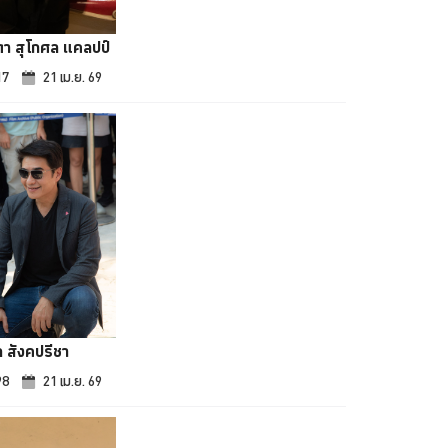
า สุโกศล แคลปป์
17
21 เม.ย. 69
ถ สังคปรีชา
98
21 เม.ย. 69