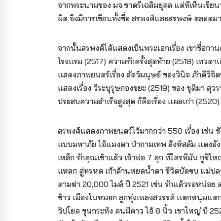
จากพระนามของ มจ.ชาตรีเฉลิมยุคล แต่ที่เห็นเขียนว
ผิด จึงมีการเขียนทั้งชื่อ สรพงศ์และสรพงษ์ ตลอดม
จากนั้นสรพงศ์ได้แสดงเป็นพระเอกเรื่อง เขาชื่อกานต
โรงแรม (2517) ความรักครั้งสุดท้าย (2518) เทวดาเ
แสดงภาพยนตร์เรื่อง สัตว์มนุษย์ ของวินิจ ภักดีวิจิตร
แสดงเรื่อง วีระบุรุษกองขยะ (2519) ของ ชุติมา สุวรรณร
ประสบความสำเร็จสูงสุด ก็คือเรื่อง แผลเก่า (2520)
สรพงศ์แสดงภาพยนตร์ไว้มากกว่า 550 เรื่อง เช่น ขัง 8
แบบมหาภัย ไอ้แมงดา ป่ากามเทพ สิงห์สลัม แดงอังคา
เหล็ก รักคุณเข้าแล้ว เจ้าพ่อ 7 คุก ทีใครทีมัน กูซิใ
แหลก คู่ทรหด เก้าล้านหยดน้ำตา ชีวิตบัดซบ แม่ปลา
ตามฆ่า 20,000 ไมล์ ปี 2521 เช่น รักแล้วรอหน่อ
ข้าว เมืองในหมอก ลูกทุ่งเพลงสวรรค์ แตกหนุ่มแตกส
วิปโยค ขุนกระทิง คนมีคาว ไอ้ 8 นิ้ว เขาใหญ่ ปี 2