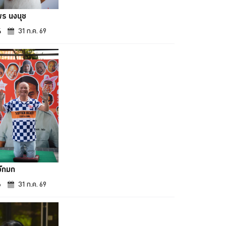
พร นงนุช
4
31 ก.ค. 69
จ๊กมก
6
31 ก.ค. 69