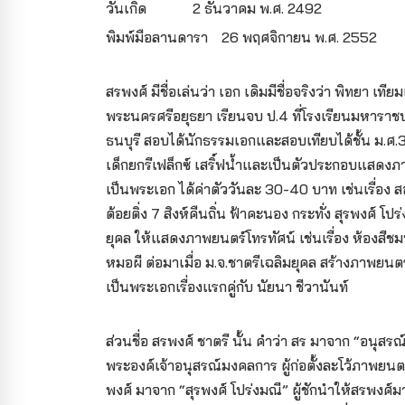
วันเกิด
2 ธันวาคม พ.ศ. 2492
พิมพ์มือลานดารา
26 พฤศจิกายน พ.ศ. 2552
สรพงศ์ มีชื่อเล่นว่า เอก เดิมมีชื่อจริงว่า พิทยา เท
พระนครศรีอยุธยา เรียนจบ ป.4 ที่โรงเรียนมหาราชประ
ธนบุรี สอบได้นักธรรมเอกและสอบเทียบได้ชั้น ม.ศ.3 
เด็กยกรีเฟล็กซ์ เสริ์ฟน้ำและเป็นตัวประกอบแสดงภา
เป็นพระเอก ได้ค่าตัววันละ 30-40 บาท เช่นเรื่อ
ต้อยติ่ง 7 สิงห์คืนถิ่น ฟ้าคะนอง กระทั่ง สุรพงศ์ 
ยุคล ให้แสดงภาพยนตร์โทรทัศน์ เช่นเรื่อง ห้องสีชมพ
หมอผี ต่อมาเมื่อ ม.จ.ชาตรีเฉลิมยุคล สร้างภาพยนตร์
เป็นพระเอกเรื่องแรกคู่กับ นัยนา ชีวานันท์
ส่วนชื่อ สรพงศ์ ชาตรี นั้น คำว่า สร มาจาก “อน
พระองค์เจ้าอนุสรณ์มงคลการ ผู้ก่อตั้งละโว้ภาพยนต
พงศ์ มาจาก “สุรพงศ์ โปร่งมณี” ผู้ชักนำให้สรพงศ์