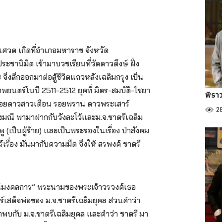
ียมเศวต เกิดที่อำเภอมหาราช จังหวัด
ชานิมิต เข้ามาบวชเรียนที่วัดดาวดึงษ์ ฝั่ง
จึงสึกออกมาต่อสู้ชีวิตแถวหลังเฉลิมกรุง เป็น
พยนตร์ในปี 2511-2512 ยุคที่ มิตร-สมบัติ-ไชยา
พิรา
ง สอยดาวสาวเดือน รอยพราน ดาวพระเสาร์
2
โปร่งมณี พามาฝากกับวังละโว้และม.จ.ชาตรีเฉลิม
ู (เป็นผู้ร้าย) และเป็นพระรองในเรื่อง ป่าสังคม
เรื่อง มันมากับความมืด จึงให้ สรพงศ์ ชาตรี
ุสรณ์มงคลการ” พระนามของพระเจ้าวรวงศ์เธอ
ร์เสด็จพ่อของ ม.จ.ชาตรีเฉลิมยุคล ส่วนคำว่า
มาพบกับ ม.จ.ชาตรีเฉลิมยุคล และคำว่า ชาตรี มา