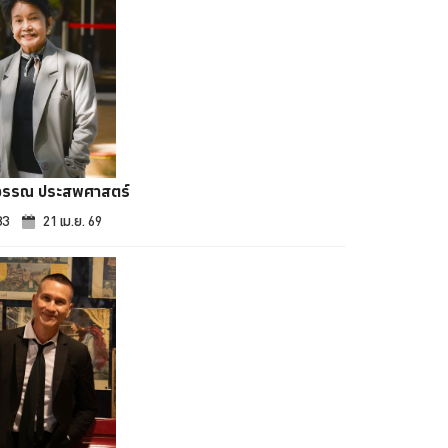
วรรณ ประสพศาสตร์
83
21 เม.ย. 69