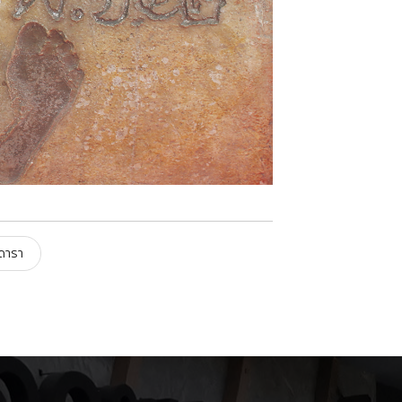
ิดารา