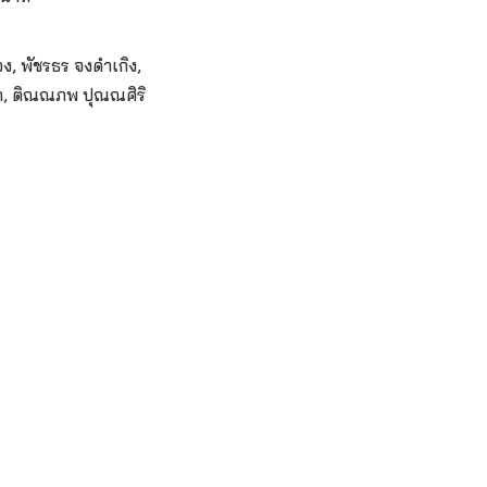
ง, พัชรธร จงดำเกิง,
อสถ, ติณณภพ ปุณณศิริ