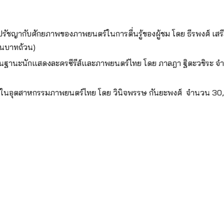
อ
รัชญากับศักยภาพของภาพยนตร์ในการตื่นรู้ของผู้ชม โดย ธีรพงศ์ เ
่นบาทถ้วน)
ในฐานะนักแสดงละครซีรีส์และภาพยนตร์ไทย โดย ภาลฎา ฐิตะวชิระ
มในอุตสาหกรรมภาพยนตร์ไทย โดย วินิจพรรษ กันยะพงศ์ จำนวน 30