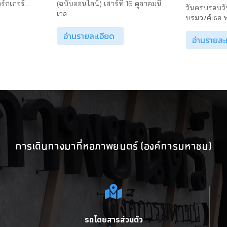
์กเกอร์...
(ฉบับออนไลน์) เสาร์ที่ 16 ตุลาคมนี้
วันครบรอบวัน
เวล...
บรมวงศ์เธอ พ
อ่านรายละเอียด
อ่านรายละ
การเดินทางมาที่หอภาพยนตร์ (องค์การมหาชน)
รถโดยสารส่วนตัว