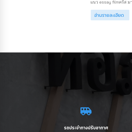
แนว essay filmคริส มาร
อ่านรายละเอียด
รถประจำทางปรับอากาศ