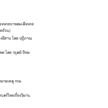
ของพระบาทสมเด็จพระ
าทถ้วน)
พลงอีสาน โดย ปฏิภาณ
ย โดย วรุตม์ ปัทม
หมายเหตุ กรม
นตร์ไทยเรื่องวิมาน