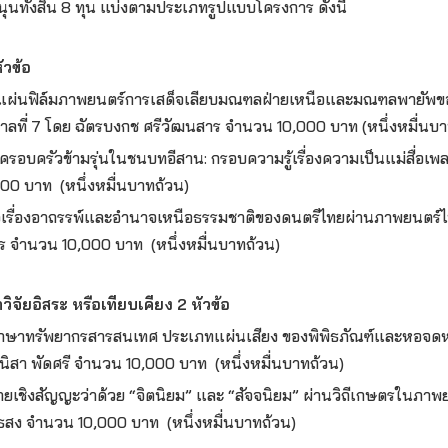
บสนุนทั้งสิ้น 8 ทุน แบ่งตามประเภทรูปแบบโครงการ ดังนี้
ัวข้อ
นแผ่นฟิล์มภาพยนตร์การเสด็จเลียบมณฑลฝ่ายเหนือและมณฑลพายัพ
ัชกาลที่ 7 โดย ฉัตรบงกช ศรีวัฒนสาร จำนวน 10,000 บาท (หนึ่งหมื่นบ
รอบครัวข้ามรุ่นในชนบทอีสาน: กรอบความรู้เรื่องความเป็นแม่สื่อเ
00 บาท (หนึ่งหมื่นบาทถ้วน)
่อเรื่องอาถรรพ์และอำนาจเหนือธรรมชาติของดนตรีไทยผ่านภาพยนตร์ไท
ร จำนวน 10,000 บาท (หนึ่งหมื่นบาทถ้วน)
ิจัยอิสระ หรือเทียบเคียง 2 หัวข้อ
กษาทรัพยากรสารสนเทศ ประเภทแผ่นเสียง ของพิพิธภัณฑ์และหอจด
นิสา พัดศรี จำนวน 10,000 บาท (หนึ่งหมื่นบาทถ้วน)
ยเชิงสัญญะว่าด้วย “จิตนิยม” และ “สัจจนิยม” ผ่านวิถีเกษตรในภาพย
ธสง จำนวน 10,000 บาท (หนึ่งหมื่นบาทถ้วน)