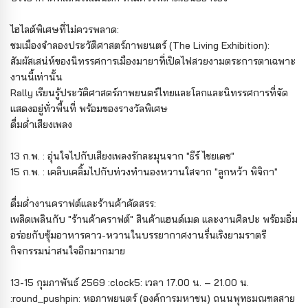
ไฮไลต์พิเศษที่ไม่ควรพลาด:
ชมเมืองจำลองประวัติศาสตร์ภาพยนตร์ (The Living Exhibition):
สัมผัสเสน่ห์ของนิทรรศการเมืองมายาที่เปิดไฟสวยงามตระการตาเฉพาะ
งานนี้เท่านั้น
Rally เรียนรู้ประวัติศาสตร์ภาพยนตร์ไทยและโลกและนิทรรศการที่จัด
แสดงอยู่ทั่วพื้นที่ พร้อมของรางวัลพิเศษ
ดื่มด่ำเสียงเพลง
13 ก.พ. : อุ่นใจไปกับเสียงเพลงรักละมุนจาก "ธีร์ ไชยเดช"
15 ก.พ. : เคลิบเคลิ้มไปกับท่วงทำนองหวานใสจาก "ลูกหว้า พิจิกา"
ดื่มด่ำงานคราฟต์และร้านค้าคัดสรร:
เพลิดเพลินกับ "ร้านค้าคราฟต์" สินค้าแฮนด์เมด และงานศิลปะ พร้อมอิ่ม
อร่อยกับซุ้มอาหารคาว-หวานในบรรยากาศงานรื่นเริงยามราตรี
กิจกรรมน่าสนใจอีกมากมาย
13-15 กุมภาพันธ์ 2569 :clock5: เวลา 17.00 น. – 21.00 น.
:round_pushpin: หอภาพยนตร์ (องค์การมหาชน) ถนนพุทธมณฑลสาย