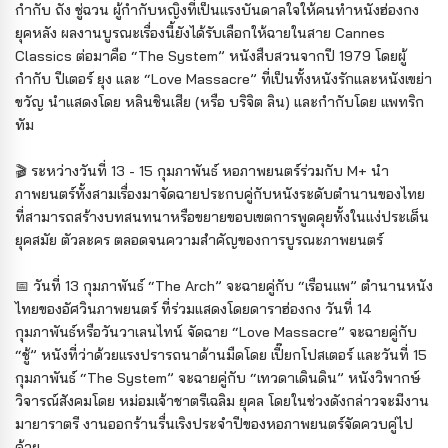
กำกับ ถัง ชู่ฉวน ผู้กำกับหญิงที่เป็นแรงบันดาลใจให้คนทำหนังฮ่องกง
ยุคหลัง ผลงานบูรณะเรื่องนี้ยังได้รับเลือกให้ฉายในสาย Cannes
Classics ต่อมาคือ “The System” หนังสืบสวนจากปี 1979 โดยผู้
กำกับ ปีเตอร์ ยุง และ “Love Massacre” ที่เป็นทั้งหนังรักและหนังเขย่า
ขวัญ นำแสดงโดย หลินชินเสีย (หรือ บริจิต ลิน) และกำกับโดย แพทริก
ทัม
🎬 ระหว่างวันที่ 13 - 15 กุมภาพันธ์ หอภาพยนตร์ร่วมกับ M+ นำ
ภาพยนตร์ทั้งสามเรื่องมาจัดฉายประกบคู่กับหนังระดับตำนานของไทย
ที่สามารถสร้างบทสนทนาหรือขยายขอบเขตการพูดคุยทั้งในแง่ประเด็น
ยุคสมัย ตัวละคร ตลอดจนความสำคัญของการบูรณะภาพยนตร์
📅 วันที่ 13 กุมภาพันธ์ “The Arch” จะฉายคู่กับ “เรือนแพ” ตำนานหนัง
ไทยของอัศวินภาพยนตร์ ที่ร่วมแสดงโดยดาราฮ่องกง วันที่ 14
กุมภาพันธ์หรือวันวาเลนไทน์ จัดฉาย “Love Massacre” จะฉายคู่กับ
“ชู้” หนังที่ว่าด้วยแรงปรารถนาด้านมืดโดย เปี๊ยกโปสเตอร์ และวันที่ 15
กุมภาพันธ์ “The System” จะฉายคู่กับ “เทวดาเดินดิน” หนังวิพากษ์
วิจารณ์สังคมโดย หม่อมเจ้าชาตรีเฉลิม ยุคล โดยในช่วงดังกล่าวจะมีงาน
มายาราตรี งานออกร้านรื่นเริงประจำปีของหอภาพยนตร์จัดควบคู่ไป
ด้วย