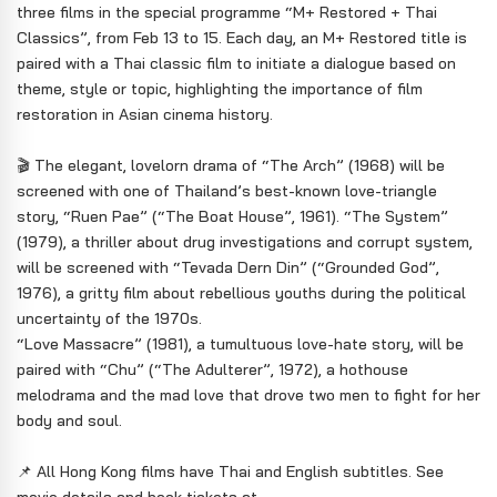
three films in the special programme “M+ Restored + Thai
Classics”, from Feb 13 to 15. Each day, an M+ Restored title is
paired with a Thai classic film to initiate a dialogue based on
theme, style or topic, highlighting the importance of film
restoration in Asian cinema history.
🎬 The elegant, lovelorn drama of “The Arch” (1968) will be
screened with one of Thailand’s best-known love-triangle
story, “Ruen Pae” (“The Boat House”, 1961). “The System”
(1979), a thriller about drug investigations and corrupt system,
will be screened with “Tevada Dern Din” (“Grounded God”,
1976), a gritty film about rebellious youths during the political
uncertainty of the 1970s.
“Love Massacre” (1981), a tumultuous love-hate story, will be
paired with “Chu” (“The Adulterer”, 1972), a hothouse
melodrama and the mad love that drove two men to fight for her
body and soul.
📌 All Hong Kong films have Thai and English subtitles. See
movie details and book tickets at