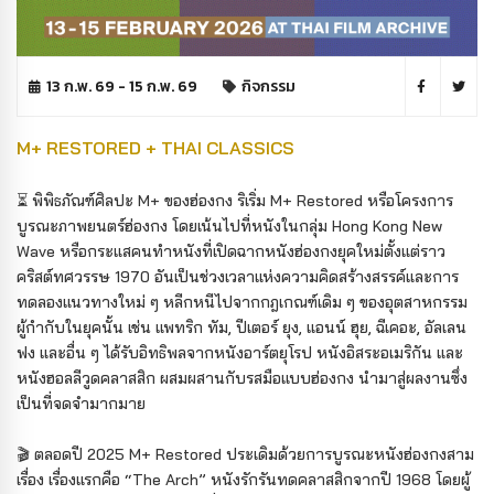
13 ก.พ. 69 - 15 ก.พ. 69
กิจกรรม
M+ RESTORED + THAI CLASSICS
⏳ พิพิธภัณฑ์ศิลปะ M+ ของฮ่องกง ริเริ่ม M+ Restored หรือโครงการ
บูรณะภาพยนตร์ฮ่องกง โดยเน้นไปที่หนังในกลุ่ม Hong Kong New
Wave หรือกระแสคนทำหนังที่เปิดฉากหนังฮ่องกงยุคใหม่ตั้งแต่ราว
คริสต์ทศวรรษ 1970 อันเป็นช่วงเวลาแห่งความคิดสร้างสรรค์และการ
ทดลองแนวทางใหม่ ๆ หลีกหนีไปจากกฎเกณฑ์เดิม ๆ ของอุตสาหกรรม
ผู้กำกับในยุคนั้น เช่น แพทริก ทัม, ปีเตอร์ ยุง, แอนน์ ฮุย, ฉีเคอะ, อัลเลน
ฟง และอื่น ๆ ได้รับอิทธิพลจากหนังอาร์ตยุโรป หนังอิสระอเมริกัน และ
หนังฮอลลีวูดคลาสสิก ผสมผสานกับรสมือแบบฮ่องกง นำมาสู่ผลงานซึ่ง
เป็นที่จดจำมากมาย
🎬 ตลอดปี 2025 M+ Restored ประเดิมด้วยการบูรณะหนังฮ่องกงสาม
เรื่อง เรื่องแรกคือ “The Arch” หนังรักรันทดคลาสสิกจากปี 1968 โดยผู้