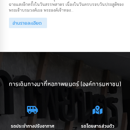
ฉายแสงอีกครั้งในวันสรรพสาตร เนื่องในวันครบรอบวันประสูติของ
พระเจ้าบรมวงศ์เธอ พระองค์เจ้าทอง...
อ่านรายละเอียด
การเดินทางมาที่หอภาพยนตร์ (องค์การมหาชน)
รถประจำทางปรับอากาศ
รถโดยสารส่วนตัว