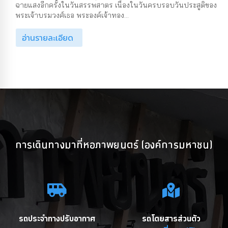
ฉายแสงอีกครั้งในวันสรรพสาตร เนื่องในวันครบรอบวันประสูติของ
พระเจ้าบรมวงศ์เธอ พระองค์เจ้าทอง...
อ่านรายละเอียด
การเดินทางมาที่หอภาพยนตร์ (องค์การมหาชน)
รถประจำทางปรับอากาศ
รถโดยสารส่วนตัว