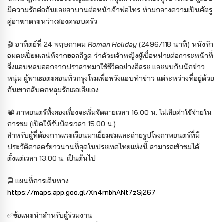
มีความรักต่อกันและสาบานต่อหน้าเจ้าพ่อไทร ท่ามกลางความเป็นศัตรู
คู่อาฆาตระหว่างสองครอบครัว
🎬 อาทิตย์ที่ 24 พฤษภาคม
Roman Holiday
(2496/118 นาที) หนังรัก
อมตะเปี่ยมเสน่ห์จากฮอลลีวูด ว่าด้วยเจ้าหญิงผู้เบื่อหน่ายต่อภาระหน้าที่
จึงแอบหลบออกจากปราสาทมาใช้ชีวิตอย่างอิสระ และพบกับนักข่าว
หนุ่ม ผู้พาเธอตะลอนทั่วกรุงโรมเพื่อหวังแอบทำข่าว แต่ระหว่างที่อยู่ด้วย
กันเขากลับตกหลุมรักเธอเสียเอง
📽️ ภาพยนตร์ทั้งสองเรื่องจะเริ่มจัดฉายเวลา 16.00 น. ไม่เสียค่าใช้จ่ายใน
การชม (เปิดให้รับบัตรเวลา 15.00 น.)
สำหรับผู้ที่ต้องการแวะเวียนมาเยี่ยมชมและถ่ายรูปโรงภาพยนตร์ที่มี
ประวัติศาสตร์ยาวนานที่สุดในประเทศไทยแห่งนี้ สามารถเข้าชมได้
ตั้งแต่เวลา 13.00 น. เป็นต้นไป
🚍 แผนที่การเดินทาง
https://maps.app.goo.gl/Xn4rnbhANt7zSj267
✅ข้อแนะนำสำหรับผู้ร่วมงาน