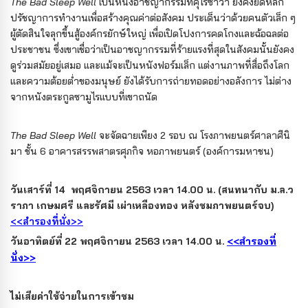
The Bad Sleep Well
เป็นหนังอาชญากรรมที่คุโรซาวา ยังคงยึดหลัก
ปรัชญาการทำงานเพื่อสร้างคุณค่าต่อสังคม ประเด็นว่าด้วยคนตัวเล็ก ๆ
ผู้ตัดสินใจลุกขึ้นสู้องค์กรยักษ์ใหญ่ เพื่อเปิดโปงการคดโกงและฉ้อฉลต่อ
ประชาชน ซึ่งเขาเชื่อว่าเป็นอาชญากรรมที่ร้ายแรงที่สุดในสังคมนั้นยังคง
ดูร่วมสมัยอยู่เสมอ และแม้จะเป็นหนังฟอร์มเล็ก แต่งานภาพที่สื่อถึงโลก
และความต้อยต่ำของมนุษย์ ยังได้รับการถ่ายทอดอย่างอลังการ ไม่ต่าง
จากหนังตระกูลซามูไรแบบที่เขาถนัด
The Bad Sleep Well
จะจัดฉายเพียง 2 รอบ ณ โรงภาพยนตร์ศาลาศีนิ
มา ชั้น 6 อาคารสรรพสาตรศุภกิจ หอภาพยนตร์ (องค์การมหาชน)
วันเสาร์ที่ 14 พฤศจิกายน 2563 เวลา 14.00 น.
(สนทนากับ ม.ล.ว
ราภา เกษมศรี และรัศมี เผ่าเหลืองทอง หลังชมภาพยนตร์จบ)
<<สำรองที่นั่ง>>
วันอาทิตย์ที่ 22 พฤศจิกายน 2563 เวลา 14.00 น.
<<สำรองที่
นั่ง>>
ไม่เสียค่าใช้จ่ายในการเข้าชม