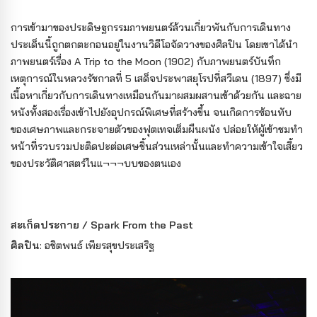
การเข้ามาของประดิษฐกรรมภาพยนตร์ล้วนเกี่ยวพันกับการเดินทาง
ประเด็นนี้ถูกตกตะกอนอยู่ในงานวิดีโอจัดวางของศิลปิน โดยเขาได้นำ
ภาพยนตร์เรื่อง A Trip to the Moon (1902) กับภาพยนตร์บันทึก
เหตุการณ์ในหลวงรัชกาลที่ 5 เสด็จประพาสยุโรปที่สวีเดน (1897) ซึ่งมี
เนื้อหาเกี่ยวกับการเดินทางเหมือนกันมาผสมผสานเข้าด้วยกัน และฉาย
หนังทั้งสองเรื่องเข้าไปยังอุปกรณ์พิเศษที่สร้างขึ้น จนเกิดการซ้อนทับ
ของเศษภาพและกระจายตัวของฟุตเทจเต็มผืนผนัง ปล่อยให้ผู้เข้าชมทำ
หน้าที่รวบรวมปะติดปะต่อเศษชิ้นส่วนเหล่านั้นและทําความเข้าใจเสี้ยว
ของประวัติศาสตร์ในแ¬¬¬บบของตนเอง
สะเก็ดประกาย / Spark From the Past
ศิลปิน
: อชิตพนธ์ เพียรสุขประเสริฐ