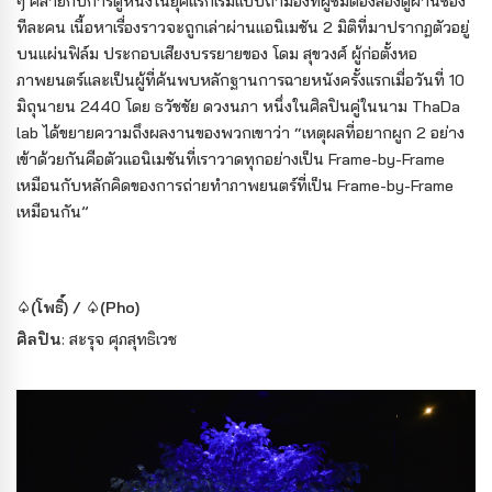
ๆ คล้ายกับการดูหนังในยุคแรกเริ่มแบบถ้ำมองที่ผู้ชมต้องส่องดูผ่านช่อง
ทีละคน เนื้อหาเรื่องราวจะถูกเล่าผ่านแอนิเมชัน 2 มิติที่มาปรากฏตัวอยู่
บนแผ่นฟิล์ม ประกอบเสียงบรรยายของ โดม สุขวงศ์ ผู้ก่อตั้งหอ
ภาพยนตร์และเป็นผู้ที่ค้นพบหลักฐานการฉายหนังครั้งแรกเมื่อวันที่ 10
มิถุนายน 2440 โดย ธวัชชัย ดวงนภา หนึ่งในศิลปินคู่ในนาม ThaDa
lab ได้ขยายความถึงผลงานของพวกเขาว่า “เหตุผลที่อยากผูก 2 อย่าง
เข้าด้วยกันคือตัวแอนิเมชันที่เราวาดทุกอย่างเป็น Frame-by-Frame
เหมือนกับหลักคิดของการถ่ายทำภาพยนตร์ที่เป็น Frame-by-Frame
เหมือนกัน”
♤(โพธิ์) / ♤(Pho)
ศิลปิน
: สะรุจ ศุภสุทธิเวช