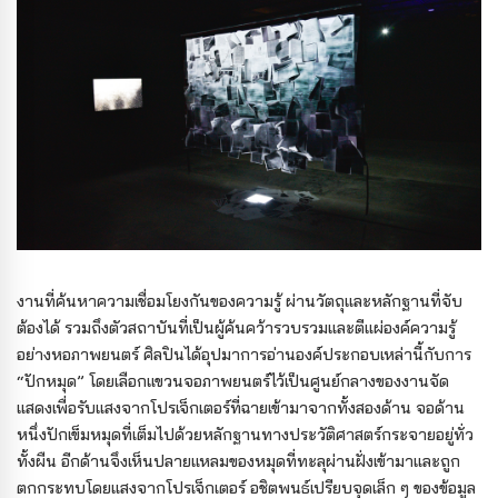
งานที่ค้นหาความเชื่อมโยงกันของความรู้ ผ่านวัตถุและหลักฐานที่จับ
ต้องได้ รวมถึงตัวสถาบันที่เป็นผู้ค้นคว้ารวบรวมและตีแผ่องค์ความรู้
อย่างหอภาพยนตร์ ศิลปินได้อุปมาการอ่านองค์ประกอบเหล่านี้กับการ
“ปักหมุด” โดยเลือกแขวนจอภาพยนตร์ไว้เป็นศูนย์กลางของงานจัด
แสดงเพื่อรับแสงจากโปรเจ็กเตอร์ที่ฉายเข้ามาจากทั้งสองด้าน จอด้าน
หนึ่งปักเข็มหมุดที่เต็มไปด้วยหลักฐานทางประวัติศาสตร์กระจายอยู่ทั่ว
ทั้งผืน อีกด้านจึงเห็นปลายแหลมของหมุดที่ทะลุผ่านฝั่งเข้ามาและถูก
ตกกระทบโดยแสงจากโปรเจ็กเตอร์ อชิตพนธ์เปรียบจุดเล็ก ๆ ของข้อมูล