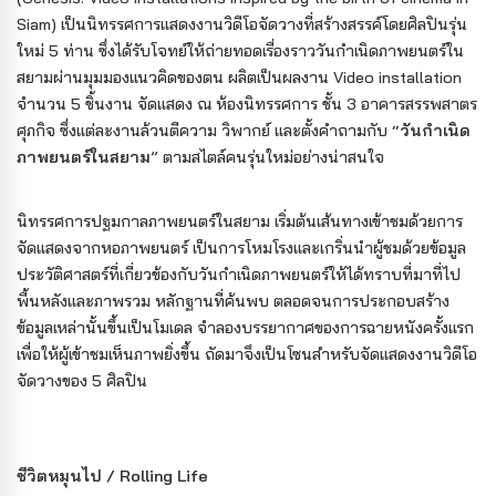
Siam) เป็นนิทรรศการแสดงงานวิดีโอจัดวางที่สร้างสรรค์โดยศิลปินรุ่น
ใหม่ 5 ท่าน ซึ่งได้รับโจทย์ให้ถ่ายทอดเรื่องราววันกำเนิดภาพยนตร์ใน
สยามผ่านมุมมองแนวคิดของตน ผลิตเป็นผลงาน Video installation
จำนวน 5 ชิ้นงาน จัดแสดง ณ ห้องนิทรรศการ ชั้น 3 อาคารสรรพสาตร
ศุภกิจ ซึ่งแต่ละงานล้วนตีความ วิพากย์ และตั้งคำถามกับ “
วันกําเนิด
ภาพยนตร์ในสยาม
” ตามสไตล์คนรุ่นใหม่อย่างน่าสนใจ
นิทรรศการปฐมกาลภาพยนตร์ในสยาม เริ่มต้นเส้นทางเข้าชมด้วยการ
จัดแสดงจากหอภาพยนตร์ เป็นการโหมโรงและเกริ่นนำผู้ชมด้วยข้อมูล
ประวัติศาสตร์ที่เกี่ยวข้องกับวันกำเนิดภาพยนตร์ให้ได้ทราบที่มาที่ไป
พื้นหลังและภาพรวม หลักฐานที่ค้นพบ ตลอดจนการประกอบสร้าง
ข้อมูลเหล่านั้นขึ้นเป็นโมเดล จำลองบรรยากาศของการฉายหนังครั้งแรก
เพื่อให้ผู้เข้าชมเห็นภาพยิ่งขึ้น ถัดมาจึงเป็นโซนสำหรับจัดแสดงงานวิดีโอ
จัดวางของ 5 ศิลปิน
ชีวิตหมุนไป / Rolling Life