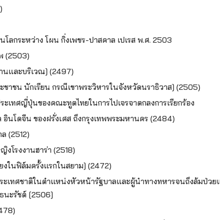
)
ยนโลกระหว่าง โผน กิ่งเพชร-ปาสคาล เปเรส พ.ศ. 2503
ทพ (2503)
้านและบริเวณ] (2497)
ชาชน นักเรียน กรณีเขาพระวิหารในจังหวัดนราธิวาส] (2505)
ระเทศญี่ปุ่นของคณะทูตไทยในการไปเจรจาตกลงการเรียกร้อง
 อินโดจีน ของฝรั่งเศส ถึงกรุงเทพพระมหานคร (2484)
ล (2512)
ญิงโรงงานฮาร่า (2518)
ยงในฟิล์มครั้งแรกในสยาม] (2472)
ื่อประเทศชาติในตำแหน่งหัวหน้ารัฐบาลและผู้นำทางทหาร
จนถึงล้มป่ว
นะรัชต์ [2506]
(2478)