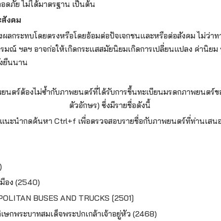
อดภัย ไม่ได้มาตรฐาน เป็นต้น
ะสังคม
่งผลกระทบโดยตรงหรือโดยอ้อมต่อปัจเจกชนและหรือต่อสังคม ไม่ว่า
ารมณ์ ฯลฯ อาจก่อให้เกิดกระแสสมัยนิยมเกิดการเปลี่ยนแปลง ค่านิยม 
ั่งยืนนาน
ยนตร์ต้องไม่ซ้ำกับภาพยนตร์ที่ได้รับการขึ้นทะเบียนมรดกภาพยนตร์ขอ
ตัวอักษร) ซึ่งมีรายชื่อดังนี้
(แนะนำกดค้นหา Ctrl+f เพื่อตรวจสอบรายชื่อกับภาพยนตร์ที่ท่านเสนอ
)
มือง (2540)
LITAN BUSES AND TRUCKS [2501]
เษกพระบาทสมเด็จพระปกเกล้าเจ้าอยู่หัว (2468)