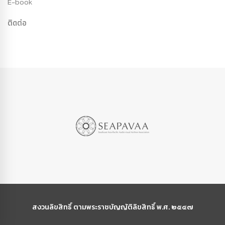
E-book
ติดต่อ
สงวนลิขสิทธิ์ ตามพระราชบัญญัติลิขสิทธิ์ พ.ศ. ๒๕๔๗