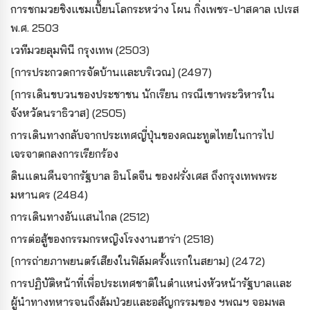
การชกมวยชิงแชมเปี้ยนโลกระหว่าง โผน กิ่งเพชร-ปาสคาล เปเรส
พ.ศ. 2503
เวทีมวยลุมพินี กรุงเทพ (2503)
[การประกวดการจัดบ้านและบริเวณ] (2497)
[การเดินขบวนของประชาชน นักเรียน กรณีเขาพระวิหารใน
จังหวัดนราธิวาส] (2505)
การเดินทางกลับจากประเทศญี่ปุ่นของคณะทูตไทยในการไป
เจรจาตกลงการเรียกร้อง
ดินแดนคืนจากรัฐบาล อินโดจีน ของฝรั่งเศส ถึงกรุงเทพพระ
มหานคร (2484)
การเดินทางอันแสนไกล (2512)
การต่อสู้ของกรรมกรหญิงโรงงานฮาร่า (2518)
[การถ่ายภาพยนตร์เสียงในฟิล์มครั้งแรกในสยาม] (2472)
การปฏิบัติหน้าที่เพื่อประเทศชาติในตำแหน่งหัวหน้ารัฐบาลและ
ผู้นำทางทหารจนถึงล้มป่วยและอสัญกรรมของ ฯพณฯ จอมพล