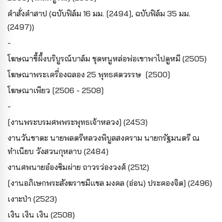
คำสั่งคำสาป (ฉบับฟิล์ม 16 มม. [2494], ฉบับฟิล์ม 35 มม.
(2497))
-
โฆษณาขี้ผึ้งบริบูรณ์บาล์ม ชุดหนูหล่อพ่อเขาพาไปดูหมี (2505)
โฆษณาพระเครื่องฉลอง 25 พุทธศตวรรษ [2500]
โฆษณาเพียว [2506 - 2508]
-
[งานพระบรมศพพระพุทธเจ้าหลวง] (2453)
งานวันชาตะ นายพลตรีหลวงพิบูลสงคราม นายกรัฐมนตรี ณ
ทำเนียบ วังสวนกุหลาบ (2484)
งานศพนายอ๋องซิมผ่าย ถาวรว่องวงศ์ (2512)
[งานอภิเษกพระสังฆราชมีแชล มงคล (อ่อน) ประคองจิต] (2496)
เงาะป่า (2523)
เงิน เงิน เงิน (2508)