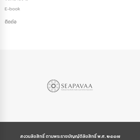
E-book
ติดต่อ
สงวนลิขสิทธิ์ ตามพระราชบัญญัติลิขสิทธิ์ พ.ศ. ๒๕๔๗