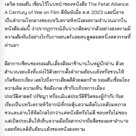
เดวิด ธอมสัน เขียนไว้ในบทนำของหนังสือ The Fatal Alliance:
A Century of War on Film ตีพิมพ์เมื่อ ค.ศ. 2023 และนี่อาจ
เป็นคำถามใจกลางของบทวิเคราะห์หนังสงครามจำนวนมากใน
หนังสือเล่มนี้ ว่าปรากฏการณ์อันน่าเกลียดน่ากลัวอย่างสงครามมี
ความสัมพันธ์อย่างไรกับภาพยนตร์และคนดูตลอดหนึ่งศตวรรษที่
ผ่านมา
ลีลาการเขียนของธอมสันเลื่องลือมาช้านานในหมู่นักอ่าน ด้วย
สำนวนจะแจ้งที่แฝงไว้ด้วยการตั้งคำถามย้อนแย้งหรือชวนให้
เกิดข้อถกเถียง เลยไปถึงการเสียดสีด้วยตลกร้าย ธอมสันเชื่อมโยง
ความคิด ความเห็น
ข้อสังเกต เข้ากับบริบทการเมือง
ประวัติศาสตร์ ปรัชญา หรือแม้แต่ประวัติชีวิตของผู้กำกับ ร้อย
เรียงเป็นบทวิเคราะห์วิจารณ์ที่กระตุ้นความคิดในระดับมหภาค
ชวนคนอ่านให้คิดไกลไปกว่าแค่หนังดีหรือไม่ดี ชอบหรือไม่ชอบ
แต่เปิดประเด็นให้เห็นความมือถือสากปากถือศีลของมหาอำนาจ
และทัศนคติอันย้อนแย้งของหนังสงคราม