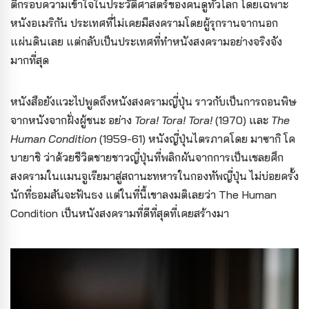
ตีกรอบความเข้าใจในประวัติศาสตร์ของคนดูทั่วโลก โดยเฉพาะ
หนังอเมริกัน ประเทศที่ไม่เคยมีสงครามโดยผู้รุกรานจากนอก
แผ่นดินเลย แต่กลับเป็นประเทศที่ทำหนังสงครามอย่างจริงจัง
มากที่สุด
หนังสือยังแวะไปพูดถึงหนังสงครามญี่ปุ่น ราวกับเป็นการถอนพิษ
จากหนังจากฝั่งผู้ชนะ อย่าง
Tora! Tora! Tora!
(1970) และ
The
Human Condition
(1959-61) หนังญี่ปุ่นไตรภาคโดย มาซากิ โค
บายาชิ ว่าด้วยชีวิตชายชาวญี่ปุ่นที่พลิกผันจากการเป็นเชลยศึก
สงครามในแมนจูเรียมาสู่สถานะทหารในกองทัพญี่ปุ่น ไม่บ่อยครั้ง
นักที่ธอมสันจะฟันธง
แต่ในที่นี้เขาลงมติเลยว่า The Human
Condition เป็นหนังสงครามที่ดีที่สุดที่เคยสร้างมา