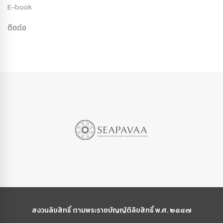
E-book
ติดต่อ
สงวนลิขสิทธิ์ ตามพระราชบัญญัติลิขสิทธิ์ พ.ศ. ๒๕๔๗