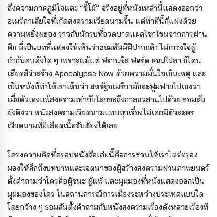
ถึงความภาคภูมิใจและ “ขี้โม้” จริงอยู่ที่หนังเหล่านี้แสดงออกว่า
อเมริกาเสียใจที่เกิดสงครามเวียดนามขึ้น แต่ท่าทีนี้ก็แฝงด้วย
ความหยิ่งผยอง ราวกับนักรบที่อวดบาดแผลโชกโชนจากการผ่าน
ศึก นี่เป็นบทที่แสดงให้เห็นว่าธอมสันมีฝีปากกล้า ไม่เกรงใจผู้
กำกับคนดังใด ๆ เพราะแม้แต่ ฟรานซิส ฟอร์ด คอปโปลา ก็โดน
เสียดสีว่าสร้าง Apocalypse Now ด้วยความมั่นใจเกินเหตุ และ
เป็นหนังที่ทำให้เราเห็นว่า สหรัฐอเมริกามักจะฟูมฟายไปเองว่า
เมื่อตัวเองแพ้สงครามเท่ากับโลกจะถึงกาลอวสานไปด้วย
ธอมสัน
ยังติงว่า หนังสงครามเวียดนามแทบทุกเรื่องไม่เคยมีตัวละคร
เวียดนามที่มีเลือดเนื้อจับต้องได้เลย
โครงความคิดที่ครอบหนังสือเล่มนี้คือการชวนให้เราไตร่ตรอง
มองให้ลึกถึงบทบาทและเจตนาของผู้สร้างสงครามผ่านภาพยนตร์
ตั้งคำถามว่าใครคือผู้ชนะ ผู้แพ้ และมุมมองที่หนังแสดงออกเป็น
มุมมองของใคร ในสถานการณ์การเมืองระหว่างประเทศแบบใด
โดยกว้าง ๆ ธอมสันตั้งคำถามกับหนังสงครามเรื่องดังหลายเรื่องที่