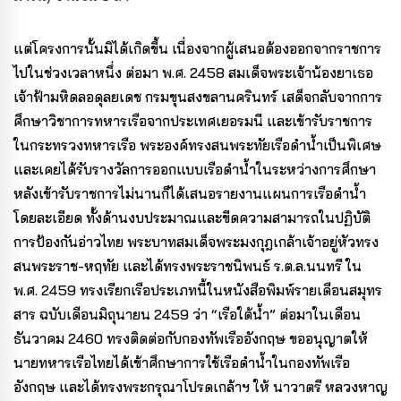
แต่โครงการนั้นมิได้เกิดขึ้น เนื่องจากผู้เสนอต้องออกจากราชการ
ไปในช่วงเวลาหนึ่ง ต่อมา พ.ศ. 2458 สมเด็จพระเจ้าน้องยาเธอ
เจ้าฟ้ามหิดลอดุลยเดช กรมขุนสงขลานครินทร์ เสด็จกลับจากการ
ศึกษาวิชาการทหารเรือจากประเทศเยอรมนี และเข้ารับราชการ
ในกระทรวงทหารเรือ พระองค์ทรงสนพระทัยเรือดำน้ำเป็นพิเศษ
และเคยได้รับรางวัลการออกแบบเรือดำน้ำในระหว่างการศึกษา
หลังเข้ารับราชการไม่นานก็ได้เสนอรายงานแผนการเรือดำน้ำ
โดยละเอียด ทั้งด้านงบประมาณและขีดความสามารถในปฏิบัติ
การป้องกันอ่าวไทย พระบาทสมเด็จพระมงกุฎเกล้าเจ้าอยู่หัวทรง
สนพระราช-หฤทัย และได้ทรงพระราชนิพนธ์ ร.ต.ล.นนทรี ใน
พ.ศ. 2459 ทรงเรียกเรือประเภทนี้ในหนังสือพิมพ์รายเดือนสมุทร
สาร ฉบับเดือนมิถุนายน 2459 ว่า “เรือใต้น้ำ” ต่อมาในเดือน
ธันวาคม 2460 ทรงติดต่อกับกองทัพเรืออังกฤษ ขออนุญาตให้
นายทหารเรือไทยได้เข้าศึกษาการใช้เรือดำน้ำในกองทัพเรือ
อังกฤษ และได้ทรงพระกรุณาโปรดเกล้าฯ ให้ นาวาตรี หลวงหาญ