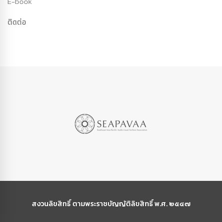
E-book
ติดต่อ
สงวนลิขสิทธิ์ ตามพระราชบัญญัติลิขสิทธิ์ พ.ศ. ๒๕๔๗