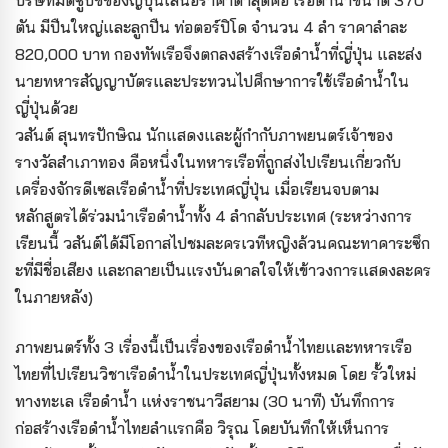
บริษัทมิตซูบิชิของญี่ปุ่นเสนอราคาต่ำสุดคือ เรือดำน้ำขนาด 370
ตัน มีปืนใหญ่และลูกปืน ท่อตอร์ปิโด จำนวน 4 ลำ ราคาลำละ
820,000 บาท กองทัพเรือจึงตกลงสร้างเรือดำน้ำที่ญี่ปุ่น และส่ง
นายทหารสัญญาบัตรและประทวนไปศึกษาการใช้เรือดำน้ำใน
ญี่ปุ่นด้วย
วสันต์ สุนทรปักษิณ นักแสดงและผู้กำกับภาพยนตร์เจ้าของ
รางวัลสำเภาทอง คือหนึ่งในทหารเรือที่ถูกส่งไปเรียนเกี่ยวกับ
เครื่องจักรดีเซลเรือดำน้ำที่ประเทศญี่ปุ่น เมื่อเรียนจบตาม
หลักสูตรได้ร่วมนำเรือดำน้ำทั้ง 4 ลำกลับประเทศ (ระหว่างการ
เรียนนี้ วสันต์ได้มีโอกาสไปชมละครเวทีหญิงล้วนคณะทาคาระซึก
ะที่มีชื่อเสียง และกลายเป็นแรงบันดาลใจให้เข้าวงการแสดงละคร
ในภายหลัง)
ภาพยนตร์ทั้ง 3 เรื่องนี้เป็นเรื่องของเรือดำน้ำไทยและทหารเรือ
ไทยที่ไปเรียนวิชาเรือดำน้ำในประเทศญี่ปุ่นทั้งหมด โดย รั้วใหม่
ทางทะเล เรือดำน้ำ แห่งราชนาวีสยาม (30 นาที) บันทึกการ
ก่อสร้างเรือดำน้ำไทยลำแรกคือ วิรุณ โดยบันทึกให้เห็นการ