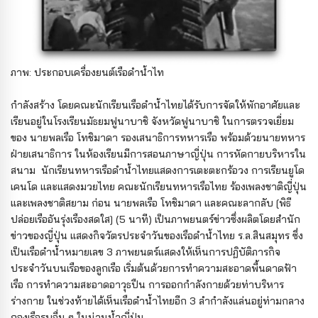
ภาพ: ประกอบเครื่องยนต์เรือดำน้ำไท
กำลังสร้าง โดยคณะนักเรียนเรือดำน้ำไทยได้รับการจัดให้พักอาศัยและ
เรียนอยู่ในโรงเรียนมัธยมฟูนาบาชิ จังหวัดฟูนาบาชิ ในการตรวจเยี่ยม
ของ นายพลเรือ โทชิมาดา รองเสนาธิการทหารเรือ พร้อมด้วยนายทหาร
ฝ่ายเสนาธิการ ในห้องเรียนมีการสอนภาษาญี่ปุ่น การหัดกายบริหารใน
สนาม นักเรียนทหารเรือดำน้ำไทยแสดงการเตะตะกร้อวง การเรียนยูโด
เคนโด และแสดงมวยไทย คณะนักเรียนทหารเรือไทย ร้องเพลงชาติญี่ปุ่น
และเพลงชาติสยาม ก่อน นายพลเรือ โทชิมาดา และคณะลากลับ [พิธี
ปล่อยเรืออันรุ่งเรืองสดใส] (5 นาที) เป็นภาพยนตร์ข่าวซึ่งผลิตโดยสำนัก
ข่าวของญี่ปุ่น แสดงกิจวัตรประจำวันของเรือดำน้ำไทย ร.ล.สินสมุทร ซึ่ง
เป็นเรือดำน้ำหมายเลข 3 ภาพยนตร์แสดงให้เห็นการปฏิบัติภารกิจ
ประจำวันบนเรือของลูกเรือ เริ่มต้นด้วยการทำความสะอาดพื้นดาดฟ้า
เรือ การทำความสะอาดอาวุธปืน การออกกำลังกายด้วยท่าบริหาร
ร่างกาย ในช่วงท้ายได้เห็นเรือดำน้ำไทยอีก 3 ลำกำลังแล่นอยู่ท่ามกลาง
กองเรือรบอื่น ๆ ในน่านน้ำญี่ปุ่น