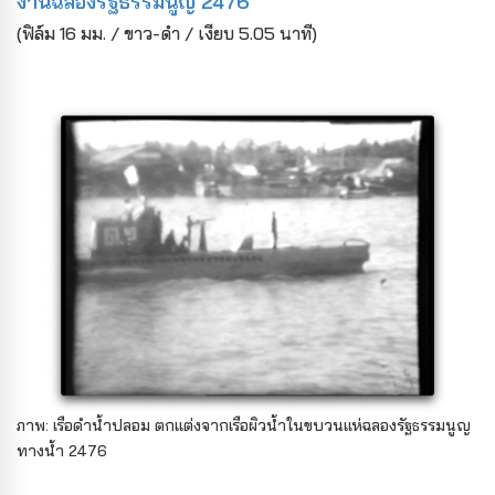
งานฉลองรัฐธรรมนูญ 2476
(ฟิล์ม 16 มม. / ขาว-ดำ / เงียบ 5.05 นาที)
ภาพ: เรือดำน้ำปลอม ตกแต่งจากเรือผิวน้ำในขบวนแห่ฉลองรัฐธรรมนูญ
ทางน้ำ 2476