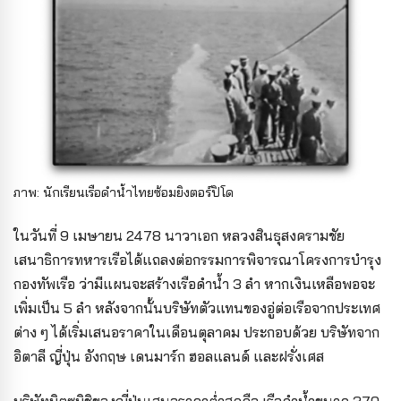
ภาพ: นักเรียนเรือดำน้ำไทยซ้อมยิงตอร์ปิโด
ในวันที่ 9 เมษายน 2478 นาวาเอก หลวงสินธุสงครามชัย
เสนาธิการทหารเรือได้แถลงต่อกรรมการพิจารณาโครงการบำรุง
กองทัพเรือ ว่ามีแผนจะสร้างเรือดำน้ำ 3 ลำ หากเงินเหลือพอจะ
เพิ่มเป็น 5 ลำ หลังจากนั้นบริษัทตัวแทนของอู่ต่อเรือจากประเทศ
ต่าง ๆ ได้เริ่มเสนอราคาในเดือนตุลาคม ประกอบด้วย บริษัทจาก
อิตาลี ญี่ปุ่น อังกฤษ เดนมาร์ก ฮอลแลนด์ และฝรั่งเศส