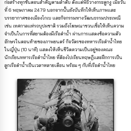
ก่อสร้างทุกขั้นตอนสำคัญตามลำดับ ตั้งแต่พิธีวางกระดูกงู เมื่อวัน
ที่ 6 พฤษภาคม 2479 นอกจากนั้นยังบันทึกให้เห็นภาพและ
บรรยากาศของเมืองโกเบ และกิจกรรมทางวัฒนธรรมประเพณี
เช่น เทศกาลแห่รถบุปผชาติ รวมถึงโฆษณาชวนเชื่อให้เห็นความ
จำเป็นในการที่สยามต้องมีเรือดำน้ำ ผ่านการแสดงข้อความตัว
อักษรในตอนท้ายของภาพยนตร์ กิจวัตรของทหารเรือดำน้ำไทย
ในญี่ปุ่น (10 นาที) แสดงให้เห็นชีวิตความเป็นอยู่ของคณะ
นักเรียนทหารเรือดำน้ำไทย ที่ต้องไปเรียนทฤษฎีและฝึกการเป็น
ลูกเรือดำน้ำเป็นเวลาหลายเดือน พร้อม ๆ กับที่เรือดำน้ำไทย