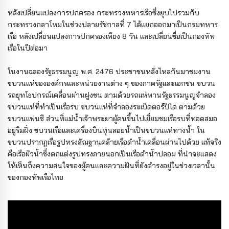
หลังเปลี่ยนแปลงการปกครอง กระทรวงทหารเรือซึ่งยุบไปรวมกับ
กระทรวงกลาโหมในช่วงปลายรัชกาลที่ 7 ได้แยกออกมาเป็นกรมทหาร
เรือ หลังเปลี่ยนแปลงการปกครองเพียง 8 วัน และเปลี่ยนชื่อเป็นกองทัพ
เรือในปีต่อมา
ในงานฉลองรัฐธรรมนูญ พ.ศ. 2476 ประชาชนหลั่งไหลกันมาชมงาน
ขบวนแห่ขององค์กรและหน่วยงานต่าง ๆ ของภาครัฐและเอกชน ขบวน
รถยุทโธปกรณ์เคลื่อนผ่านฝูงชน ตามด้วยรถแห่พานรัฐธรรมนูญจำลอง
ขบวนแห่ที่ทำเป็นเรือรบ ขบวนแห่ที่จำลองระเบิดตอร์ปิโด ตามด้วย
ขบวนแฟนซี ส่วนที่แม่น้ำเจ้าพระยาผู้คนขึ้นไปเยี่ยมชมเรือรบที่ทอดสมอ
อยู่ริมฝั่ง ขบวนเรือและเครื่องบินทุ่นลอยน้ำเป็นขบวนแห่ทางน้ำ ใน
ขบวนปรากฏเรือรูปทรงสัณฐานคล้ายเรือดำน้ำเคลื่อนผ่านไปด้วย แท้จริง
คือเรือผิวน้ำซึ่งตกแต่งรูปทรงภายนอกเป็นเรือดำน้ำปลอม ที่น่าจะแสดง
ให้เห็นถึงความสนใจของผู้คนและความฝันที่ยังดำรงอยู่ในช่วงเวลานั้น
ของกองทัพเรือไทย