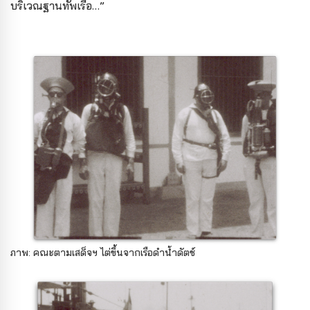
บริเวณฐานทัพเรือ…”
ภาพ: คณะตามเสด็จฯ ไต่ขึ้นจากเรือดำน้ำดัตช์