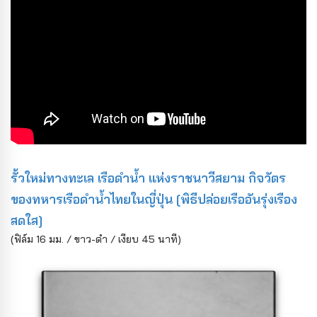
รั้วใหม่ทางทะเล เรือดำน้ำ แห่งราชนาวีสยาม กิจวัตร
ของทหารเรือดำน้ำไทยในญี่ปุ่น [พิธีปล่อยเรืออันรุ่งเรือง
สดใส]
(ฟิล์ม 16 มม. / ขาว-ดำ / เงียบ 45 นาที)