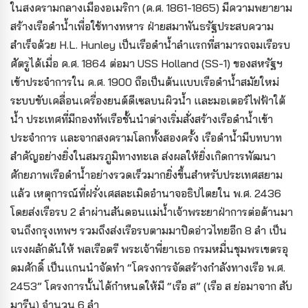
ในสงครามกลางเมืองอเมริกา (ค.ศ. 1861-1865) มีความพยายาม
สร้างเรือดำน้ำเพื่อใช้ทางทหาร ฝ่ายสมาพันธรัฐประสบความ
สำเร็จด้วย H.L. Hunley เป็นเรือดำน้ำลำแรกที่สามารถจมเรือรบ
ศัตรูได้เมื่อ ค.ศ. 1864 ต่อมา USS Holland (SS-1) ของสหรัฐฯ
เข้าประจำการใน ค.ศ. 1900 ถือเป็นต้นแบบเรือดำน้ำสมัยใหม่
ระบบขับเคลื่อนเครื่องยนต์ดีเซลบนผิวน้ำ และมอเตอร์ไฟฟ้าใต้
น้ำ ประเทศที่มีกองทัพเรือชั้นนำต่างเริ่มสั่งสร้างเรือดำน้ำเข้า
ประจำการ และจากสงครามโลกทั้งสองครั้ง เรือดำน้ำมีบทบาท
สำคัญอย่างยิ่งในสมรภูมิทางทะเล ส่งผลให้ยิ่งเกิดการพัฒนา
ศักยภาพเรือดำน้ำอย่างรวดเร็วมากยิ่งขึ้นสำหรับประเทศสยาม
แล้ว เหตุการณ์ที่ฝรั่งเศสละเมิดอำนาจอธิปไตยใน พ.ศ. 2436
โดยส่งเรือรบ 2 ลำผ่านสันดอนแม่น้ำเจ้าพระยาฝ่าการต่อต้านมา
จนถึงกรุงเทพฯ รวมถึงส่งเรือรบตามมาปิดอ่าวไทยอีก 8 ลำ เป็น
แรงผลักดันให้ พลเรือตรี พระเจ้าพี่ยาเธอ กรมหมื่นชุมพรเขตรอุ
ดมศักดิ์ เป็นแกนนำจัดทำ “โครงการจัดสร้างกำลังทางเรือ พ.ศ.
2453” โครงการนั้นได้กำหนดให้มี “เรือ ส” (เรือ ส ย่อมาจาก สับ
มารีน) จำนวน 6 ลำ