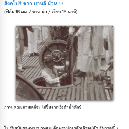
สิงคโปร์ ชวา บาหลี ม้วน 17
(ฟิล์ม 16 มม. / ขาว-ดำ / เงียบ 15 นาที)
ภาพ: คณะตามเสด็จฯ ไต่ขึ้นจากเรือดำน้ำดัตช์
ในรัชสมัยของพระบาทสมเด็จพระปกเกล้าเจ้าอยู่หัว รัชกาลที่ 7