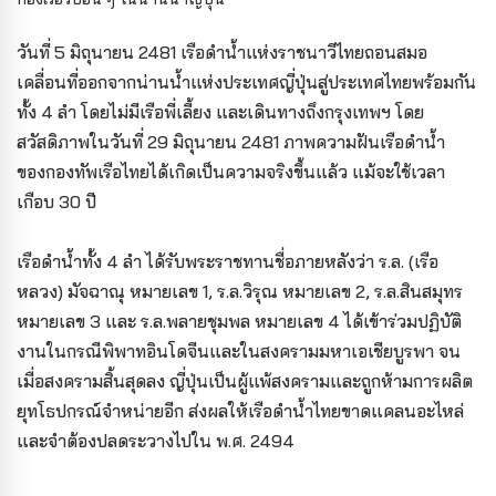
วันที่ 5 มิถุนายน 2481 เรือดำน้ำแห่งราชนาวีไทยถอนสมอ
เคลื่อนที่ออกจากน่านน้ำแห่งประเทศญี่ปุ่นสู่ประเทศไทยพร้อมกัน
ทั้ง 4 ลำ โดยไม่มีเรือพี่เลี้ยง และเดินทางถึงกรุงเทพฯ โดย
สวัสดิภาพในวันที่ 29 มิถุนายน 2481 ภาพความฝันเรือดำน้ำ
ของกองทัพเรือไทยได้เกิดเป็นความจริงขึ้นแล้ว แม้จะใช้เวลา
เกือบ 30 ปี
เรือดำน้ำทั้ง 4 ลำ ได้รับพระราชทานชื่อภายหลังว่า ร.ล. (เรือ
หลวง) มัจฉาณุ หมายเลข 1, ร.ล.วิรุณ หมายเลข 2, ร.ล.สินสมุทร
หมายเลข 3 และ ร.ล.พลายชุมพล หมายเลข 4 ได้เข้าร่วมปฏิบัติ
งานในกรณีพิพาทอินโดจีนและในสงครามมหาเอเชียบูรพา จน
เมื่อสงครามสิ้นสุดลง ญี่ปุ่นเป็นผู้แพ้สงครามและถูกห้ามการผลิต
ยุทโธปกรณ์จำหน่ายอีก ส่งผลให้เรือดำน้ำไทยขาดแคลนอะไหล่
และจำต้องปลดระวางไปใน พ.ศ. 2494