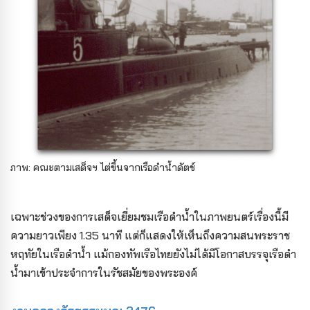
ภาพ: คณะตามเสด็จฯ ไต่ขึ้นจากเรือดำน้ำดัตช์
เฉพาะช่วงของการเสด็จเยี่ยมชมเรือดำน้ำในภาพยนตร์เรื่องนี้มี
ความยาวเพียง 1.35 นาที แต่ก็แสดงให้เห็นถึงความสนพระราช
หฤทัยในเรือดำน้ำ แม้กองทัพเรือไทยยังไม่ได้มีโอกาสบรรจุเรือดำ
น้ำมาเข้าประจำการในรัชสมัยของพระองค์