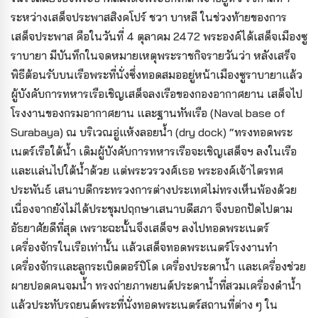
ระหว่างเสด็จประพาสสิงคโปร์ ชวา บาหลี ในช่วงท้ายของการ
เสด็จประพาส คือในวันที่ 4 ตุลาคม 2472 พระองค์ได้เสด็จเมืองซู
ราบายา มีบันทึกในจดหมายเหตุพระราชกิจรายวันว่า หลังเสร็จ
พิธีต้อนรับบนเรือพระที่นั่งซึ่งทอดสมออยู่หน้าเมืองซูราบายาแล้ว
ผู้บังคับการทหารเรือเชิญเสด็จลงเรือของกองอากาศยาน เสด็จไป
โรงงานของกรมอากาศยาน และฐานทัพเรือ (Naval base of
Surabaya) ณ บริเวณอู่แห้งลอยน้ำ (dry dock) “ทรงทอดพระ
เนตร์เรือใต้น้ำ เดิมผู้บังคับการทหารเรือจะเชิญเสด็จฯ ลงในเรือ
และแล่นไปใต้น้ำด้วย แต่พระวรวงศ์เธอ พระองค์เจ้าไตรทศ
ประพันธ์ เสนาบดีกระทรวงการต่างประเทศไม่ทรงเห็นพ้องด้วย
เนื่องจากยังไม่ได้ประชุมปฤกษาเสนาบดีสภา จึงบอกปัดไปตาม
อัธยาศัยดีที่สุด เพราะฉะนั้นจึงเสด็จฯ ลงไปทอดพระเนตร์
เครื่องจักรในเรือเท่านั้น แล้วเสด็จทอดพระเนตร์โรงงานทำ
เครื่องจักรและลูกระเบิดตอร์ปิโด เครื่องประดาน้ำ และเครื่องช่วย
ผายปอดคนจมน้ำ ทรงถ่ายภาพยนต์ประดาน้ำที่สวมเครื่องดำน้ำ
แล้วประทับรถยนต์พระที่นั่งทอดพระเนตร์สถานที่ต่าง ๆ ใน