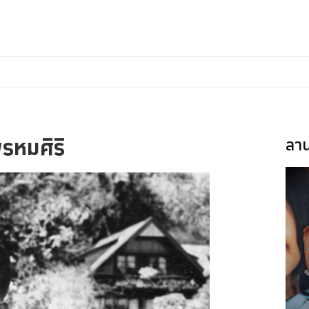
พรหมศิริ
ลาน