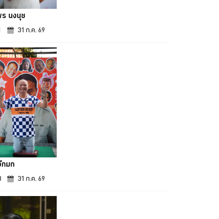
พร นงนุช
1
31 ก.ค. 69
จ๊กมก
3
31 ก.ค. 69