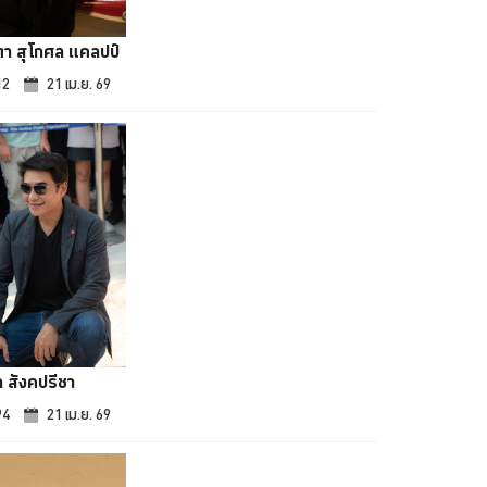
า สุโกศล แคลปป์
12
21 เม.ย. 69
ถ สังคปรีชา
94
21 เม.ย. 69