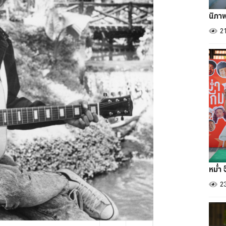
นิภา
2
หม่ำ 
2