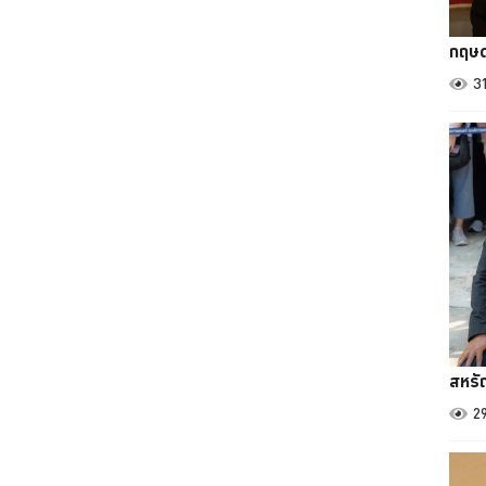
กฤษด
3
สหรั
2