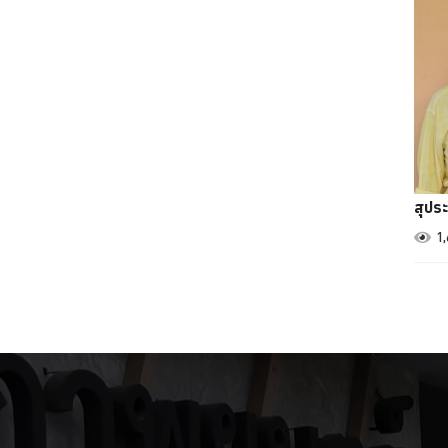
สุประ
1