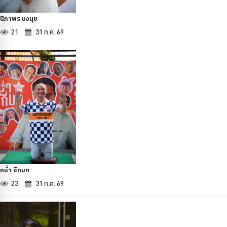
นิภาพร นงนุช
21
31 ก.ค. 69
หม่ำ จ๊กมก
23
31 ก.ค. 69