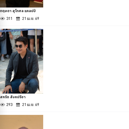
กฤษดา สุโกศล แคลปป์
311
21 เม.ย. 69
สหรัถ สังคปรีชา
293
21 เม.ย. 69