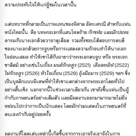
ความประทับใจให้แก่ผู้ชมในเวลานั้น
แต่บทบาทที่กลายเป็นภาพแทนของพิศาล อัครเศรณี สำหรับแฟน
หนังไทยนั้น คือ บทพระเอกที่แสนโหดร้าย กักขฬะ และมักปะทะ
คารมกับนางเอกด้วยวาจาดุเดือด รวมทั้งชอบโต้ตอบการตบตี
ของนางเอกด้วยการจูบหรือการแสดงความรักจนทำให้นางเอก
ใจอ่อนเสมอ ทำให้เขาได้รับฉายาว่าพระเอกตบจูบ หรือ พระเอก
ซาดิสม์ อย่างเช่นในเรื่อง
มนต์รักอสูร
(2521)
เลือดทมิฬ
(2522)
ไฟรักอสูร
(2526)
หัวใจเถื่อน
(2528)
อุ้งมือมาร
(2529) ฯลฯ ซึ่ง
เป็นบุคลิกแบบพิเศษที่ทำให้เขาแตกต่างจากพระเอกโดยทั่วไป
อย่างสิ้นเชิง นอกจากนี้ในช่วงเวลาเดียวกัน เขายังขึ้นแท่นเป็นผู้
กำกับภาพยนตร์อย่างเต็มตัว และมีผลงานออกมามากมายไม่ยิ่ง
หย่อนไปกว่าการเป็นนักแสดง โดยมักร่วมแสดงในภาพยนตร์ที่
ตนเองกำกับอยู่บ่อยครั้ง
ผลงานที่โดดเด่นเหล่านี้เกิดขึ้นจากการเอาจริงเอาจังในการ