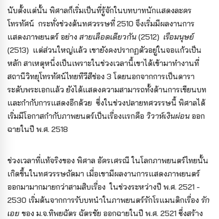
นับตั้งแต่นั้น พิศาลก็เริ่มเป็นที่รู้จักในบทบาทนักแสดงละคร
โทรทัศน์ กระทั่งช่วงต้นทศวรรษที่ 2510 จึงเริ่มมีผลงานการ
แสดงภาพยนตร์ อย่าง
สายเลือดเดียวกัน
(2512)
เรือมนุษย์
(2513) แต่ส่วนใหญ่แล้ว เขายังคงปรากฏตัวอยู่ในจอแก้วเป็น
หลัก สาเหตุหนึ่งเป็นเพราะในช่วงเวลานี้เขาได้เข้ามาทำงานที่
สถานีวิทยุโทรทัศน์ไทยทีวีสีช่อง 3 โดยนอกจากการเป็นดารา
ระดับพระเอกแล้ว ยังได้แสดงความสามารถทั้งด้านการเขียนบท
และกำกับการแสดงอีกด้วย ซึ่งในช่วงปลายทศวรรษนี้ พิศาลได้
เริ่มมีโอกาสกำกับภาพยนตร์เป็นเรื่องแรกคือ
วิวาห์เงินผ่อน
ออก
ฉายในปี พ.ศ. 2518
ช่วงเวลาที่แท้จริงของ พิศาล อัครเศรณี ในโลกภาพยนตร์ไทยนั้น
เกิดขึ้นในทศวรรษถัดมา เมื่อเขามีผลงานการแสดงภาพยนตร์
ออกมามากมายกว่าสามสิบเรื่อง ในช่วงระหว่างปี พ.ศ. 2521 -
2530 เริ่มต้นจากการรับบทนำในภาพยนตร์รักโรแมนติกเรื่อง
รัก
เอย
ของ ม.จ.ทิพยฉัตร ฉัตรชัย ออกฉายในปี พ.ศ. 2521 ซึ่งสร้าง