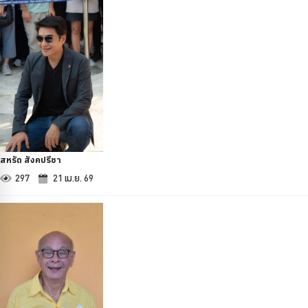
สหรัถ สังคปรีชา
297
21 เม.ย. 69