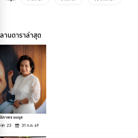
ลานดาราล่าสุด
นิภาพร นงนุช
23
31 ก.ค. 69