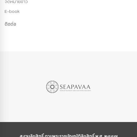
จดหมายข่าว
E-book
ติดต่อ
สงวนลิขสิทธิ์ ตามพระราชบัญญัติลิขสิทธิ์ พ.ศ. ๒๕๔๗