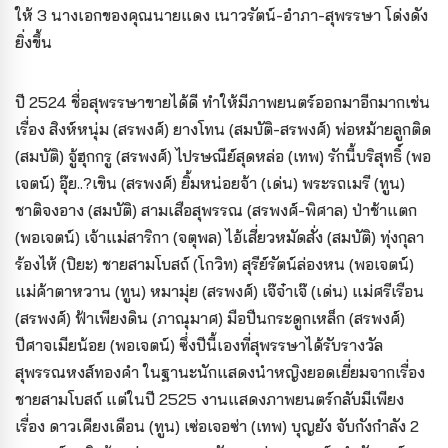
ให้ 3 นางเอกของคุณนายแดง เนาวรัตน์-อำภา-สุพรรษา โด่งดัง
ยิ่งขึ้น
ปี 2524 ชื่อสุพรรษาขายได้ดี ทำให้มีภาพยนตร์ออกมาอีกมากเช่น
เรื่อง สิงห์หนุ่ม (สรพงศ์) ยางโทน (สมบัติ-สรพงศ์) พ่อหม้ายลูกติด
(สมบัติ) จู้ฮุกกรู (สรพงศ์) ไปรษณีย์สุดหล่อ (เทพ) รักนี้บริสุทธิ์ (พอ
เจตน์) อุ๊ย..?เขิน (สรพงศ์) ยิ้มหน่อยจ้า (เด่น) พระรถเมรี (ทูน)
ชาติจงอาง (สมบัติ) สามเสือสุพรรณ (สรพงศ์-พิศาล) ป่าช้าแตก
(พอเจตน์) เจ้าแม่สาริกา (จตุพล) ไอ้เสี่ยวหมัดสั่ง (สมบัติ) ทุ่งกุลา
ร้องไห้ (ปิยะ) ชายสามโบสถ์ (โกวิท) สุรีย์รัตน์ล่องหน (พอเจตน์)
แม่ค้าตาหวาน (ทูน) หมามุ่ย (สรพงศ์) เจ๊จ๋าเจ๊ (เด่น) แม่ศรีเรือน
(สรพงศ์) ฟ้าเพียงดิน (ภาณุมาศ) มือปืนกระดูกเหล็ก (สรพงศ์)
ปีศาจเมียน้อย (พอเจตน์) ซึ่งปีนี้เองที่สุพรรษาได้รับรางวัล
สุพรรณหงส์ทองคำ ในฐานะนักแสดงนำหญิงยอดเยี่ยมจากเรื่อง
ชายสามโบสถ์ แต่ในปี 2525 งานแสดงภาพยนตร์กลับมีเพียง
เรื่อง ดาวเคียงเดือน (ทูน) เซ่อเจอซ่า (เทพ) บุญยัง จับกังกำลัง 2