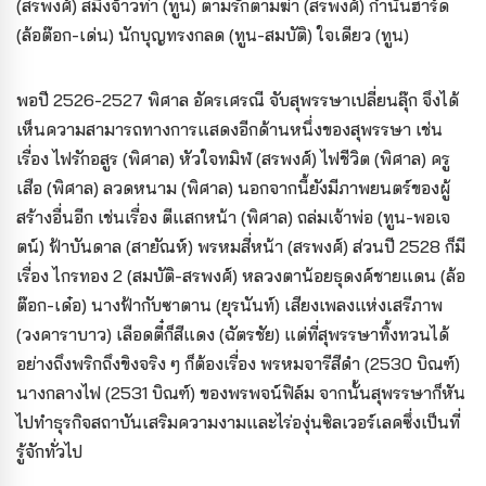
(สรพงศ์) สมิงจ้าวท่า (ทูน) ตามรักตามฆ่า (สรพงศ์) กำนันฮาร์ด
(ล้อต๊อก-เด่น) นักบุญทรงกลด (ทูน-สมบัติ) ใจเดียว (ทูน)
พอปี 2526-2527 พิศาล อัครเศรณี จับสุพรรษาเปลี่ยนลุ๊ก จึงได้
เห็นความสามารถทางการแสดงอีกด้านหนึ่งของสุพรรษา เช่น
เรื่อง ไฟรักอสูร (พิศาล) หัวใจทมิฬ (สรพงศ์) ไฟชีวิต (พิศาล) ครู
เสือ (พิศาล) ลวดหนาม (พิศาล) นอกจากนี้ยังมีภาพยนตร์ของผู้
สร้างอื่นอีก เช่นเรื่อง ตีแสกหน้า (พิศาล) ถล่มเจ้าพ่อ (ทูน-พอเจ
ตน์) ฟ้าบันดาล (สายัณห์) พรหมสี่หน้า (สรพงศ์) ส่วนปี 2528 ก็มี
เรื่อง ไกรทอง 2 (สมบัติ-สรพงศ์) หลวงตาน้อยธุดงค์ชายแดน (ล้อ
ต๊อก-เด๋อ) นางฟ้ากับซาตาน (ยุรนันท์) เสียงเพลงแห่งเสรีภาพ
(วงคาราบาว) เลือดตี๋ก็สีแดง (ฉัตรชัย) แต่ที่สุพรรษาทิ้งทวนได้
อย่างถึงพริกถึงขิงจริง ๆ ก็ต้องเรื่อง พรหมจารีสีดำ (2530 บิณฑ์)
นางกลางไฟ (2531 บิณฑ์) ของพรพจน์ฟิล์ม จากนั้นสุพรรษาก็หัน
ไปทำธุรกิจสถาบันเสริมความงามและไร่องุ่นซิลเวอร์เลคซึ่งเป็นที่
รู้จักทั่วไป