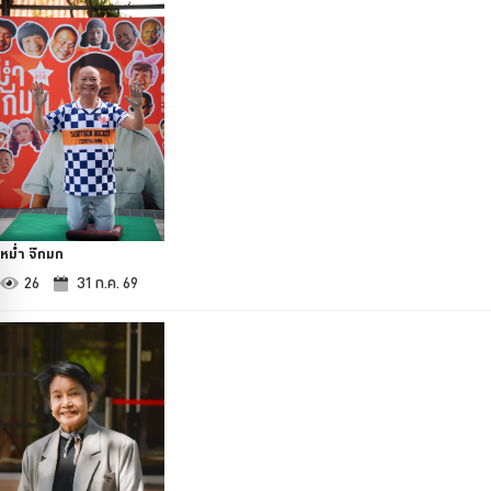
หม่ำ จ๊กมก
26
31 ก.ค. 69