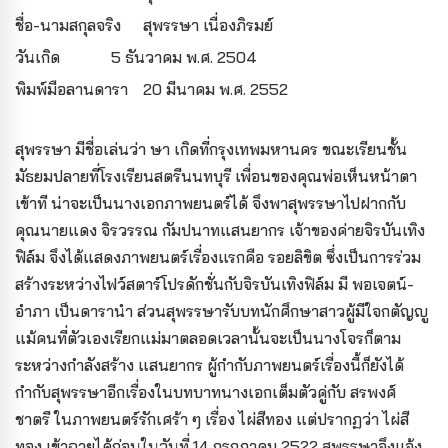
ชื่อ-นามสกุลจริง
สุพรรษา เนื่องภิรมย์
วันเกิด
5 ธันวาคม พ.ศ. 2504
พิมพ์มือลานดารา
20 มีนาคม พ.ศ. 2552
สุพรรษา มีชื่อเล่นว่า ษา เกิดที่กรุงเทพมหานคร ขณะเรียนชั้น
มัธยมปลายที่โรงเรียนสตรีนนทบุรี เพื่อนของคุณพ่อเห็นหน้าตา
เข้าที น่าจะเป็นนางเอกภาพยนตร์ได้ จึงพาสุพรรษาไปฝากกับ
คุณนายแดง จิรวรรณ กัมปนาทแสนยากร เจ้าของค่ายจิรบันเทิง
ฟิล์ม จึงได้แสดงภาพยนตร์เรื่องแรกคือ รอยลิขิต ซึ่งเป็นการร่วม
สร้างระหว่างไฟว์สตาร์โปรดักชั่นกับจิรบันเทิงฟิล์ม มี พอเจตน์-
อำภา เป็นดารานำ ส่วนสุพรรษารับบทนักศึกษาสาวผู้มีใจกตัญญู
แม้คนที่ตัวเองเรียกแม่มาตลอดเวลานั้นจะเป็นนางโจรก็ตาม
ระหว่างกำลังสร้าง แสนยากร ผู้กำกับภาพยนตร์เรื่องนี้ก็ยังได้
กำกับสุพรรษาอีกเรื่องในบทบาทนางเอกเต็มตัวคู่กับ สรพงศ์
ชาตรี ในภาพยนตร์รักเศร้า ๆ เรื่อง ไผ่สีทอง แต่ปรากฏว่า ไผ่สี
ทอง เข้าฉายได้ก่อนในวันที่ 14 กรกฎาคม 2522 สุพรรษาจึงแจ้ง