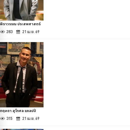
พิราวรรณ ประสพศาสตร์
283
21 เม.ย. 69
กฤษดา สุโกศล แคลปป์
315
21 เม.ย. 69