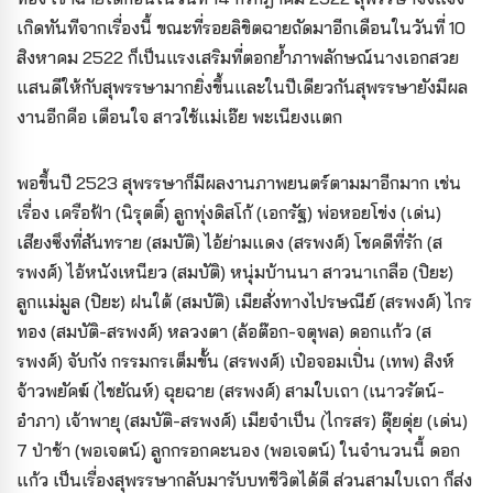
เกิดทันทีจากเรื่องนี้ ขณะที่รอยลิขิตฉายถัดมาอีกเดือนในวันที่ 10
สิงหาคม 2522 ก็เป็นแรงเสริมที่ตอกย้ำภาพลักษณ์นางเอกสวย
แสนดีให้กับสุพรรษามากยิ่งขึ้นและในปีเดียวกันสุพรรษายังมีผล
งานอีกคือ เตือนใจ สาวใช้แม่เอ๊ย พะเนียงแตก
พอขึ้นปี 2523 สุพรรษาก็มีผลงานภาพยนตร์ตามมาอีกมาก เช่น
เรื่อง เครือฟ้า (นิรุตติ์) ลูกทุ่งดิสโก้ (เอกรัฐ) พ่อหอยโข่ง (เด่น)
เสียงซึงที่สันทราย (สมบัติ) ไอ้ย่ามแดง (สรพงศ์) โชคดีที่รัก (ส
รพงศ์) ไอ้หนังเหนียว (สมบัติ) หนุ่มบ้านนา สาวนาเกลือ (ปิยะ)
ลูกแม่มูล (ปิยะ) ฝนใต้ (สมบัติ) เมียสั่งทางไปรษณีย์ (สรพงศ์) ไกร
ทอง (สมบัติ-สรพงศ์) หลวงตา (ล้อต๊อก-จตุพล) ดอกแก้ว (ส
รพงศ์) จับกัง กรรมกรเต็มขั้น (สรพงศ์) เป๋อจอมเปิ่น (เทพ) สิงห์
จ้าวพยัคฆ์ (ไชยัณห์) ฉุยฉาย (สรพงศ์) สามใบเถา (เนาวรัตน์-
อำภา) เจ้าพายุ (สมบัติ-สรพงศ์) เมียจำเป็น (ไกรสร) ดุ๊ยดุ่ย (เด่น)
7 ป่าช้า (พอเจตน์) ลูกกรอกคะนอง (พอเจตน์) ในจำนวนนี้ ดอก
แก้ว เป็นเรื่องสุพรรษากลับมารับบทชีวิตได้ดี ส่วนสามใบเถา ก็ส่ง