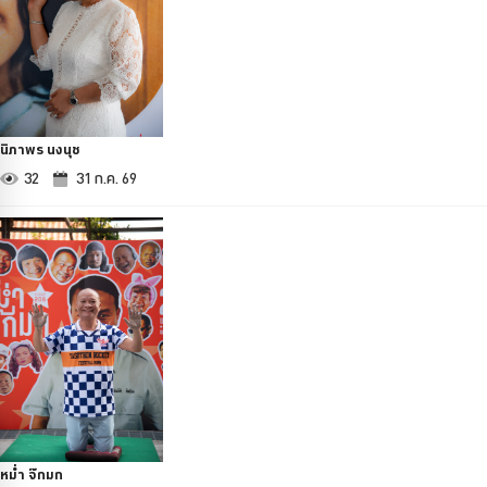
นิภาพร นงนุช
32
31 ก.ค. 69
หม่ำ จ๊กมก