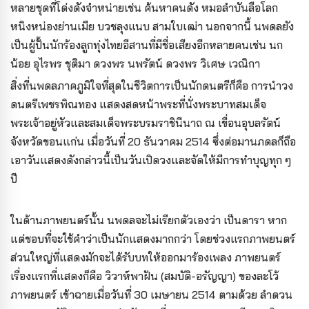
หลายชุดที่โด่งดังจำหน่ายเช่น ค้นหาคนดัง หมอลำบันลือโลก
หนิงหน่องย่านเมีย บวชลุงแนบ สามใบเฒ่า นอกจากนี้ นพดลยัง
เป็นผู้ปั้นนักร้องลูกทุ่งไทยอีสานที่มีชื่อเสียงอีกหลายคนเช่น นก
น้อย อุไรพร ชุติมา ดวงพร นพรัตน์ ดวงพร วิเศษ เวณิกา
สิ่งที่นพดลภาคภูมิใจที่สุดในชีวิตการเป็นนักดนตรีก็คือ การนำวง
ดนตรีเพชรพิณทอง แสดงสดหน้าพระที่นั่งพระบาทสมเด็จ
พระเจ้าอยู่หัวและสมเด็จพระบรมราชินีนาถ ณ เขื่อนอุบลรัตน์
จังหวัดขอนแก่น เมื่อวันที่ 20 ธันวาคม 2514 ซึ่งต่อมานภดลก็ถือ
เอาวันแสดงดังกล่าวนี้เป็นวันเปิดวงและจัดให้มีการทำบุญทุก ๆ
ปี
ในด้านภาพยนตร์นั้น นพดลจะไม่เรียกตัวเองว่า เป็นดารา หาก
แต่ชอบที่จะใช้คำว่าเป็นนักแสดงมากกว่า โดยช่วงแรกภาพยนตร์
ส่วนใหญ่ที่แสดงมักจะได้รับบทให้ออกมาร้องเพลง ภาพยนตร์
เรื่องแรกที่แสดงก็คือ วิวาห์พาฝัน (สมบัติ-อรัญญา) ของละโว้
ภาพยนตร์ เข้าฉายเมื่อวันที่ 30 เมษายน 2514 ตามด้วย ลำดวน