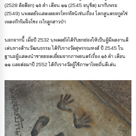
(2528 ล้อต๊อก) ๑๕ ค่ำ เดือน ๑๑ (2545 อนุชิต) มากับพระ
(2549) นพดลยังแสดงละครโทรทัศน์เช่นเรื่อง โคกคูนตระกูลไข่
เพลงรักริมฝั่งโขง เรไรลูกสาวป่า
นอกจากนี้ เมื่อปี 2532 นพดลยังได้รับยกย่องให้เป็นผู้มีผลงานดี
เด่นทางด้านวัฒนธรรม ได้รับรางวัลสุพรรณหงส์ ปี 2545 ใน
ฐานะผู้แสดงนำชายยอดเยี่ยมจากภาพยนตร์เรื่อง ๑๕ ค่ำ เดือน
๑๑ และต่อมาปี 2552 ได้รับรางวัลผู้ใช้ภาษาไทยถิ่นดีเด่น