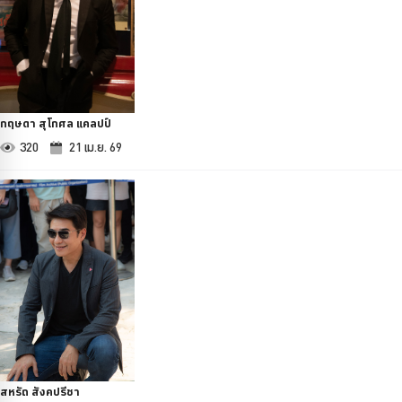
กฤษดา สุโกศล แคลปป์
320
21 เม.ย. 69
สหรัถ สังคปรีชา