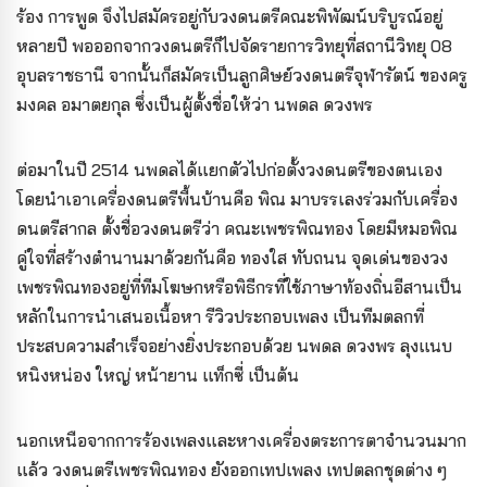
ร้อง การพูด จึงไปสมัครอยู่กับวงดนตรีคณะพิพัฒน์บริบูรณ์อยู่
หลายปี พอออกจากวงดนตรีก็ไปจัดรายการวิทยุที่สถานีวิทยุ 08
อุบลราชธานี จากนั้นก็สมัครเป็นลูกศิษย์วงดนตรีจุฬารัตน์ ของครู
มงคล อมาตยกุล ซึ่งเป็นผู้ตั้งชื่อให้ว่า นพดล ดวงพร
ต่อมาในปี 2514 นพดลได้แยกตัวไปก่อตั้งวงดนตรีของตนเอง
โดยนำเอาเครื่องดนตรีพื้นบ้านคือ พิณ มาบรรเลงร่วมกับเครื่อง
ดนตรีสากล ตั้งชื่อวงดนตรีว่า คณะเพชรพิณทอง โดยมีหมอพิณ
คู่ใจที่สร้างตำนานมาด้วยกันคือ ทองใส ทับถนน จุดเด่นของวง
เพชรพิณทองอยู่ที่ทีมโฆษกหรือพิธีกรที่ใช้ภาษาท้องถิ่นอีสานเป็น
หลักในการนำเสนอเนื้อหา รีวิวประกอบเพลง เป็นทีมตลกที่
ประสบความสำเร็จอย่างยิ่งประกอบด้วย นพดล ดวงพร ลุงแนบ
หนิงหน่อง ใหญ่ หน้ายาน แท็กซี่ เป็นต้น
นอกเหนือจากการร้องเพลงและหางเครื่องตระการตาจำนวนมาก
แล้ว วงดนตรีเพชรพิณทอง ยังออกเทปเพลง เทปตลกชุดต่าง ๆ