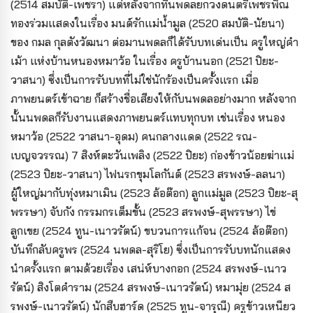
(2514 สมบัติ-เพชรา) แต่หลังจากที่นพดลยกวงดนตรีเพชรพิณ
ทองร่วมแสดงในเรื่อง มนต์รักแม่น้ำมูล (2520 สมบัติ-นัยนา)
ของ กมล กุลตังวัฒนา ต่อมานพดลก็ได้รับบทเด่นเป็น ครูใหญ่คำ
เม้า แห่งบ้านหนองหมาว้อ ในเรื่อง ครูบ้านนอก (2521 ปิยะ-
วาสนา) ซึ่งเป็นการรับบทที่ไม่ใช่นักร้องเป็นครั้งแรก เมื่อ
ภาพยนตร์เข้าฉาย ก็สร้างชื่อเสียงให้กับนพดลอย่างมาก หลังจาก
นั้นนพดลก็รับงานแสดงภาพยนตร์แทบทุกบท เช่นเรื่อง หนอง
หมาว้อ (2522 วาสนา-อุดม) คนกลางแดด (2522 รณ-
เบญจวรรณ) 7 สิงห์ตะวันเพลิง (2522 ปิยะ) ก่องข้าวน้อยฆ่าแม่
(2523 ปิยะ-วาสนา) ไฟนรกขุมโลกันต์ (2523 สรพงษ์-ลลนา)
ผู้ใหญ่มากับทุ่งหมาเมิน (2523 ล้อต๊อก) ลูกแม่มูล (2523 ปิยะ-สุ
พรรษา) จับกัง กรรมกรเต็มขั้น (2523 สรพงษ์-สุพรรษา) ไข่
ลูกเขย (2524 ทูน-เนาวรัตน์) ขบวนการแก้จน (2524 ล้อต๊อก)
บันทึกลับครูพร (2524 นพดล-สุริโย) ซึ่งเป็นการรับบทนักแสดง
นำครั้งแรก ตามด้วยเรื่อง เสน่ห์บางกอก (2524 สรพงษ์-เนาว
รัตน์) สิงโตคำราม (2524 สรพงษ์-เนาวรัตน์) หมามุ่ย (2524 ส
รพงษ์-เนาวรัตน์) นักสืบฮาร์ด (2525 ทูน-จารุณี) ครูข้าวเหนียว