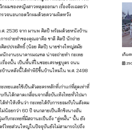
ว้าวิกผมของหญิงสาวหลุดออกมา เรื่องจึงเฉลยว่า
ตำรวจนอนกอดวิกผมด้วยความผิดหวัง
 พ.ศ. 2536 จาก มานพ ศิลปี พร้อมด้วยหนังบ้าน
การถ่ายทำของคุณอาคือ ชาลี ศิลปี นักถ่าย
ิลปประสิทธิ์ (น้อย ศิลปี) นายช่างใหญ่สมัย
เก็บศ
็นพนักงานธนาคารมณฑล น่าจะถ่ายทำ กะเทย
นเรื่องนั้น เป็นพื้นที่ในซอยเศรษฐบุตร ถนน
25
และบ้านหลังนี้ได้ทำพิธีขึ้นบ้านใหม่ใน พ.ศ. 2498
ทยและใช้เป็นตัวละครหลักที่เก่าแก่ที่สุดเท่าที่
กันได้กลาดเกลื่อนจากสื่อบันเทิงไทยทั่วไปมา
้ได้ทำให้เห็นว่า กะเทยได้รับการยอมรับในสังคม
ไม่น้อยกว่า 60 ปี จนกลายเป็นศึกชิงนางอัน
กับกะเทยที่มีสถานะเป็นถึง “คู่หมั้น” นั้น ยัง
ตร์ไทยส่วนใหญ่ในปัจจุบันยังไม่สามารถไปถึง