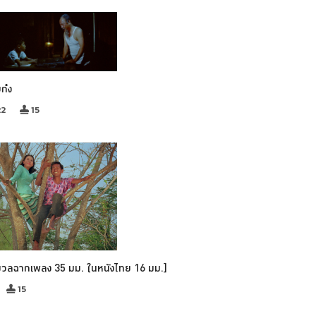
บก๋ง
22
15
มวลฉากเพลง 35 มม. ในหนังไทย 16 มม.]
15