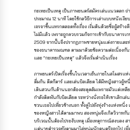
กะเทยเป็นเหตุ เป็นภาพยนตร์สมัครเล่นแนวตลก ถ่า
ประมาณ 12 นาที โดยใช้กลวิธีการเล่าแบบหนังเงี
เจรจาขึ้นแทรกตลอดทั้งเรื่อง เริ่มต้นด้วยชื่อผู้ส
ไม่มีแล้ว เพราะถูกควบรวมกิจการเข้ากับธนาคารเกษต
2509 จากนั้นจึงปรากฏภาพชายหนุ่มแต่งกายและทำ
ของธนาคารมณฑล ตามมาด้วยข้อความต่อเนื่องกันว่
และ “กะเทยเป็นเหตุ” แล้วจึงเริ่มดำเนินเรื่อง
ภาพยนตร์เปิดเรื่องขึ้นในเวลาเย็นภายในสโมสรแห่งหน
ดื่มกิน ดีดกีตาร์ และเล่นบิลเลียด ได้มีหญิงสาวผู
เดินสวนกันด้านนอกต้องสะดุดล้มเพราะมัวแต่เหลียว
กำลังติดพันกับบิลเลียด ระหว่างนั่งรอให้เขาเลิกเล
ชวนเธอไปเที่ยวข้างนอก ทั้งคู่ไปยังทุ่งร้างแห่งหนึ่ง 
ของหญิงสาวได้ตามมาพบ สองหนุ่มจึงเกิดวิวาทกันอุ
บริเวณนั้นต้องไประงับเหตุ เมื่อเหตุการณ์สงบลง ส
แต่นายตำรวจยังตามมาไล่หนุ่มนักดนตรีออกไป เพื่