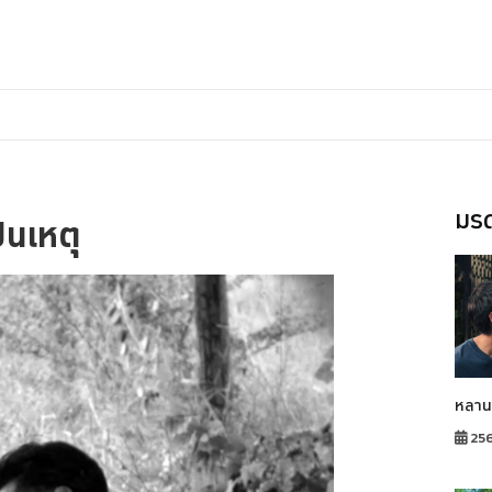
มรด
็นเหตุ
หลาน
25