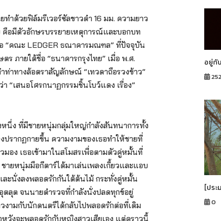
ยทำด้วยฟิล์มรีเวอร์ซัลขาวดำ 16 มม. ความยาว
ยบ คือมีตัวอักษรบรรยายเหตุการณ์และบอกบท
ร้างคือ “คณะ LEDGER ธณาคารมณฑล” ที่ปัจจุบัน
ร ภายใต้ชื่อ “ธนาคารกรุงไทย” เมื่อ พ.ศ.
อยู่กั
ท่าทางล้อตราสัญลักษณ์ “เทวดาถือรวงข้าว”
25
า “เสนอโศรกนาฏกรรมชิ้นโบว์แดง เรื่อง”
ึ่ง ที่มีชายหนุ่มกลุ่มใหญ่กำลังสันทนาการทั้ง
้หนึ่งปรากฏกายขึ้น ความงามของเธอทำให้ชายที่
มอง เธอเข้ามาในสโมสรเพื่อตามตัวคู่หมั้นที่
่น ชายหนุ่มมือกีตาร์ได้มาเล่นเพลงเกี้ยวและแอบ
และนั่งลงพลอดรักกันใต้ต้นไม้ กระทั่งคู่หมั้น
[ประ
ตลุต จนนายตำรวจที่กำลังนั่งปลดทุกข์อยู่
0
าวงามกับนักดนตรีได้กลับไปพลอดรักต่อที่เดิม
อหวังจะพลอดรักกับหญิงสาวเสียเอง แต่คราวนี้