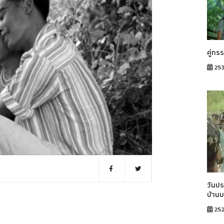
คู่กร
253
วันปร
บ้าน
25