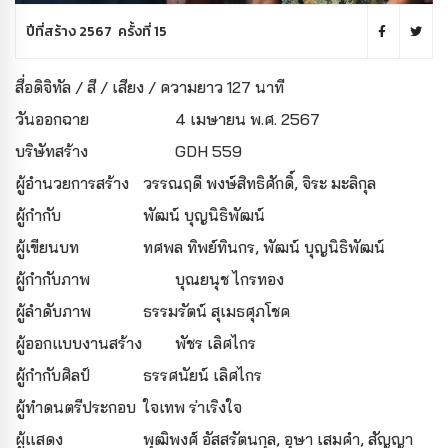
ปีที่สร้าง 2567 ครั้งที่ 15
สื่อดิจิทัล / สี / เสียง / ความยาว 127 นาที
วันออกฉาย
4 เมษายน พ.ศ. 2567
บริษัทสร้าง
GDH 559
ผู้อํานวยการสร้าง
วรรณฤดี พงษ์สิทธิศักดิ์, จิระ มะลิกุล
ผู้กํากับ
พัฒน์ บุญนิธิพัฒน์
ผู้เขียนบท
ทศพล ทิพย์ทินกร, พัฒน์ บุญนิธิพัฒน์
ผู้กํากับภาพ
บุณยนุช ไกรทอง
ผู้ลำดับภาพ
ธรรมรัตน์ สุเมธศุภโชค
ผู้ออกแบบงานสร้าง
พัชร เลิศไกร
ผู้กำกับศิลป์
ธรรศนัยน์ เลิศไกร
ผู้ทำดนตรีประกอบ
ใจเทพ ร่าเริงใจ
ผู้แสดง
พุฒิพงศ์ อัสสรัตนกุล, อุษา เสมคำ, สัญญา