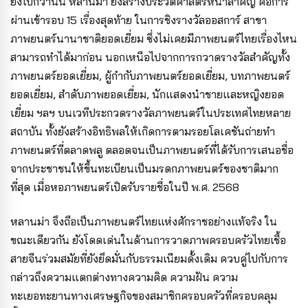
ยิ่งไปกว่านั้น หลานม่า ยังสร้างประวัติศาสตร์หน้าสำคัญ คือการ
ผ่านเข้ารอบ 15 เรื่องสุดท้าย ในการชิงรางวัลออสการ์ สาขา
ภาพยนตร์นานาชาติยอดเยี่ยม ซึ่งไม่เคยมีภาพยนตร์ไทยเรื่องไหน
สามารถทำได้มาก่อน นอกเหนือไปจากการกวาดรางวัลสำคัญทั้ง
ภาพยนตร์ยอดเยี่ยม, ผู้กำกับภาพยนตร์ยอดเยี่ยม, บทภาพยนตร์
ยอดเยี่ยม, สำดับภาพยอดเยี่ยม, นักแสดงนำชายและหญิงยอด
เยี่ยม ฯลฯ บนเวทีประกวดรางวัลภาพยนตร์ในประเทศไทยหลาย
สถาบัน ทั้งยังสร้างอิทธิพลให้เกิดการตามรอยโลเคชันถ่ายทำ
ภาพยนตร์ที่ตลาดพลู ตลอดจนเป็นภาพยนตร์ที่ได้รับการเสนอชื่อ
จากประชาชนให้ขึ้นทะเบียนเป็นมรดกภาพยนตร์ของชาติมาก
ที่สุด เมื่อหอภาพยนตร์เปิดรับรายชื่อในปี พ.ศ. 2568
หลานม่า จึงถือเป็นภาพยนตร์ไทยแห่งศักราชอย่างแท้จริง ใน
ขณะเดียวกัน ยังโดดเด่นในด้านการวาดภาพครอบครัวไทยเชื้อ
สายจีนร่วมสมัยที่ยังยึดมั่นกับธรรมเนียมดั้งเดิม ควบคู่ไปกับการ
กล่าวถึงความแตกต่างทางความคิด ความฝัน ความ
ทะเยอทะยานทางเศรษฐกิจของสมาชิกครอบครัวที่ครอบคลุม