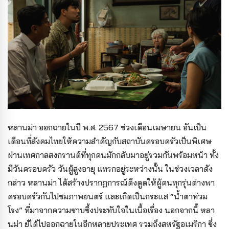
หลานม่า ออกฉายในปี พ.ศ. 2567 ช่วงเดือนเมษายน อันเป็น
เดือนที่สังคมไทยให้ความสำคัญกับสถาบันครอบครัวเป็นพิเศษ
ผ่านเทศกาลสงกรานต์ที่ทุกคนมักกลับมาอยู่รวมกันพร้อมหน้า ทั้ง
มีวันครอบครัว วันผู้สูงอายุ แทรกอยู่ระหว่างนั้น ในช่วงเวลาดัง
กล่าว หลานม่า ได้สร้างปรากฏการณ์ดึงดูดให้ผู้คนทุกรุ่นต่างพา
ครอบครัวกันไปชมภาพยนตร์ และเกิดเป็นกระแส “น้ำตาท่วม
โรง” ที่มาจากความซาบซึ้งประทับใจในเนื้อเรื่อง นอกจากนี้ หลา
นม่า ยัได้ไปออกฉายในอีกหลายประเทศ รวมถึงสหรัฐอเมริกา ซึ่ง