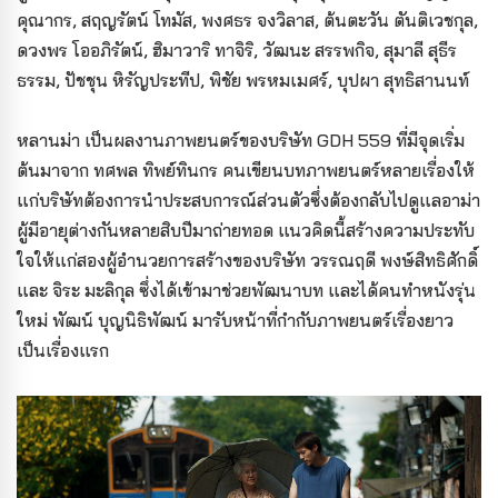
คุณากร, สฤญรัตน์ โทมัส, พงศธร จงวิลาส, ต้นตะวัน ตันติเวชกุล,
ดวงพร โออภิรัตน์, ฮิมาวาริ ทาจิริ, วัฒนะ สรรพกิจ, สุมาลี สุธีร
ธรรม, ปัชชุน หิรัญประทีป, พิชัย พรหมเมศร์, บุปผา สุทธิสานนท์
หลานม่า เป็นผลงานภาพยนตร์ของบริษัท GDH 559 ที่มีจุดเริ่ม
ต้นมาจาก ทศพล ทิพย์ทินกร คนเขียนบทภาพยนตร์หลายเรื่องให้
แก่บริษัทต้องการนำประสบการณ์ส่วนตัวซึ่งต้องกลับไปดูแลอาม่า
ผู้มีอายุต่างกันหลายสิบปีมาถ่ายทอด แนวคิดนี้สร้างความประทับ
ใจให้แก่สองผู้อำนวยการสร้างของบริษัท วรรณฤดี พงษ์สิทธิศักดิ์
และ จิระ มะลิกุล ซึ่งได้เข้ามาช่วยพัฒนาบท และได้คนทำหนังรุ่น
ใหม่ พัฒน์ บุญนิธิพัฒน์ มารับหน้าที่กำกับภาพยนตร์เรื่องยาว
เป็นเรื่องแรก