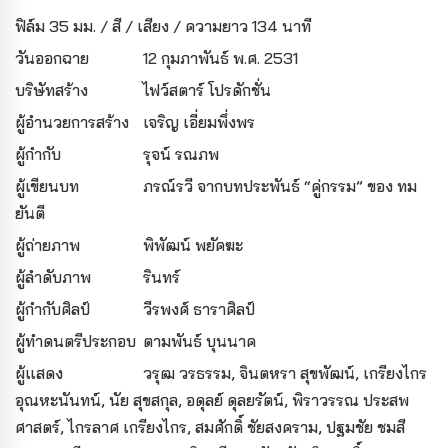
ฟิล์ม 35 มม. / สี / เสียง / ความยาว 134 นาที
วันออกฉาย
12 กุมภาพันธ์ พ.ศ. 2531
บริษัทสร้าง
ไฟว์สตาร์ โปรดักชั่น
ผู้อํานวยการสร้าง
เจริญ เอี่ยมพึ่งพร
ผู้กํากับ
รุจน์ รณภพ
ผู้เขียนบท
ภรณ์รวี จากบทประพันธ์ “คู่กรรม” ของ ทม
ยันตี
ผู้ถ่ายภาพ
พิพัฒน์ พยัคฆะ
ผู้ลำดับภาพ
รินทร์
ผู้กำกับศิลป์
วีรพงศ์ ธาราศิลป์
ผู้ทำดนตรีประกอบ
ตามพันธ์ บุนนาค
ผู้แสดง
วรุฒ วรธรรม, จินตหรา สุขพัฒน์, เกรียงไกร
อุณหะนันทน์, นัย สุขสกุล, อดุลย์ ดุลยรัตน์, พิราวรรณ ประสพ
ศาสตร์, ไกรลาศ เกรียงไกร, สมศักดิ์ ชัยสงคราม, ปฐมชัย ชมสี