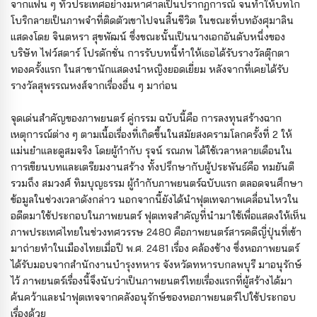
จากแฟน ๆ ทั่วประเทศอย่างมหาศาลเป็นปรากฏการณ์ จนทำให้บทโก
โบริกลายเป็นภาพจำที่ติดตัวเขาไปจนสิ้นชีวิต ในขณะที่บทอังศุมาลิน
แสดงโดย จินตหรา สุขพัฒน์ ซึ่งขณะนั้นเป็นนางเอกอันดับหนึ่งของ
บริษัท ไฟว์สตาร์ โปรดักชั่น การรับบทนี้ทำให้เธอได้รับรางวัลตุ๊กตา
ทองครั้งแรก ในสาขานักแสดงนำหญิงยอดเยี่ยม หลังจากที่เคยได้รับ
รางวัลสุพรรณหงส์จากเรื่องอื่น ๆ มาก่อน
จุดเด่นสำคัญของภาพยนตร์ คู่กรรม ฉบับนี้คือ การลงทุนสร้างฉาก
เหตุการณ์ต่าง ๆ ตามเนื้อเรื่องที่เกิดขึ้นในสมัยสงครามโลกครั้งที่ 2 ให้
แม่นยำและดูสมจริง โดยผู้กำกับ รุจน์ รณภพ ได้ใช้เวลาหลายเดือนใน
การเขียนบทและเตรียมงานสร้าง ทั้งปรึกษากับผู้ประพันธ์คือ ทมยันตี
รวมถึง สมวงศ์ ทิมบุญธรรม ผู้กำกับภาพยนตร์ฉบับแรก ตลอดจนศึกษา
ข้อมูลในช่วงเวลาดังกล่าว นอกจากนี้ยังได้นำฟุตเทจภาพเคลื่อนไหวใน
อดีตมาใช้ประกอบในภาพยนตร์ ฟุตเทจสำคัญที่นำมาใช้เพื่อแสดงให้เห็น
ภาพประเทศไทยในช่วงทศวรรษ 2480 คือภาพยนตร์สารคดีญี่ปุ่นที่เข้า
มาถ่ายทำในเมืองไทยเมื่อปี พ.ศ. 2481 เรื่อง คล้องช้าง ซึ่งหอภาพยนตร์
ได้รับมอบจากสำนักงานบำรุงทหาร จังหวัดทหารบกลพบุรี มาอนุรักษ์
ไว้ ภาพยนตร์เรื่องนี้จึงนับว่าเป็นภาพยนตร์ไทยเรื่องแรกที่ผู้สร้างได้มา
ค้นคว้าและนำฟุตเทจจากคลังอนุรักษ์ของหอภาพยนตร์ไปใช้ประกอบ
เรื่องด้วย