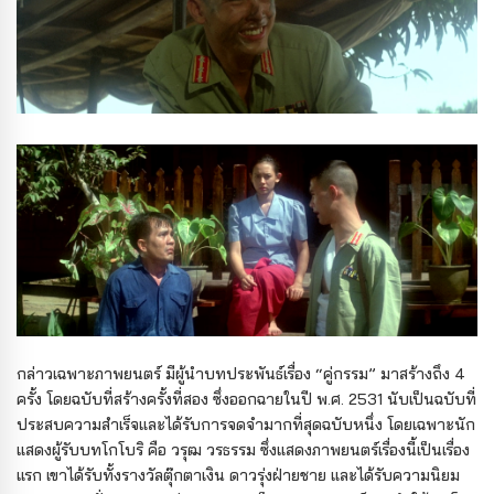
กล่าวเฉพาะภาพยนตร์ มีผู้นำบทประพันธ์เรื่อง “คู่กรรม” มาสร้างถึง 4
ครั้ง โดยฉบับที่สร้างครั้งที่สอง ซึ่งออกฉายในปี พ.ศ. 2531 นับเป็นฉบับที่
ประสบความสำเร็จและได้รับการจดจำมากที่สุดฉบับหนึ่ง โดยเฉพาะนัก
แสดงผู้รับบทโกโบริ คือ วรุฒ วรธรรม ซึ่งแสดงภาพยนตร์เรื่องนี้เป็นเรื่อง
แรก เขาได้รับทั้งรางวัลตุ๊กตาเงิน ดาวรุ่งฝ่ายชาย และได้รับความนิยม