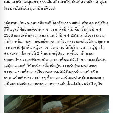
เมฆ, มาเรีย เกตุเลขา, บรรเจิดศรี ยมาภัย, บัณฑิต ฤทธิ์ถกล, อุดม
โรจน์อนันต์เลี่ยว, มานิด อัชวงศ์
“คู่กรรม” เป็นผลงานนวนิยายอันโด่งดังของ ทมยันตี หรือ คุณหญิงวิมล
ศิริไพบูลย์ ศิลปินแห่งชาติ สาขาวรรณศิลป์ ที่เริ่มเขียนขึ้นเมื่อปี พ.ศ.
2508 และจัดพิมพ์รวมเล่มครั้งแรกในปี พ.ศ. 2512 เล่าเรื่องราวความ
รักที่มาพร้อมกับความขัดแย้งทางการเมือง และจบลงด้วยโศกนาฏกรรม
ระหว่าง อังศุมาลิน หญิงสาวชาวไทย กับ โกโบริ นายทหารญี่ปุ่น ใน
ช่วงสงครามโลกครั้งที่ 2 ที่กองทัพญี่ปุ่นยกพลขึ้นบกเข้ามายัง
ประเทศไทย ชะตาชีวิตของตัวละครเอกทั้งสองได้สร้างความสะเทือนใจ
แก่ผู้อ่านและทำให้นวนิยายเรื่องนี้อยู่ในความรับรู้ของคนไทยมา
ยาวนาน รวมทั้งกลายเป็นวรรณกรรมที่ได้รับการนำมาสร้างเป็น
มหรสพบันเทิงประเภทต่าง ๆ ทั้งภาพยนตร์ ละครโทรทัศน์ และละคร
เวที อย่างต่อเนื่องมากมายหลากหลายฉบับตั้งแต่อดีตจนถึงปัจจุบัน