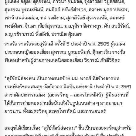
ผู้แสดง อดุลย์ ดุลยรัตน์, ภาวนา ชนะจิต, รุ้งลาวัลย์ วิบูลย์สันติ,
สุพรรณ บูรณะพิมพ์, สมจิตต์ ทรัพย์สำรวย, สถาพร มุกดาประกร,
เชาว์ แคล่วคล่อง, ทศ วงศ์งาม, สุลาลีวัลย์ สุวรรณทัต, สมพงษ์
พงษ์มิตร, จินดา เวียร์สุวรรณ, ม.ล.รุจิรา อิศรางกูร, ผัน สนธิรัตน์,
ด.ญ.วชิราภรณ์ พึ่งสังข์, ปราณีต คุ้มเดช
รางวัล รางวัลพระสุรัสวดี ครั้งที่ 5 ประจำปี พ.ศ. 2505 ผู้แสดง
ประกอบหญิงยอดเยี่ยม สุพรรณ บูรณะพิมพ์, ตุ๊กตาเงิน รางวัล
พิเศษสำหรับผู้ถ่ายภาพเทคนิคยอดเยี่ยม วิจารณ์ ภักดีวิจิตร
*สุรีรัตน์ล่องหน เป็นภาพยนตร์ 16 มม. พากย์ ที่สร้างจากบท
ประพันธ์ของ สมสุข กัลย์จาฤก ศิลปินแห่งชาติ ประจำปี พ.ศ. 2561
สาขาศิลปะการแสดง (ละครวิทยุ – ละครโทรทัศน์) ผู้มีผลงานที่
ได้รับการถ่ายทอดผ่านสื่อบันเทิงในรูปแบบต่าง ๆ มากมายมา
ยาวนาน ทั้งละครวิทยุ ละครโทรทัศน์ และภาพยนตร์
สมสุขได้เขียนเรื่อง “สุรีย์รัตน์ล่องหน” ขึ้นเป็นบทละครวิทยุสำหรับ
คณะละครวิทยุ “กันตนา” ที่เธอก่อตั้งร่วมกับสามี คือ ประดิษฐ์