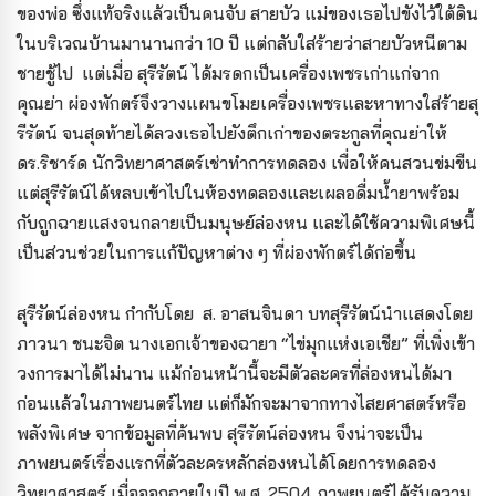
ของพ่อ ซึ่งแท้จริงแล้วเป็นคนจับ สายบัว แม่ของเธอไปขังไว้ใต้ดิน
ในบริเวณบ้านมานานกว่า 10 ปี แต่กลับใส่ร้ายว่าสายบัวหนีตาม
ชายชู้ไป แต่เมื่อ สุรีรัตน์ ได้มรดกเป็นเครื่องเพชรเก่าแก่จาก
คุณย่า ผ่องพักตร์จึงวางแผนขโมยเครื่องเพชรและหาทางใส่ร้ายสุ
รีรัตน์ จนสุดท้ายได้ลวงเธอไปยังตึกเก่าของตระกูลที่คุณย่าให้
ดร.ริชาร์ด นักวิทยาศาสตร์เช่าทำการทดลอง เพื่อให้คนสวนข่มขืน
แต่สุรีรัตน์ได้หลบเข้าไปในห้องทดลองและเผลอดื่มน้ำยาพร้อม
กับถูกฉายแสงจนกลายเป็นมนุษย์ล่องหน และได้ใช้ความพิเศษนี้
เป็นส่วนช่วยในการแก้ปัญหาต่าง ๆ ที่ผ่องพักตร์ได้ก่อขึ้น
สุรีรัตน์ล่องหน กำกับโดย ส. อาสนจินดา บทสุรีรัตน์นำแสดงโดย
ภาวนา ชนะจิต นางเอกเจ้าของฉายา “ไข่มุกแห่งเอเชีย” ที่เพิ่งเข้า
วงการมาได้ไม่นาน แม้ก่อนหน้านี้จะมีตัวละครที่ล่องหนได้มา
ก่อนแล้วในภาพยนตร์ไทย แต่ก็มักจะมาจากทางไสยศาสตร์หรือ
พลังพิเศษ จากข้อมูลที่ค้นพบ สุรีรัตน์ล่องหน จึงน่าจะเป็น
ภาพยนตร์เรื่องแรกที่ตัวละครหลักล่องหนได้โดยการทดลอง
วิทยาศาสตร์ เมื่อออกฉายในปี พ.ศ. 2504 ภาพยนตร์ได้รับความ