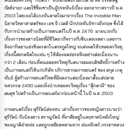
กัลย์จาฤก และใช้ชื่อเขาเป็นผู้ประพันธ์เรื่อง ออกอากาศราวปี พ.ศ.
2503 โดยเธอได้แรงบันดาลใจมาจากเรื่อง The Invisible Man
นิยายวิทยาศาสตร์ของ เอช จี เวลส์ นักประพันธ์ชาวอังกฤษ ซึ่งได้
รับการนำมาสร้างเป็นภาพยนตร์ในปี พ.ศ. 2476 มาผนวกกับ
เรื่องราวของสาวน้อยที่มีชีวิตอาภัพราวกับซินเดอเรลลา และการ
อิจฉาริษยาแย่งชิงมรดกในตระกูลใหญ่ จนส่งผลให้บทละครวิทยุ
เรื่องนี้สะกดจิตใจแฟน ๆ ให้ต้องจดจ่อรอฟังอย่างต่อเนื่องนาน
กว่า 2 เดือน ก่อนที่คณะละครวิทยุกันตนาจะมอบลิขสิทธิ์การสร้าง
เป็นภาพยนตร์ให้แก่บริษัท บริการสากลภาพยนตร์ ของ สกุล เกตุ
พันธ์ ผู้สร้างภาพยนตร์ไทยที่มีผลงานต่อเนื่องมาตั้งแต่ปลาย
ทศวรรษ 2490 และเพิ่งนำบทละครวิทยุเรื่อง “ตุ๊กตาผี” ของ
สมสุข ไปสร้างเป็นภาพยนตร์มาก่อนหน้านี้ ในปี พ.ศ. 2503
ภาพยนตร์เรื่อง สุรีรัตน์ล่องหน เล่าเรื่องราวของหญิงสาวนามว่า
สุรีรัตน์ กับน้องสาว สราญรัตน์ ที่อาศัยอยู่ในคฤหาสน์หลังใหญ่
ของญาติฝ่ายพ่อ และถูกเหยียดหยามจาก ผ่องพักตร์ ภรรยาหลวง