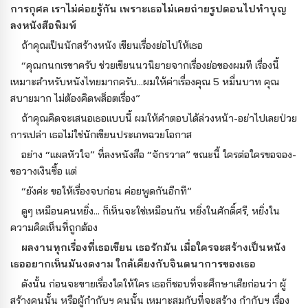
การกุศล เราไม่ค่อยรู้กัน เพราะเธอไม่เคยถ่ายรูปตอนไปทำบุญ
ลงหนังสือพิมพ์
ถ้าคุณเป็นนักสร้างหนัง เขียนเรื่องย่อไปให้เธอ
“คุณกนกเรขาครับ ช่วยเขียนนวนิยายจากเรื่องย่อของผมที เรื่องนี้
เหมาะสำหรับหนังไทยมากครับ...ผมให้ค่าเรื่องคุณ 5 หมื่นบาท คุณ
สบายมาก ไม่ต้องคิดพล็อตเรื่อง”
ถ้าคุณคิดจะเสนอเธอแบบนี้ ผมให้คำตอบได้ล่วงหน้า-อย่าไปเลยป่วย
การเปล่า เธอไม่ใช่นักเขียนประเภทฉวยโอกาส
อย่าง “แผลหัวใจ” ที่ลงหนังสือ “จักรวาล” ขณะนี้ ใครต่อใครขอจอง-
ขอวางเงินซื้อ แต่
“ยังค่ะ ขอให้เรื่องจบก่อน ค่อยพูดกันอีกที”
ดูๆ เหมือนคนหยิ่ง... ก็เห็นจะใช่เหมือนกัน หยิ่งในศักดิ์ศรี, หยิ่งใน
ความคิดเห็นที่ถูกต้อง
ผลงานทุกเรื่องที่เธอเขียน เธอรักมัน เมื่อใครจะสร้างเป็นหนัง
เธออยากเห็นมันงดงาม ใกล้เคียงกับจินตนาการของเธอ
ดังนั้น ก่อนจะขายเรื่องใดให้ใคร เธอก็ชอบที่จะศึกษาเสียก่อนว่า ผู้
สร้างคนนั้น หรือผู้กำกับฯ คนนั้น เหมาะสมกับที่จะสร้าง กำกับฯ เรื่อง