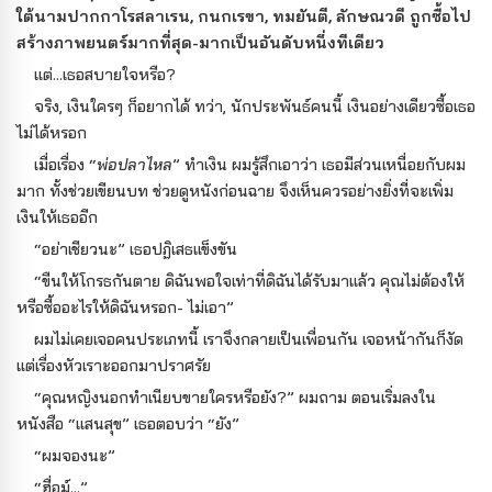
ใต้นามปากกาโรสลาเรน, กนกเรขา, ทมยันตี, ลักษณวดี ถูกซื้อไป
สร้างภาพยนตร์มากที่สุด-มากเป็นอันดับหนึ่งทีเดียว
แต่...เธอสบายใจหรือ?
จริง, เงินใครๆ ก็อยากได้ ทว่า, นักประพันธ์คนนี้ เงินอย่างเดียวซื้อเธอ
ไม่ได้หรอก
เมื่อเรื่อง “
พ่อปลาไหล
” ทำเงิน ผมรู้สึกเอาว่า เธอมีส่วนเหนื่อยกับผม
มาก ทั้งช่วยเขียนบท ช่วยดูหนังก่อนฉาย จึงเห็นควรอย่างยิ่งที่จะเพิ่ม
เงินให้เธออีก
“อย่าเชียวนะ” เธอปฏิเสธแข็งขัน
“ขืนให้โกรธกันตาย ดิฉันพอใจเท่าที่ดิฉันได้รับมาแล้ว คุณไม่ต้องให้
หรือซื้ออะไรให้ดิฉันหรอก- ไม่เอา”
ผมไม่เคยเจอคนประเภทนี้ เราจึงกลายเป็นเพื่อนกัน เจอหน้ากันก็งัด
แต่เรื่องหัวเราะออกมาปราศรัย
“คุณหญิงนอกทำเนียบขายใครหรือยัง?” ผมถาม ตอนเริ่มลงใน
หนังสือ “แสนสุข” เธอตอบว่า “ยัง”
“ผมจองนะ”
“ฮื่อม์...”