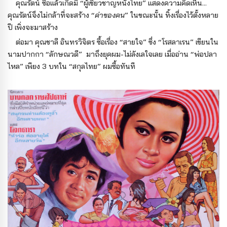
คุณรัตน์ ซื้อแล้วเกิดมี “ผู้เชี่ยวชาญหนังไทย” แสดงความคิดเห็น...
คุณรัตน์จึงไม่กล้าที่จะสร้าง “
ค่าของคน
” ในขณะนั้น ทิ้งเรื่องไว้ตั้งหลาย
ปี เพิ่งจะมาสร้าง
ต่อมา คุณชาลี อินทรวิจิตร ซื้อเรื่อง “สายใจ” ซึ่ง “โรสลาเรน” เขียนใน
นามปากกา “ลักษณวดี” มาถึงยุคผม-ไม่ลังเลใจเลย เมื่ออ่าน “พ่อปลา
ไหล” เพียง 3 บทใน “สกุลไทย” ผมซื้อทันที