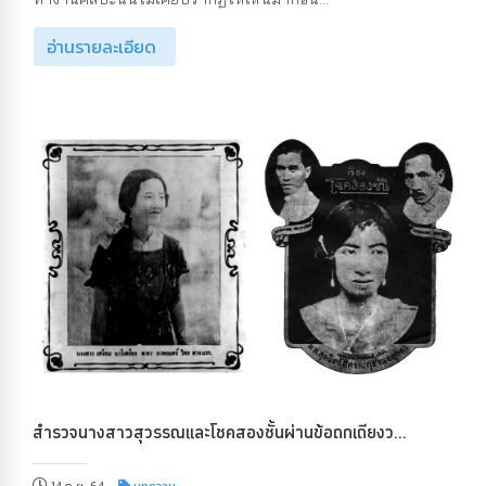
อ่านรายละเอียด
สำรวจนางสาวสุวรรณและโชคสองชั้นผ่านข้อถกเถียงว...