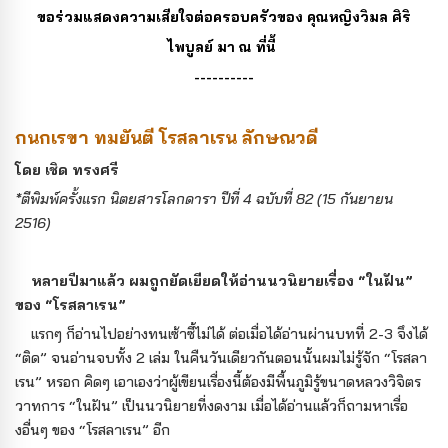
ขอร่วมแสดงความเสียใจต่อครอบครัวของ คุณหญิงวิมล ศิริ
ไพบูลย์ มา ณ ที่นี้
----------
กนกเรขา ทมยันตี โรสลาเรน ลักษณวดี
โดย เชิด ทรงศรี
*ตีพิมพ์ครั้งแรก นิตยสารโลกดารา ปีที่ 4 ฉบับที่ 82 (15 กันยายน
2516)
หลายปีมาแล้ว ผมถูกยัดเยียดให้อ่านนวนิยายเรื่อง “ในฝัน”
ของ “โรสลาเรน”
แรกๆ ก็อ่านไปอย่างทนเซ้าซี้ไม่ได้ ต่อเมื่อได้อ่านผ่านบทที่ 2-3 จึงได้
“ติด” จนอ่านจบทั้ง 2 เล่ม ในคืนวันเดียวกันตอนนั้นผมไม่รู้จัก “โรสลา
เรน” หรอก คิดๆ เอาเองว่าผู้เขียนเรื่องนี้ต้องมีพื้นภูมิรู้ขนาดหลวงวิจิตร
วาทการ “ในฝัน” เป็นนวนิยายที่งดงาม เมื่อได้อ่านแล้วก็ถามหาเรื่อ
งอื่นๆ ของ “โรสลาเรน” อีก