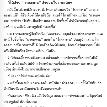
ก็ได้อ่าน “ค่าของคน” อ่านจบในรวดเดียว
สมัยนั้นไม่เคยมีเจ้าของหนังไทยคนไหนสนใจ “โรสลาเรน” และผม
ตอนนั้นก็ไม่มีชื่อเสียงให้ใครเชื่อถือ เสนอให้ใครสร้างหนังเรื่อง “
ค่าของ
คน
” เขาก็ว่า “ไม่เห็นมีอะไร” แต่ความรักเรื่องนี้ทำให้ปากอยู่ไม่สุข จน
ลงท้าย คุณรัตน์ เศรษฐภักดี “ลองเชื่อ”
ผม-ความอยากรู้จักตัวจริง “โรสลาเรน” อยู่แล้วออกปากอาสาพาคุณ
รัตน์ ไปซื้อเรื่อง “
ค่าของคน
” ตอนนั้น “โรสลาเรน” ยังอยู่บ้านสวน ริม
คลองบางซื่อ วันแรกที่ได้เห็นตัวจริง-พิโธ่เอ๋ย, เด็กหญิงรุ่นสาวคนนี้น่ะ
หรือที่มีอัจฉริยะถึงขนาดเขียน “ในฝัน”
จำได้เธอเลี้ยงขนมปังกรอบ กลั้วคอกับกาแฟหวานเจี๊ยบ เธอไม่ได้
สนใจหรือตื่นเต้นที่มีนักสร้างหนังมาขอซื้อเรื่องของเธอหรอก แถมพูด
แย้งๆ เป็นเชิงไม่อยากขายเสียด้วย เหตุผล
“ไม่อยากให้เจ้าของหนังเจ๊งค่ะ”
ผมเซ้าซี้เธอ หยิบยกบางจุดในหนังสือ “ค่าของคน” มาชี้ชัดให้เห็นว่า
ถ้าเป็นหนังจะเน้นอย่างไร ตัดทอนอย่างไร
“โรสลาเรน” ฟัง...ฟัง แล้วในที่สุด ตกลงขาย “ค่าของคน” แก่คุณรัตน์
เศรษฐภักดี เป็นเรื่องแรก