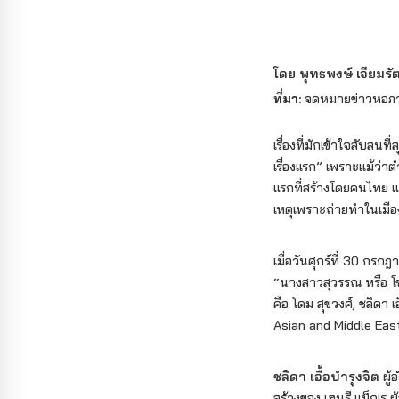
โดย พุทธพงษ์ เจียมรั
ที่มา:
จดหมายข่าวหอภาพ
เรื่องที่มักเข้าใจสับสน
เรื่องแรก” เพราะแม้ว่า
แรกที่สร้างโดยคนไทย แ
เหตุเพราะถ่ายทำในเม
เมื่อวันศุกร์ที่ 30 ก
“นางสาวสุวรรณ หรือ โ
คือ โดม สุขวงศ์, ชลิดา
Asian and Middle Eas
ชลิดา เอื้อบำรุงจิต
ผู
สร้างของ เฮนรี แม็กเร