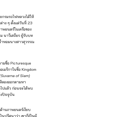
และกรมรถไฟหลวงได้ให้
ง ๆ ตั้งแต่วันที่ 23
งภาพยนตร์ในเครือของ
 นาวีเสถียร ผู้รับบท
อน้ำหอมนางสาวสุวรรณ
วามชื่อ Picturesque
อเมริกาในชื่อ Kingdom
(Suvarna of Siam)
 ให้ลองออกตามหา
วิตไปแล้ว ก่อนจะได้พบ
ึงปัจจุบัน
าญด้านภาพยนตร์เงียบ
เป็นปริศนาว่า เขาก็เป็นผู้