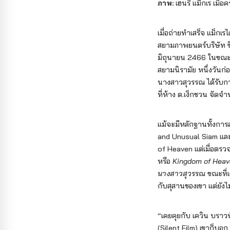
ภาพ:
เฮนรี่ แม็กเร เมื่อ
เมื่อถ่ายทำเสร็จ แม็
สยามภาพยนตร์บริษัท ซึ
มิถุนายน 2466 ในขณะที
สยามนิรามัย หนึ่งวันก่
นางสาวสุวรรณ ได้รับ
ที่ห้าง ต.เง็กชวน จัดจ
แม้จะมีหลักฐานทั้งการ
and Unusual Siam และ
of Heaven แต่เมื่อตรว
หรือ
Kingdom of Hea
นางสาวสุวรรณ
ขณะที่เ
กับสุสานของเขา แต่ยังไ
“เคยคุยกับ เควิน บราว
(Silent Film) เขาก็บอก 