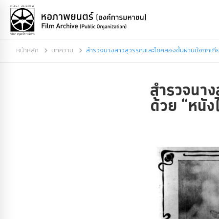
หน้าหลัก
บทความ
สำรวจนางสาวสุวรรณและโชคสองชั้นผ่านข้อถกเถียง
สำรวจนางส
ด้วย “หนัง