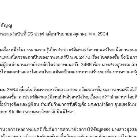
ตตัญญู
ยนตร์ฉบับที่ 65 ประจำเดือนกันยายน-ตุลาคม พ.ศ. 2564
ที่สุดเรื่องหนึ่งในบรรดาความรู้เกี่ยวกับประวัติศาสตร์ภาพยนตร์ไทย คือภาพยนต
ตำแหน่งนี้ควรจะตกเป็นของภาพยนตร์ปี พ.ศ. 2470 เรื่อง โชคสองชั้น ซึ่งเป็น
ต่ผู้คนจำนวนมากยังคงเข้าใจว่าภาพยนตร์ปี 2466 เรื่อง
นางสาวสุวรรณ
เป็
ืองไทยและนำแสดงโดยคนไทย แม้จะเป็นผลงานการสร้างของทีมงานจากสหรัฐ
รกฎาคม 2564 เนื่องในวันครบรอบวันแรกฉายของ
โชคสองชั้น
หอภาพยนตร์จึงได้จ
ชคสองชั้น: ถกประวัติศาสตร์นิพนธ์ว่าด้วยหนังไทยเรื่องแรก?” นำเสวนาโ
 เอื้อบำรุงจิต และผู้เขียน ร่วมกับวิทยากรรับเชิญคือ ผศ.ดร.ปาลิตา จุนแสงจั
tern Studies จากมหาวิทยาลัยมินนิโซตา
้อำนวยการหอภาพยนตร์ เริ่มต้นการเสวนาด้วยการให้ข้อมูลของ
นางสาวสุวร
 ผู้สร้างภาพยนตร์จากสหรัฐอเมริกา ซึ่งเดินทางเข้ามาถ่ายทำภาพยนตร์ในสยาม