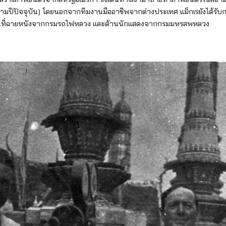
ปีปัจจุบัน) โดยนอกจากทีมงานมืออาชีพจากต่างประเทศ แม็กเรยังได้รับก
นที่ฉายหนังจากกรมรถไฟหลวง และด้านนักแสดงจากกรมมหรสพหลวง