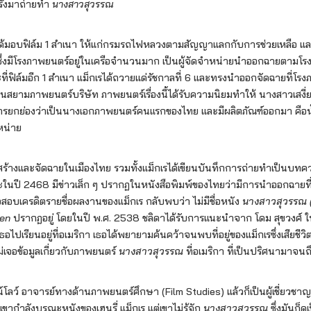
ครั้งมาถ่ายทำ
นางสาวสุวรรณ
กเรได้มอบฟิล์ม 1 สำเนา ให้แก่กรมรถไฟหลวงตามสัญญาแลกกับการช่วยเหลือ 
่งมีโรงภาพยนตร์อยู่ในเครือจำนวนมาก เป็นผู้จัดจำหน่ายนำออกฉายตามโรงต่า
่ฟิล์มอีก 1 สำเนา แม็กเรได้ถวายแด่รัชกาลที่ 6 และทรงนำออกจัดฉายที่โร
อนสยามภาพยนตร์บริษัท ภาพยนตร์เรื่องนี้ได้รับความนิยมทำให้ นางสาวเสงี่ยม
การยกย่องว่าเป็นนางเอกภาพยนตร์คนแรกของไทย และมีผลิตภัณฑ์ออกมา คื
ำหน่าย
สร้างและจัดฉายในเมืองไทย รวมทั้งแม็กเรได้เขียนบันทึกการถ่ายทำเป็นบทค
ในปี 2468 มีข่าวเล็ก ๆ ปรากฏในหนังสือพิมพ์ของไทยว่ามีการนำออกฉายที่
จสอบเครดิตรายชื่อผลงานของแม็กเร กลับพบว่า ไม่มีชื่อหนัง
นางสาวสุวรรณ 
ven
ปรากฏอยู่ โดยในปี พ.ศ. 2538 ชลิดาได้รับการแนะนำจาก โดม สุขวงศ์
ธอไปเรียนอยู่ที่อเมริกา เธอได้พยายามค้นคว้าจนพบที่อยู่ของแม็กเรซึ่งเสียชี
ม่เจอข้อมูลเกี่ยวกับภาพยนตร์
นางสาวสุวรรณ
ที่อเมริกา ที่เป็นปริศนามาจนถ
น์โลว์ อาจารย์ทางด้านภาพยนตร์ศึกษา (Film Studies) แล้วก็เป็นผู้เชี่ยวช
เขากำลังบูรณะหนังของเฮนรี่ แม็กเร แต่เขาไม่รู้จัก
นางสาวสุวรรณ
ซึ่งมันก็ดู