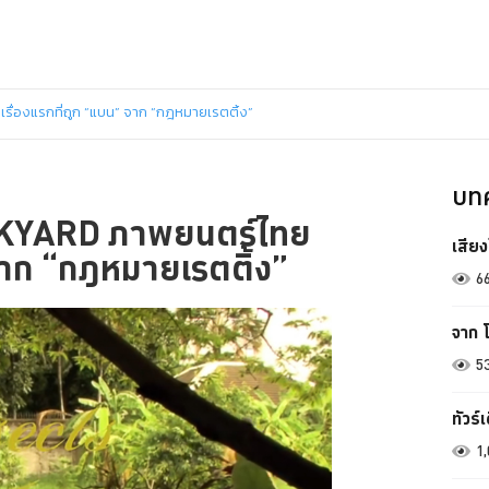
่องแรกที่ถูก “แบน” จาก “กฎหมายเรตติ้ง”
บทค
KYARD ภาพยนตร์ไทย
เสียง
 จาก “กฎหมายเรตติ้ง”
6
จาก โ
5
ทัวร
1