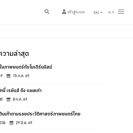
เข้าสู่ระบบ
EN
ก
วามล่าสุด
ในภาพยนตร์กับโมเดิร์นนิสม์
69
15 ก.ค. 69
ทนี่ เรย์นส์ ถึง แผลเก่า
30
8 ก.ค. 69
์เดินเท้าตามรอยประวัติศาสตร์ภาพยนตร์ไทย
,036
29 มิ.ย. 69