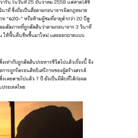
ิน ในวันที่ 25 ธันวาคม 2558 แต่ศาลได้ชี้
วินาที ซึ่งถือเป็นสื่อลามกอนาจารผิดกฎหมาย
ภท “
ฉ20-
” หรือห้ามผู้ชมที่อายุต่ำกว่า 20 ปีดู
ัดภาพที่ถูกตัดสินว่าลามกอนาจาร 3 วินาที
าน ให้ฟื้นคืนชีพขึ้นมาใหม่ และออกฉายแบบ
ท่ากับถูกตัดสินประหารชีวิตไปแล้วเรื่องนี้ จึง
อการถูกริดรอนสิทธิเสรีภาพของผู้สร้างสรรค์
งเคยตายไปแล้ว 7 ปี ยังเป็นผีดิบที่ได้ก่อผล
์ในประเทศไทย