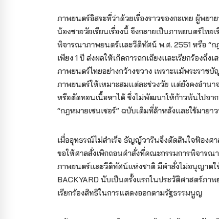
ภาพยนตร์อิสระที่ว่าด้วยเรื่องราวของกะเทย ผู้
น้องชายวัยเรียนเรื่องนี้ จึงกลายเป็นภาพยนตร์ไทยเ
พิจารณาภาพยนตร์และวีดิทัศน์ พ.ศ. 2551 หรือ “กฎหม
เพียง 1 ปี ส่งผลให้เกิดการถกเถียงและเรียกร้องถ
ภาพยนตร์ไทยอย่างกว้างขวาง เพราะแม้พระราชบัญญัต
ภาพยนตร์ให้เหมาะสมแต่ละช่วงวัย แต่ยังคงอำน
หรือตัดทอนเนื้อหาได้ ซึ่งไม่พัฒนาให้ก้าวพ้นไปจ
“กฎหมายเซนเซอร์” ฉบับเดิมที่ล้าหลังและใช้มายา
เมื่ออุทธรณ์ไม่สำเร็จ ธัญญ์วารินจึงตัดสินใจฟ้องศ
ขอให้ศาลสั่งเพิกถอนคำสั่งที่คณะกรรมการพิจาร
ภาพยนตร์และวีดิทัศน์แห่งชาติ มีคำสั่งไม่อนุญา
BACKYARD นับเป็นครั้งแรกในประวัติศาสตร์ภาพย
เรียกร้องสิทธิในการแสดงออกตามรัฐธรรมนูญ