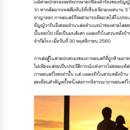
แม้ศาลปกครองจะพิพากษายกฟ้องคำร้องของธัญญ์วาร
ว่า หากตัดฉากเพศสัมพันธ์ที่เห็นอวัยวะเพศนาน 3 
อาญาออก ภาพยนตร์ก็จะสามารถจัดฉายได้ในประเ
ธัญญ์วารินจึงยอมจำนนต่อคำแนะนำของศาลโดยยอมต
นั้นออกไป เพื่อเป็นมนต์เสก แมลงรักในสวนหลังบ้
จำกัดโรง เมื่อวันที่ 30 พฤศจิกายน 2560
การต่อสู้ในศาลปกครองของภาพยนตร์ที่ถูกห้ามฉายซึ่งเ
ไม่เพียงแต่จะเป็นประวัติการณ์แห่งการไม่ยอมแพ้ต่
ภาพยนตร์ไทยเท่านั้น แต่ แมลงรักในสวนหลังบ้าน ซึ่
สะเทือนสำคัญครั้งหนึ่งต่อการพิจารณาภาพยนตร