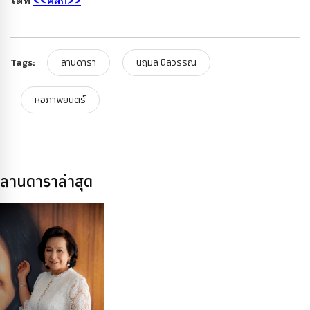
ได้ที่
<<คลิก>>
Tags:
ลานดารา
นฤมล นิลวรรณ
หอภาพยนตร์
ลานดาราล่าสุด