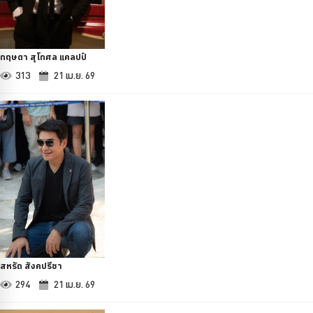
กฤษดา สุโกศล แคลปป์
313
21 เม.ย. 69
สหรัถ สังคปรีชา
294
21 เม.ย. 69