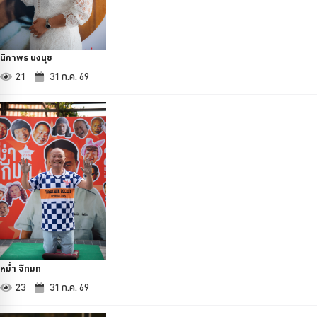
นิภาพร นงนุช
21
31 ก.ค. 69
หม่ำ จ๊กมก
23
31 ก.ค. 69