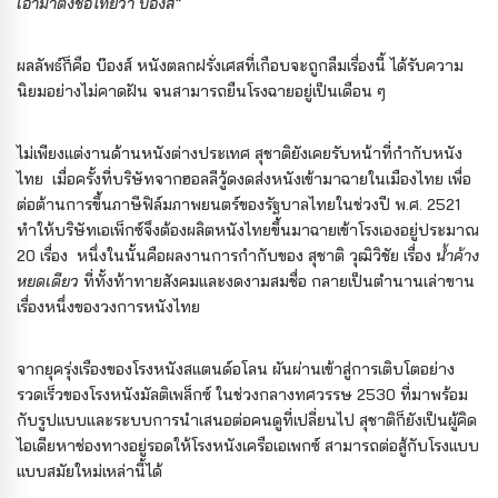
เอามาตั้งชื่อไทยว่า บ๊องส์”
ผลลัพธ์ก็คือ บ๊องส์ หนังตลกฝรั่งเศสที่เกือบจะถูกลืมเรื่องนี้ ได้รับความ
นิยมอย่างไม่คาดฝัน จนสามารถยืนโรงฉายอยู่เป็นเดือน ๆ
ไม่เพียงแต่งานด้านหนังต่างประเทศ สุชาติยังเคยรับหน้าที่กำกับหนัง
ไทย เมื่อครั้งที่บริษัทจากฮอลลีวู้ดงดส่งหนังเข้ามาฉายในเมืองไทย เพื่อ
ต่อต้านการขึ้นภาษีฟิล์มภาพยนตร์ของรัฐบาลไทยในช่วงปี พ.ศ. 2521
ทำให้บริษัทเอเพ็กซ์จึงต้องผลิตหนังไทยขึ้นมาฉายเข้าโรงเองอยู่ประมาณ
20 เรื่อง หนึ่งในนั้นคือผลงานการกำกับของ สุชาติ วุฒิวิชัย เรื่อง
น้ำค้าง
หยดเดียว
ที่ทั้งท้าทายสังคมและงดงามสมชื่อ กลายเป็นตำนานเล่าขาน
เรื่องหนึ่งของวงการหนังไทย
จากยุครุ่งเรืองของโรงหนังสแตนด์อโลน ผันผ่านเข้าสู่การเติบโตอย่าง
รวดเร็วของโรงหนังมัลติเพล็กซ์ ในช่วงกลางทศวรรษ 2530 ที่มาพร้อม
กับรูปแบบและระบบการนำเสนอต่อคนดูที่เปลี่ยนไป สุชาติก็ยังเป็นผู้คิด
ไอเดียหาช่องทางอยู่รอดให้โรงหนังเครือเอเพกซ์ สามารถต่อสู้กับโรงแบบ
แบบสมัยใหม่เหล่านี้ได้