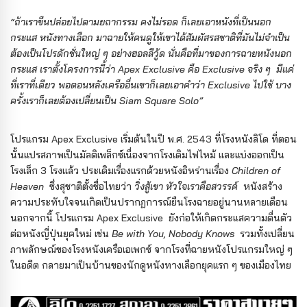
“ถ้าเราขืนปล่อยไปตามยถากรรม คงไม่รอด ก็เลยเอาหนังที่เป็นนอก
กระแส หนังทางเลือก มาฉายให้คนดูให้เขาได้สัมผัสรสชาติที่มันไม่จำเป็น
ต้องเป็นโปรดักชั่นใหญ่ ๆ อย่างฮอลลีวู้ด นั่นคือที่มาของการฉายหนังนอก
กระแส เราตั้งโครงการนี้ว่า Apex Exclusive คือ Exclusive จริง ๆ มีแค่
ที่เราที่เดียว พอตอนหลังเครืออื่นเขาก็เลยเอาคำว่า Exclusive ไปใช้ บาง
ครั้งเราก็เลยต้องเปลี่ยนเป็น Siam Square Solo”
โปรแกรม Apex Exclusive เริ่มต้นในปี พ.ศ. 2543 ที่โรงหนังลิโด ที่ตอน
นั้นแปรสภาพเป็นมัลติเพล็กซ์เนื่องจากโรงเดิมไฟไหม้ และแบ่งออกเป็น
โรงเล็ก 3 โรงแล้ว ประเดิมเรื่องแรกด้วยหนังอิหร่านเรื่อง
Children of
Heaven
ซึ่งสุชาติตั้งชื่อไทยว่า
วิ่งสู้เขา หัวใจเราคือสวรรค์
หนังสร้าง
ความประทับใจจนเกิดเป็นปรากฏการณ์ยืนโรงฉายอยู่นานหลายเดือน
นอกจากนี้ โปรแกรม Apex Exclusive ยังก่อให้เกิดกระแสความตื่นตัว
ต่อหนังญี่ปุ่นยุคใหม่ เช่น
Be with You, Nobody Knows
รวมทั้งเปลี่ยน
ภาพลักษณ์ของโรงหนังเครือเอเพกซ์ จากโรงที่ฉายหนังโปรแกรมใหญ่ ๆ
ในอดีต กลายมาเป็นบ้านของนักดูหนังทางเลือกยุคแรก ๆ ของเมืองไทย