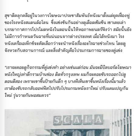
สุชาติคลุกคลีอยู่ในวงการโฆษณาประชาสัมพันธ์หนังมาตั้งแต่ยุคเฟื่องฟู
ของโรงหนังสแตนด์อโลน ซึ่งแข่งขันกันอย่างดุเดือดเข้มข้น เขาเคยเล่า
บรรยากาศการโปรโมตหนังในตอนนั้นให้หอภาพยนตร์ฟังว่า สมัยนั้นยัง
ไม่มีการกำหนดวันฉายที่แน่นอนจากต่างประเทศ เมื่อได้หนังมา โรง
หนังเครือเอเพ็กซ์จะคัดเลือกว่าจะนำหนังเรื่องอะไรฉายช่วงไหน โดยดู
จังหวะกับสถานการณ์ และสิ่งสำคัญคือโปรแกรมการฉายของคู่แข่ง
“เราจะคอยดูกิจกรรมที่คู่แข่งทำ อย่างเช่นแต่ก่อน มันจะมีบิลบอร์ดโฆษณา
หนังใหญ่เท่าตึกรามบ้านช่อง ติดทั่วกรุงเทพ ผมก็จะคอยขับรถออกไปดู
ตอนตีสอง เพราะเขาขึ้นป้ายกันดึก ๆ บางทีเห็นเขาขึ้นหนังเรื่องนี้มาแล้ว
เราต้องขับรถกลับออฟฟิศไปปรับโปรแกรมหนังเราใหม่ ปรับแคมเปญกัน
ใหม่ วุ่นวายกันพอสมควร”