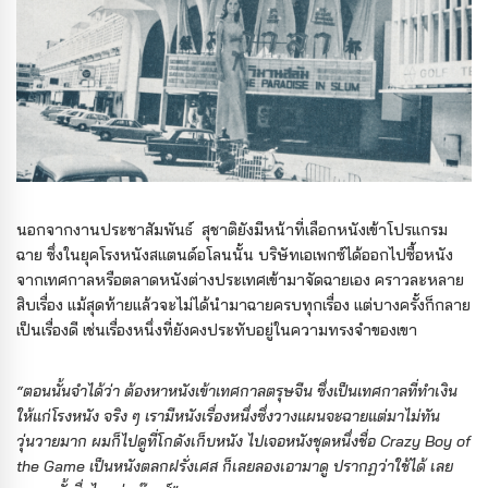
นอกจากงานประชาสัมพันธ์ สุชาติยังมีหน้าที่เลือกหนังเข้าโปรแกรม
ฉาย ซึ่งในยุคโรงหนังสแตนด์อโลนนั้น บริษัทเอเพกซ์ได้ออกไปซื้อหนัง
จากเทศกาลหรือตลาดหนังต่างประเทศเข้ามาจัดฉายเอง คราวละหลาย
สิบเรื่อง แม้สุดท้ายแล้วจะไม่ได้นำมาฉายครบทุกเรื่อง แต่บางครั้งก็กลาย
เป็นเรื่องดี เช่นเรื่องหนึ่งที่ยังคงประทับอยู่ในความทรงจำของเขา
“ตอนนั้นจำได้ว่า ต้องหาหนังเข้าเทศกาลตรุษจีน ซึ่งเป็นเทศกาลที่ทำเงิน
ให้แก่โรงหนัง จริง ๆ เรามีหนังเรื่องหนึ่งซึ่งวางแผนจะฉายแต่มาไม่ทัน
วุ่นวายมาก ผมก็ไปดูที่โกดังเก็บหนัง ไปเจอหนังชุดหนึ่งชื่อ Crazy Boy of
the Game เป็นหนังตลกฝรั่งเศส ก็เลยลองเอามาดู ปรากฏว่าใช้ได้ เลย