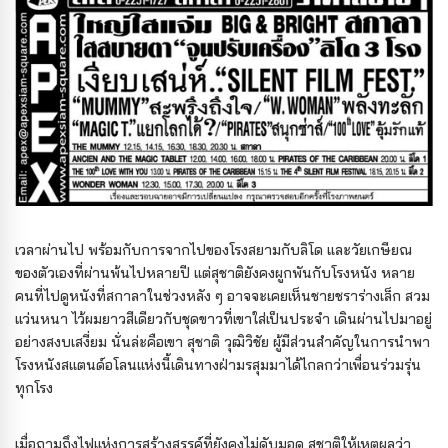
เวลาผ่านไป พร้อมกับการจากไปของโรงสยามกับลิโด และวัยเกษียณ
ของตัวเองที่ผ่านพ้นไปหลายปี แต่สุชาติยังคงผูกพันกับโรงหนัง หลาย
คนที่ไปดูหนังที่สกาลาในช่วงหลัง ๆ อาจจะเคยเห็นชายชราร่างเล็ก สวม
แว่นหนา ไว้ผมยาวสีเดียวกับชุดขาวที่เขาใส่เป็นประจำ เดินผ่านไปมาอยู่
อย่างสงบเสงี่ยม นั่นล่ะคือเขา สุชาติ วุฒิวิชัย ผู้มีส่วนสำคัญในการนำพา
โรงหนังสแตนด์อโลนแห่งนี้เดินทางฝ่ามรสุมมาได้ไกลกว่าเพื่อนร่วมรุ่น
ทุกโรง
เมื่อถามถึงไฟแห่งการสร้างสรรค์ที่ยังคงไม่ดับมอด สุชาติให้เหตุผลว่า