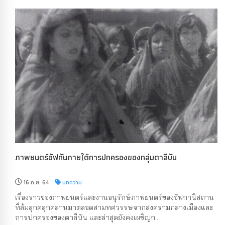
ภาพยนตร์อัฟกันภายใต้การปกครองของกลุ่มตาลีบัน
16 ก.ย. 64
บทความ
เรื่องราวของภาพยนตร์และงานอนุรักษ์ภาพยนตร์ของอัฟกานิสถาน
ที่ล้มลุกคลุกคลานมาตลอดสามทศวรรษจากสงครามกลางเมืองและ
การปกครองของตาลีบัน และล่าสุดยังคงเผชิญก...