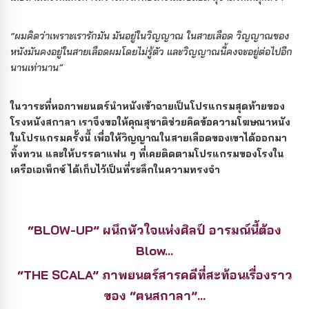
“ผมคิดว่าเพราะเรารักมัน มันอยู่ในวิญญาณ ในสายเลือด วิญญาณของ
หนังมันคงอยู่ในสายเลือดผมโดยไม่รู้ตัว และวิญญาณนี้คงจะอยู่ต่อไปอีก
นานเท่านาน”
ในวาระที่หอภาพยนตร์นำหนังเข้าฉายเป็นโปรแกรมสุดท้ายของ
โรงหนังสกาลา เราจึงขอให้คุณสุชาติช่วยคิดข้อความโฆษณาหนัง
ในโปรแกรมครั้งนี้ เพื่อให้วิญญาณในสายเลือดของเขาได้ออกมา
ทิ้งทวน และให้บรรดาแฟน ๆ ที่เคยติดตามโปรแกรมของโรงใน
เครือเอเพ็กซ์ ได้เก็บไว้เป็นที่ระลึกในความทรงจำ
“BLOW-UP” ผนึกหัวใจแห่งศิลป์ อารมณ์นี้ต้อง
Blow…
“THE SCALA” ภาพยนตร์สารคดีที่สะท้อนเรื่องราว
ของ “ฅนสกาลา”...