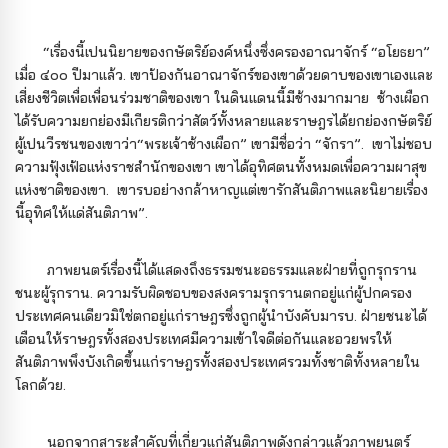
“เรื่องนี้เปนนิยายของกษัตริย์องค์หนึ่งซึ่งครองอาณาจักร์ “อโยธยา”
เมื่อ ๔๐๐ ปีมาแล้ว. เขาป้องกันอาณาจักร์ของเขาด้วยดาบของเขาเองและ
เสี่ยงชีวิตเพื่อเพื่อนร่วมชาติของเขา ในดินแดนนี้มีช้างมากมาย ช้างเผือก
ได้รับความยกย่องมีเกียรติกว่าสัตว์ทั้งหลายและราษฎรได้ยกย่องกษัตริย์
ผู้เปนวีรชนของเขาว่า“พระเจ้าช้างเผือก” เขามีชื่อว่า “จักรา”. เขาไม่ชอบ
ความฟุ้งเฟ้อแห่งราชสํานักของเขา เขาได้อุทิศตนทั้งหมดเพื่อความผาสุข
แห่งชาติของเขา. เขารบอย่างกล้าหาญแต่เขารักสันติภาพและนิยายเรื่อง
นี้อุทิศให้แด่สันติภาพ”.
ภาพยนตร์เรื่องนี้ได้แสดงถึงธรรมชนะอธรรมและฝ่ายที่ถูกรุกราน
ชนะผู้รุกราน. ความรับผิดชอบของสงครามรุกรานตกอยู่แก่ผู้ปกครอง
ประเทศคนเดียวมิใช่ตกอยู่แก่ราษฎรซึ่งถูกผู้นําบังคับมารบ. ฝ่ายชนะได้
เตือนให้ราษฎรทั้งสองประเทศมีความเข้าใจดีต่อกันและอวยพรให้
สันติภาพพึงบังเกิดขึ้นแก่ราษฎรทั้งสองประเทศรวมทั้งชาติทั้งหลายใน
โลกด้วย.
นอกจากสาระสําคัญที่เกี่ยวแก่สันติภาพดังกล่าวแล้วภาพยนตร์