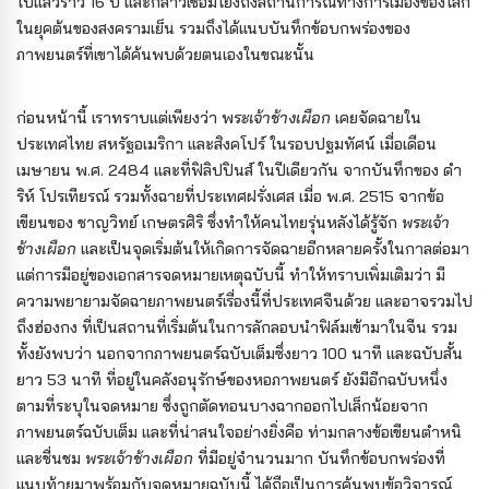
ไปแล้วราว 16 ปี และกล่าวเชื่อมโยงถึงสถานการณ์ทางการเมืองของโลก
ในยุคต้นของสงครามเย็น รวมถึงได้แนบบันทึกข้อบกพร่องของ
ภาพยนตร์ที่เขาได้ค้นพบด้วยตนเองในขณะนั้น
ก่อนหน้านี้ เราทราบแต่เพียงว่า พ
ระเจ้าช้างเผือก
เคยจัดฉายใน
ประเทศไทย สหรัฐอเมริกา และสิงคโปร์ ในรอบปฐมทัศน์ เมื่อเดือน
เมษายน พ.ศ. 2484 และที่ฟิลิปปินส์ ในปีเดียวกัน จากบันทึกของ ดำ
ริห์ โปรเทียรณ์ รวมทั้งฉายที่ประเทศฝรั่งเศส เมื่อ พ.ศ. 2515 จากข้อ
เขียนของ ชาญวิทย์ เกษตรศิริ ซึ่งทำให้คนไทยรุ่นหลังได้รู้จัก
พระเจ้า
ช้างเผือก
และเป็นจุดเริ่มต้นให้เกิดการจัดฉายอีกหลายครั้งในกาลต่อมา
แต่การมีอยู่ของเอกสารจดหมายเหตุฉบับนี้ ทำให้ทราบเพิ่มเติมว่า มี
ความพยายามจัดฉายภาพยนตร์เรื่องนี้ที่ประเทศจีนด้วย และอาจรวมไป
ถึงฮ่องกง ที่เป็นสถานที่เริ่มต้นในการลักลอบนำฟิล์มเข้ามาในจีน รวม
ทั้งยังพบว่า นอกจากภาพยนตร์ฉบับเต็มซึ่งยาว 100 นาที และฉบับสั้น
ยาว 53 นาที ที่อยู่ในคลังอนุรักษ์ของหอภาพยนตร์ ยังมีอีกฉบับหนึ่ง
ตามที่ระบุในจดหมาย ซึ่งถูกตัดทอนบางฉากออกไปเล็กน้อยจาก
ภาพยนตร์ฉบับเต็ม และที่น่าสนใจอย่างยิ่งคือ ท่ามกลางข้อเขียนตำหนิ
และชื่นชม
พระเจ้าช้างเผือก
ที่มีอยู่จำนวนมาก บันทึกข้อบกพร่องที่
แนบท้ายมาพร้อมกับจดหมายฉบับนี้ ได้ถือเป็นการค้นพบข้อวิจารณ์