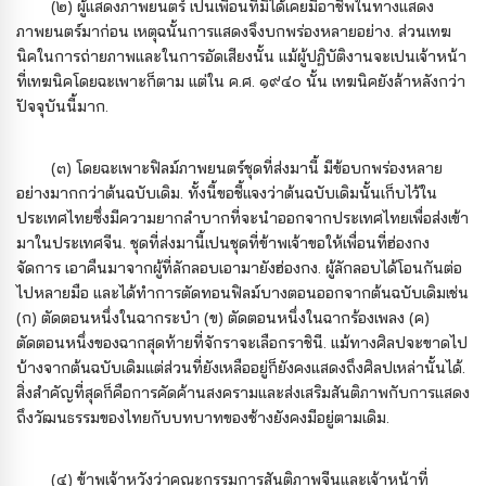
(๒) ผู้แสดงภาพยนตร์ เปนเพื่อนที่มิได้เคยมีอาชีพในทางแสดง
ภาพยนตร์มาก่อน เหตุฉนั้นการแสดงจึงบกพร่องหลายอย่าง. ส่วนเทฆ
นิคในการถ่ายภาพและในการอัดเสียงนั้น แม้ผู้ปฏิบัติงานจะเปนเจ้าหน้า
ที่เทฆนิคโดยฉะเพาะก็ตาม แต่ใน ค.ศ. ๑๙๔๐ นั้น เทฆนิคยังล้าหลังกว่า
ปัจจุบันนี้มาก.
(๓) โดยฉะเพาะฟิลม์ภาพยนตร์ชุดที่ส่งมานี้ มีข้อบกพร่องหลาย
อย่างมากกว่าต้นฉบับเดิม. ทั้งนี้ขอชี้แจงว่าต้นฉบับเดิมนั้นเก็บไว้ใน
ประเทศไทยซึ่งมีความยากลําบากที่จะนําออกจากประเทศไทยเพื่อส่งเข้า
มาในประเทศจีน. ชุดที่ส่งมานี้เปนชุดที่ข้าพเจ้าขอให้เพื่อนที่ฮ่องกง
จัดการ เอาคืนมาจากผู้ที่ลักลอบเอามายังฮ่องกง. ผู้ลักลอบได้โอนกันต่อ
ไปหลายมือ และได้ทําการตัดทอนฟิลม์บางตอนออกจากต้นฉบับเดิมเช่น
(ก) ตัดตอนหนึ่งในฉากระบำ (ข) ตัดตอนหนึ่งในฉากร้องเพลง (ค)
ตัดตอนหนึ่งของฉากสุดท้ายที่จักราจะเลือกราชินี. แม้ทางศิลปจะขาดไป
บ้างจากต้นฉบับเดิมแต่ส่วนที่ยังเหลืออยู่ก็ยังคงแสดงถึงศิลปเหล่านั้นได้.
สิ่งสําคัญที่สุดก็คือการคัดค้านสงครามและส่งเสริมสันติภาพกับการแสดง
ถึงวัฒนธรรมของไทยกับบทบาทของช้างยังคงมีอยู่ตามเดิม.
(๔) ข้าพเจ้าหวังว่าคณะกรรมการสันติภาพจีนและเจ้าหน้าที่