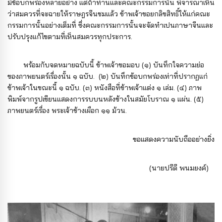
มีข้อบกพร่องหลายอย่าง แต่ถ้าท่านและคณะกรรมการนั้น พิจารณาเห็น
ว่าสมควรที่จะฉายให้ราษฎรจีนชมแล้ว ข้าพเจ้าขอยกลิขสิทธิ์ให้แก่คณะ
กรรมการนั้นอย่างเต็มที่ ซึ่งคณะกรรมการนั้นจะจัดทําเปนภาษาจีนและ
ปรับปรุงแก้ไขตามที่เห็นสมควรทุกประการ.
พร้อมกับจดหมายฉบับนี้ ข้าพเจ้าขอมอบ (๑) บันทึกใจความย่อ
ของภาพยนตร์เรื่องนั้น ๑ ฉบับ. (๒) บันทึกข้อบกพร่องเท่าที่ปรากฏแก่
ข้าพเจ้าในขณะนี้ ๑ ฉบับ. (๓) หนังสือที่ข้าพเจ้าแต่ง ๑ เล่ม. (๔) ภาพ
พิมพ์จากรูปเขียนแสดงการรบบนหลังช้างในสมัยโบราณ ๑ แผ่น. (๕)
ภาพยนตร์เรื่อง พระเจ้าช้างเผือก ๑๑ ม้วน.
ขอแสดงความนับถืออย่างยิ่ง
(นายปรีดี พนมยงค์)