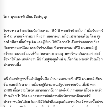
โดย พุทธพงษ์ เจียมรัตตัญญู
ในช่วงระหว่างเตรียมจัดกิจกรรม “80 ปี พระเจ้าช้างเผือก” เมื่อวันเสาร์
ที่ 4 เมษายนที่ผ่านมา ทีมงานหอภาพยนตร์ อันประกอบด้วย โดม สุข
วงศ์ ชลิดา เอื้อบำรุงจิต และผู้เขียน ได้มีโอกาสไปค้นคว้าเอกสารเกี่ยว
กับภาพยนตร์เรื่อง
พระเจ้าช้างเผือก
ที่ทายาทของ ปรีดี พนมยงค์ ผู้
สร้างภาพยนตร์ มอบให้แก่หอจดหมายเหตุ มหาวิทยาลัยธรรมศาสตร์
ซึ่งทำให้ได้พบหลักฐานที่นำไปสู่ข้อมูลใหม่ ๆ เกี่ยวกับ
พระเจ้าช้างเผือก
จำนวนหนึ่ง
หนึ่งในหลักฐานชิ้นสำคัญนั้นคือ สำเนาจดหมายที่ ปรีดี พนมยงค์ เขียน
ขึ้น ขณะลี้ภัยทางการเมืองอยู่ที่สาธารณรัฐประชาชนจีน เมื่อปี พ.ศ.
2499 เนื้อความในจดหมายกล่าวถึงการส่งฟิล์มภาพยนตร์เรื่อง
พระเจ้า
ช้างเผือก
ไปให้คณะกรรมการสันติภาพจีนพิจารณาจัดฉายให้
ประชาชนจีนได้ชม โดยปรีดีได้เล่าถึงเหตุผลในการสร้าง ซึ่งขณะนั้นผ่าน