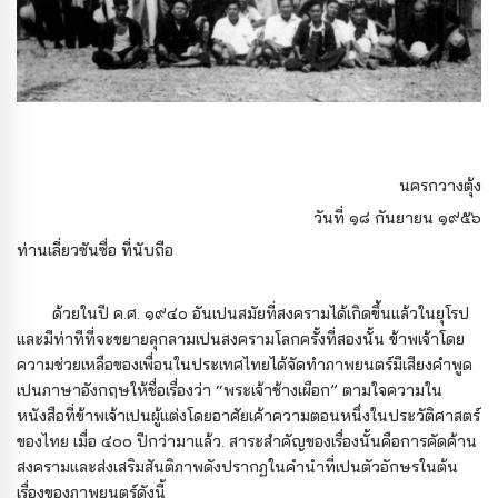
นครกวางตุ้ง
วันที่ ๑๘ กันยายน ๑๙๕๖
ท่านเลี่ยวซันซื่อ ที่นับถือ
ด้วยในปี ค.ศ. ๑๙๔๐ อันเปนสมัยที่สงครามได้เกิดขึ้นแล้วในยุโรป
และมีท่าทีที่จะขยายลุกลามเปนสงครามโลกครั้งที่สองนั้น ข้าพเจ้าโดย
ความช่วยเหลือของเพื่อนในประเทศไทยได้จัดทําภาพยนตร์มีเสียงคําพูด
เปนภาษาอังกฤษให้ชื่อเรื่องว่า “พระเจ้าช้างเผือก” ตามใจความใน
หนังสือที่ข้าพเจ้าเปนผู้แต่งโดยอาศัยเค้าความตอนหนึ่งในประวัติศาสตร์
ของไทย เมื่อ ๔๐๐ ปีกว่ามาแล้ว. สาระสําคัญของเรื่องนั้นคือการคัดค้าน
สงครามและส่งเสริมสันติภาพดังปรากฏในคํานําที่เปนตัวอักษรในต้น
เรื่องของภาพยนตร์ดังนี้