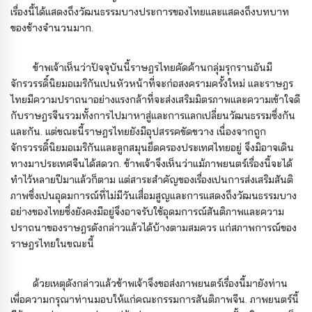
เรื่องนี้ได้แสดงถึงวัฒนธรรมบางประการของไทยและแสดงถึงบทบาท
ของช้างจำนวนมาก.
ข้าพเจ้าเห็นว่าปัจจุบันนี้ราษฎรไทยคัดค้านกลุ่มรุกรานอันมี
จักรวรรดิ์นิยมอเมริกันเปนหัวหน้าที่จะก่อสงครามครั้งใหม่ และราษฎร
ไทยมีความปราถนาอย่างแรงกล้าที่จะส่งเสริมมิตรภาพและความเข้าใจดี
กับราษฎรจีนรวมทั้งการไปมาหาสู่และการแลกเปลี่ยนวัฒนธรรมซึ่งกัน
และกัน. แต่ขณะนี้ราษฎรไทยยังมีอุปสรรคขัดขวาง เนื่องจากถูก
จักรวรรดิ์นิยมอเมริกันและลูกสมุนยึดครองประเทศไทยอยู่ จึงมิอาจเดิน
ทางมาประเทศจีนได้สดวก. ข้าพเจ้าจึงเห็นว่าแม้ภาพยนตร์เรื่องนี้จะได้
ทำไว้หลายปีมาแล้วก็ตาม แต่สาระสําคัญของเรื่องเปนการส่งเสริมสันติ
ภาพซึ่งเปนอุดมการณ์ที่ไม่มีวันเสื่อมสูญและการแสดงถึงวัฒนธรรมบาง
อย่างของไทยซึ่งยังคงมีอยู่จึงอาจรับใช้อุดมการณ์สันติภาพและความ
ปราถนาของราษฎรดังกล่าวแล้วได้บ้างตามสมควร แก่สภาพการณ์ของ
ราษฎรไทยในขณะนี้
ด้วยเหตุดังกล่าวแล้วข้าพเจ้าจึงขอส่งภาพยนตร์เรื่องนี้มายังท่าน
เพื่อความกรุณาท่านมอบให้แก่คณะกรรมการสันติภาพจีน. ภาพยนตร์นี้