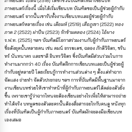
ภาพยนตร์
โบตั๋น
(2518) ได้ชักชวนบัณฑิตให้มาเขียนบท
ภาพยนตร์เรื่องนี้ เมื่อได้เริ่มเขียนบท บัณฑิตขอเป็นผู้ช่วยผู้กำกับ
ภาพยนตร์ จากนั้นเขารับทั้งงานเขียนบทและผู้ช่วยผู้กำกับ
ภาพยนตร์หลายเรื่อง เช่น
เดียมห์
(2519)
เสือภูเขา
(2522)
ทอง
ภาค 2
(2522)
ผ่าปืน
(2523)
รักข้ามคลอง
(2524)
ไอ้ผาง
ร.ฟ.ท.
(2525) ฯลฯ บัณฑิตมีโอกาสร่วมงานกับผู้กำกับภาพยนตร์
ชื่อดังยุคนั้นหลายคน เช่น คมน์ อรรฆเดช, ฉลอง ภักดีวิจิตร, ชริน
ทร์ นันทนาคร และชาลี อินทรวิจิตร ซึ่งบัณฑิตมีส่วนร่วมในการ
ทำงานมากกว่า 40 เรื่อง บัณฑิตฝึกการเขียนบทและเป็นผู้ช่วยผู้
กำกับอยู่หลายปี โดยเรียนรู้การทำงานส่วนต่าง ๆ ตั้งแต่ทำฉาก
จัดแสง ถ่ายทำ จัดตัวประกอบ ฯลฯ การที่บัณฑิตมีพื้นฐานมาจาก
งานเขียนบทช่วยให้เขาทำหน้าที่ผู้กำกับภาพยนตร์ได้คล่องตัวยิ่ง
ขึ้น เพราะเขารู้ว่าฉากไหนจะต้องเขียนอย่างไรเพื่อให้สามารถถ่าย
ทำได้จริง บทพูดของตัวละครนั้นต้องสื่อสารอะไรกับคนดู หนังทุก
เรื่องที่บัณฑิตเป็นผู้กำกับภาพยนตร์ บัณฑิตมักจะลงมือเขียนบท
เองเสมอ