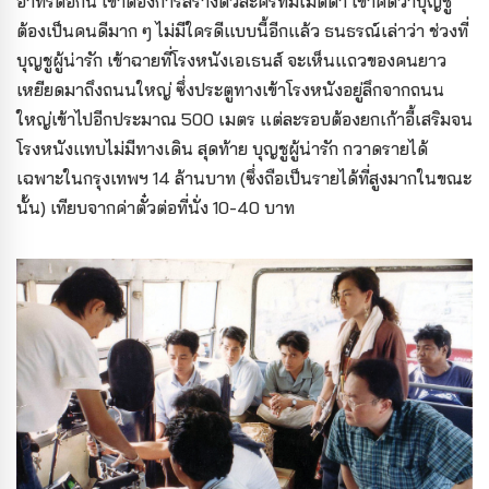
อาทรต่อกัน เขาต้องการสร้างตัวละครที่มีเมตตา เขาคิดว่าบุญชู
ต้องเป็นคนดีมาก ๆ ไม่มีใครดีแบบนี้อีกแล้ว ธนธรณ์เล่าว่า ช่วงที่
บุญชูผู้น่ารัก เข้าฉายที่โรงหนังเอเธนส์ จะเห็นแถวของคนยาว
เหยียดมาถึงถนนใหญ่ ซึ่งประตูทางเข้าโรงหนังอยู่ลึกจากถนน
ใหญ่เข้าไปอีกประมาณ 500 เมตร แต่ละรอบต้องยกเก้าอี้เสริมจน
โรงหนังแทบไม่มีทางเดิน สุดท้าย บุญชูผู้น่ารัก กวาดรายได้
เฉพาะในกรุงเทพฯ 14 ล้านบาท (ซึ่งถือเป็นรายได้ที่สูงมากในขณะ
นั้น) เทียบจากค่าตั๋วต่อที่นั่ง 10-40 บาท