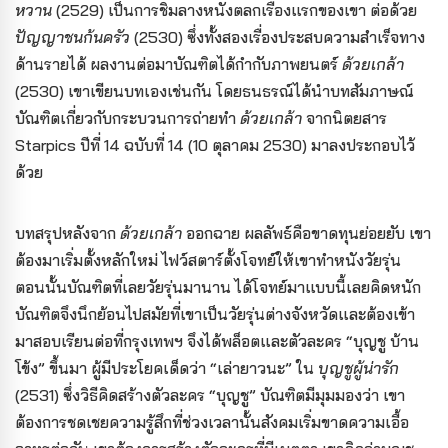
หวาน
(2529) เป็นการชิมลางหนังตลกเรื่องแรกของเขา ต่อด้วย
ปัญญาชนก้นครัว
(2530) ซึ่งทั้งสองเรื่องประสบความสำเร็จทาง
ด้านรายได้ ผลงานต่อมาบัณฑิตได้กำกับภาพยนตร์
ด้วยเกล้า
(2530) เขาเขียนบทเองเช่นกัน โดยธนธรณ์ได้นำบทสัมภาษณ์
บัณฑิตเกี่ยวกับกระบวนการถ่ายทำ
ด้วยเกล้า
จากนิตยสาร
Starpics ปีที่ 14 ฉบับที่ 14 (10 ตุลาคม 2530) มาลงประกอบไว้
ด้วย
บทสรุปหลังจาก
ด้วยเกล้า
ออกฉาย ผลลัพธ์คือขาดทุนย่อยยับ เขา
ต้องมาเริ่มตั้งหลักใหม่ ไฟว์สตาร์ตั้งโจทย์ให้เขาทำหนังวัยรุ่น
ตอนนั้นบัณฑิตที่เลยวัยรุ่นมานาน ได้โจทย์มาแบบนี้เลยคิดหนัก
บัณฑิตจึงนึกย้อนไปสมัยที่เขาเป็นวัยรุ่นต่างจังหวัดและต้องเข้า
มาสอบเรียนต่อที่กรุงเทพฯ จึงได้พล็อตและตัวละคร “บุญชู บ้าน
โข้ง” ขึ้นมา ผู้มีประโยคเด็ดว่า “เล่ายาวนะ” ใน
บุญชูผู้น่ารัก
(2531) ซึ่งวิธีคิดสร้างตัวละคร “บุญชู” บัณฑิตมีมุมมองว่า เขา
ต้องการชดเชยความรู้สึกที่ช่วงเวลานั้นสังคมเริ่มขาดความเอื้อ