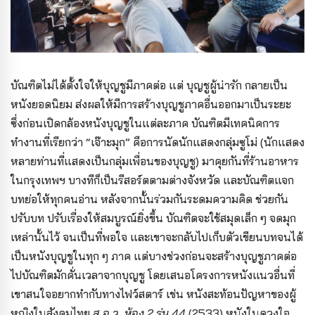
บัณฑิตไม่ได้ตั้งใจให้บุญชูมีภาคต่อ แต่ บุญชูผู้น่ารัก กลายเป็น
หนังยอดนิยม ส่งผลให้มีการสร้างบุญชูภาคอื่นออกมาเป็นระยะ
ซึ่งก่อนเปิดกล้องหนังบุญชูในแต่ละภาค บัณฑิตมีเทคนิคการ
ทำงานที่เรียกว่า “เจ๊าะมุก” คือการนัดนักแสดงกลุ่มซูโม่ (นักแสดง
หลายท่านที่แสดงเป็นกลุ่มเพื่อนของบุญชู) มาคุยกันที่ร้านอาหาร
ในกรุงเทพฯ บางทีก็เป็นรีสอร์ตตามต่างจังหวัด และบัณฑิตแจก
บทย่อให้ทุกคนอ่าน หลังจากนั้นร่วมกันระดมความคิด ช่วยกัน
ปรับบท ปรับเรื่องให้สมบูรณ์ยิ่งขึ้น บัณฑิตจะใช้สมุดเล็ก ๆ จดมุก
เหล่านั้นไว้ จนเป็นที่พอใจ และเขาจะกลับไปเก็บตัวเขียนบทจนได้
เป็นหนังบุญชูในทุก ๆ ภาค แต่บางช่วงก่อนจะสร้างบุญชูภาคต่อ
ไปบัณฑิตมักคั่นเวลาจากบุญชู โดยเสนอโครงการหนังแนวอื่นที่
เขาสนใจอยากทำกับทางไฟว์สตาร์ เช่น หนังสะท้อนปัญหาของผู้
หญิงในสังคมไทย
ส.อ.ว. ห้อง 2 รุ่น 44
(2533) หนังในดวงใจ