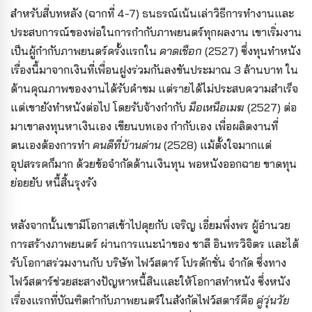
สำหรับสี่บทหลัง (ฉากที่ 4-7) ธนธรณ์เน้นเล่าวิธีการทำงานและ
ประสบการณ์ของพ่อในการกำกับภาพยนตร์ทุกผลงาน เขาเริ่มงาน
เป็นผู้กำกับภาพยนตร์ครั้งแรกใน
คาดเชือก
(2527) ซึ่งทุนทำหนัง
เรื่องนี้มาจากเงินที่เพื่อนฝูงร่วมกันลงขันประมาณ 3 ล้านบาท ใน
ด้านคุณภาพของงานได้รับคำชม แต่รายได้ไม่ประสบความสำเร็จ
แต่เขายังทำหนังต่อไป โดยรับจ้างกำกับ
มือเหนือเมฆ
(2527) ต่อ
มาเขาลงทุนหาเงินเอง เขียนบทเอง กำกับเอง เพื่อผลิตงานที่
ตนเองต้องการทำ
คนดีที่บ้านด่าน
(2528) แม้ตั้งใจมากแต่
อุปสรรคก็มาก ด้วยข้อจำกัดด้านเงินทุน พอหนังออกฉาย ขาดทุน
ย่อยยับ หนี้สิ้นรุงรัง
หลังจากนั้นเขามีโอกาสเข้าไปคุยกับ เจริญ เอี่ยมพึ่งพร ผู้อำนวย
การสร้างภาพยนตร์ ผ่านการแนะนำของ ชาลี อินทรวิจิตร และได้
รับโอกาสร่วมงานกับ บริษัท ไฟว์สตาร์ โปรดักชั่น จำกัด ซึ่งทาง
ไฟว์สตาร์ช่วยสะสางปัญหาหนี้สินและให้โอกาสทำหนัง ซึ่งหนัง
เรื่องแรกที่บัณฑิตกำกับภาพยนตร์ในสังกัดไฟว์สตาร์คือ
คู่วุ่นวัย