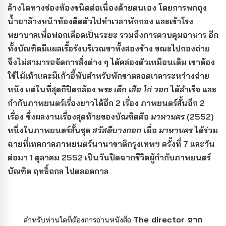
ล้างไตทางช่องท้องชนิดต่อเนื่องด้วยตนเอง โดยการพกถุง
น้ำยาล้างหน้าท้องติดตัวไปทำเวลาพักกอง และเข้าโรง
พยาบาลเพื่อฟอกเลือดเป็นระยะ รวมถึงการควบคุมอาหาร อีก
ทั้งบัณฑิตมีแผลเรื้อรังบริเวณขาทั้งสองข้าง ขณะไปกองถ่าย
จึงไม่สามารถจัดการสิ่งต่าง ๆ ได้คล่องตัวเหมือนเดิม เขาต้อง
ใช้ไม้เท้าและมีเก้าอี้พับสำหรับพักขาตลอดเวลาระหว่างถ่าย
หนัง แต่ในที่สุดก็ปิดกล้อง
พระ เด็ก เสือ ไก่ วอก
ได้สำเร็จ และ
กำกับภาพยนตร์เรื่องยาวได้อีก 2 เรื่อง ภาพยนตร์สั้นอีก 2
เรื่อง ซึ่งผลงานเรื่องสุดท้ายของบัณฑิตคือ
มาหานคร
(2552)
หนึ่งในภาพยนตร์สั้นชุด
สวัสดีบางกอก
เมื่อ
มาหานคร
ได้ร่วม
ฉายที่เทศกาลภาพยนตร์นานาชาติกรุงเทพฯ ครั้งที่ 7 และวัน
ต่อมา 1 ตุลาคม 2552 เป็นวันปิดฉากชีวิตผู้กำกับภาพยนตร์
บัณฑิต ฤทธิ์ถกล ไปตลอดกาล
The director ฉาก
สำหรับท่านใดที่ต้องการอ่านหนังสือ