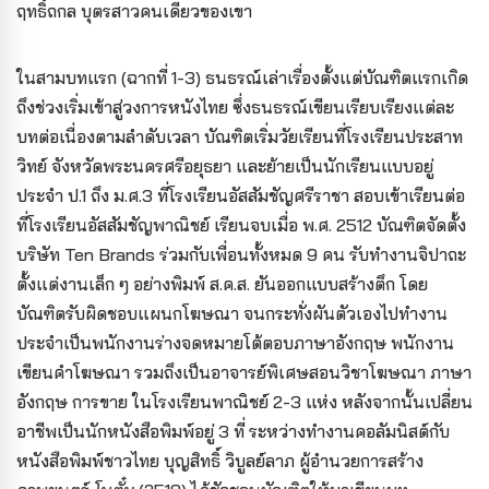
ฤทธิ์ถกล บุตรสาวคนเดียวของเขา
ในสามบทแรก (ฉากที่ 1-3) ธนธรณ์เล่าเรื่องตั้งแต่บัณฑิตแรกเกิด
ถึงช่วงเริ่มเข้าสู่วงการหนังไทย ซึ่งธนธรณ์เขียนเรียบเรียงแต่ละ
บทต่อเนื่องตามลำดับเวลา บัณฑิตเริ่มวัยเรียนที่โรงเรียนประสาท
วิทย์ จังหวัดพระนครศรีอยุธยา และย้ายเป็นนักเรียนแบบอยู่
ประจำ ป.1 ถึง ม.ศ.3 ที่โรงเรียนอัสสัมชัญศรีราชา สอบเข้าเรียนต่อ
ที่โรงเรียนอัสสัมชัญพาณิชย์ เรียนจบเมื่อ พ.ศ. 2512 บัณฑิตจัดตั้ง
บริษัท Ten Brands ร่วมกับเพื่อนทั้งหมด 9 คน รับทำงานจิปาถะ
ตั้งแต่งานเล็ก ๆ อย่างพิมพ์ ส.ค.ส. ยันออกแบบสร้างตึก โดย
บัณฑิตรับผิดชอบแผนกโฆษณา จนกระทั่งผันตัวเองไปทำงาน
ประจำเป็นพนักงานร่างจดหมายโต้ตอบภาษาอังกฤษ พนักงาน
เขียนคำโฆษณา รวมถึงเป็นอาจารย์พิเศษสอนวิชาโฆษณา ภาษา
อังกฤษ การขาย ในโรงเรียนพาณิชย์ 2-3 แห่ง หลังจากนั้นเปลี่ยน
อาชีพเป็นนักหนังสือพิมพ์อยู่ 3 ที่ ระหว่างทำงานคอลัมนิสต์กับ
หนังสือพิมพ์ชาวไทย บุญสิทธิ์ วิบูลย์ลาภ ผู้อำนวยการสร้าง