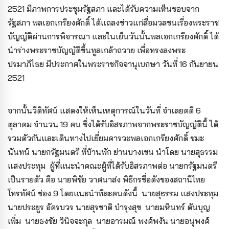
2521 มีภาพการประชุมรัฐสภา และได้รับความเห็นชอบจาก
รัฐสภา พลเอกเกรียงศักดิ์ ได้แถลงข่าวแก่สื่อมวลชนเรื่องพระราช
บัญญัติผ่านการพิจารณา และในเย็นวันนั้นพลเอกเกรียงศักดิ์ ได้
นำร่างพระราชบัญญัติขึ้นทูลเกล้าถวาย เพื่อทรงลงพระ
ปรมาภิไธย มีประกาศในพระราชกิจจานุเบกษา วันที่ 16 กันยายน
2521
จากนั้นวีดิทัศน์ แสดงให้เห็นเหตุการณ์ในวันที่ จำเลยคดี 6
ตุลาคม จำนวน 19 คน ซึ่งได้รับอิสรภาพจากพระราชบัญญัตินี้ ได้
รวมตัวกันและเดินทางไปเยี่ยมคารวะพลเอกเกรียงศักดิ์ ชมะ
นันทน์ นายกรัฐมนตรี ที่บ้านพัก ย่านบางเขน นำโดย นายสุธรรม
แสงประทุม ผู้ที่แนะนำคณะผู้ที่ได้รับอิสรภาพต่อ นายกรัฐมนตรี
เป็นรายตัว คือ นายพิชัย วาศนาส่ง พิธีกรชื่อดังของสถานีไทย
โทรทัศน์ ช่อง 9 โดยแนะนำทีละคนดังนี้ นายสุธรรม แสงประทุม
นายประยูร อัครบวร นายสุรชาติ บำรุงสุข นายมหินทร์ ตันบุญ
เพิ่ม นายธงชัย วินิจจะกุล นายอารมณ์ พงศ์พงัน นายอนุพงศ์