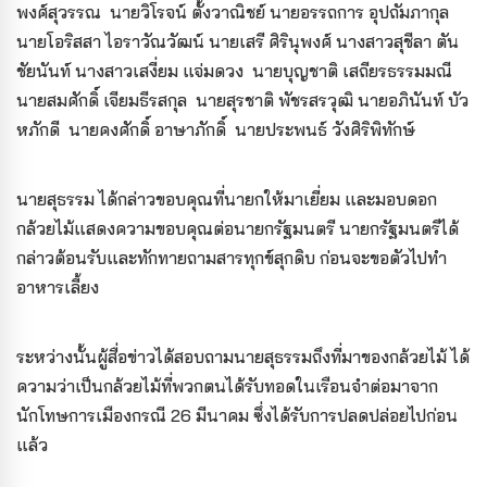
พงศ์สุวรรณ นายวิโรจน์ ตั้งวาณิชย์ นายอรรถการ อุปถัมภากุล
นายโอริสสา ไอราวัณวัฒน์ นายเสรี ศิรินุพงศ์ นางสาวสุชีลา ตัน
ชัยนันท์ นางสาวเสงี่ยม แจ่มดวง นายบุญชาติ เสถียรธรรมมณี
นายสมศักดิ์ เจียมธีรสกุล นายสุรชาติ พัชรสรวุฒิ นายอภินันท์ บัว
หภักดี นายคงศักดิ์ อาษาภักดิ์ นายประพนธ์ วังศิริพิทักษ์
นายสุธรรม ได้กล่าวขอบคุณที่นายกให้มาเยี่ยม และมอบดอก
กล้วยไม้แสดงความขอบคุณต่อนายกรัฐมนตรี นายกรัฐมนตรีได้
กล่าวต้อนรับและทักทายถามสารทุกข์สุกดิบ ก่อนจะขอตัวไปทำ
อาหารเลี้ยง
ระหว่างนั้นผู้สื่อข่าวได้สอบถามนายสุธรรมถึงที่มาของกล้วยไม้ ได้
ความว่าเป็นกล้วยไม้ที่พวกตนได้รับทอดในเรือนจำต่อมาจาก
นักโทษการเมืองกรณี 26 มีนาคม ซึ่งได้รับการปลดปล่อยไปก่อน
แล้ว