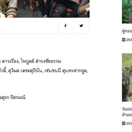
คู่กร
253
า ดาวเรือง, ไพบูลย์ ดำรงชัยธรรม
ดิ์, สุวิมล เตชะสุปินัน, เช่นชนนี สุนทรศารทูล,
วสุธร ปิยรมณ์
วันปร
บ้าน
25