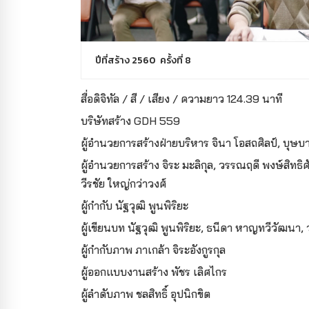
ปีที่สร้าง 2560 ครั้งที่ 8
สื่อดิจิทัล / สี / เสียง / ความยาว 124.39 นาที
บริษัทสร้าง GDH 559
ผู้อำนวยการสร้างฝ่ายบริหาร จินา โอสถศิลป์, บุษบ
ผู้อำนวยการสร้าง จิระ มะลิกุล, วรรณฤดี พงษ์สิทธิศัก
วีรชัย ใหญ่กว่าวงศ์
ผู้กำกับ นัฐวุฒิ พูนพิริยะ
ผู้เขียนบท นัฐวุฒิ พูนพิริยะ, ธนีดา หาญทวีวัฒนา, 
ผู้กำกับภาพ ภาเกล้า จิระอังกูรกุล
ผู้ออกแบบงานสร้าง พัชร เลิศไกร
ผู้ลำดับภาพ ชลสิทธิ์ อุปนิกขิต