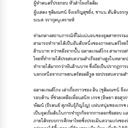
ผู้ทำดนตรีประกอบ หัวลำโพงริดดิม
ผู้แสดง ชุติมณฑน์ จึงเจริญสุขยิ่ง, ชานน สันตินธรก
ธเนศ วรากุลนุเคราะห์
ท่ามกลางสถานการณ์ที่ไม่แน่นอนของอุตสาหกรรม
สามารถทำรายได้เป็นอันดับหนึ่งของภาพยนตร์ไทยในป
ล้านบาท ทว่าหลังจากนั้น ฉลาดเกมส์โกง สามารถสร
ไทยที่ทำรายได้ประสบความสำเร็จอย่างสูงในหลายป
ทำรายได้มากกว่าพันล้านบาท ซึ่งถือเป็นปรากฏการณ์ท
นอกเหนือจากภาพยนตร์ฮอลลีวูด จะประสบความสำเร
ฉลาดเกมส์โกง เล่าเรื่องราวของ ลิน (ชุติมณฑน์ จึงเ
รอบด้าน ที่ช่วยเหลือเพื่อนสนิท เกรซ (อิษยา ฮอสุ
พัฒน์ (ธีรดนย์ ศุภพันธุ์ภิญโญ) แฟนหนุ่มของเกรซ 
เป็นจุดเริ่มต้นในการทำธุรกิจจากการลอกข้อสอบ และ
ภายใต้ระบบการศึกษาไทยซึ่งประเมินความเก่งของน