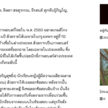
ุล, อิษยา
ฮอสุวรรณ, ธีรดนย์ ศุภพันธ์ุภิญโญ,
ภาพยนตร์ไทยใน พ.ศ. 2560 ฉลาดเกมส์โกง
อยู่กั
ี ด้วยรายได้เฉพาะในกรุงเทพฯ อยู่ที่ 112
25
้างชื่อในต่างประเทศ ด้วยการเป็นภาพยนตร์
ระเทศที่ออกฉาย โดยเฉพาะในประเทศจีน ซึ่ง
ี่ไม่ได้เกิดขึ้นบ่อยนักที่ภาพยนตร์ต่างประเทศ
็จระดับนี้
จริญสุขยิ่ง) นักเรียนหญิงผู้มีความเฉลียวฉลาด
วรรณ) ด้วยการให้เธอลอกข้อสอบ หลังจากนั้น
ลูกชายเศรษฐี จึงขอลอกข้อสอบลินบ้าง นั่นจึง
[ประ
ได้รับการตอบรับที่งดงามจากเพื่อนร่วมชั้น
0
ักเรียนจากคะแนนในห้องสอบ แต่ธุรกิจดัง