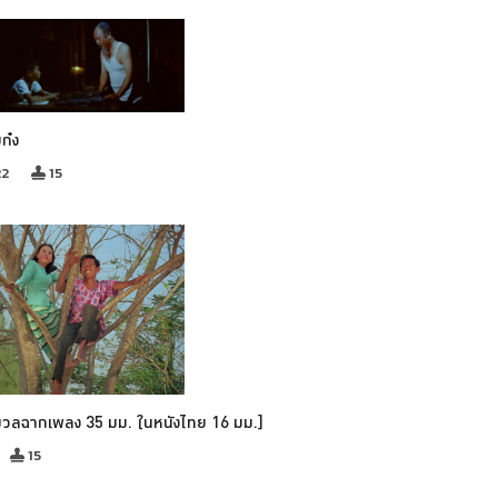
บก๋ง
22
15
มวลฉากเพลง 35 มม. ในหนังไทย 16 มม.]
15