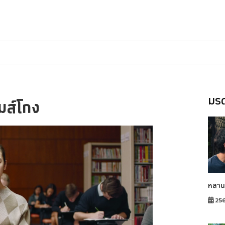
มรด
มส์โกง
หลาน
25