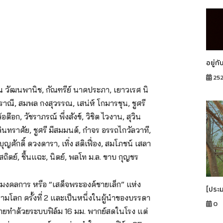
อยู่กั
25
รณ วัฒนพานิช,
กัณฑรีย์ นาคประภา, เยาวเรศ นิ
าณี, สมพล กงสุวรรณ, เสน่ห์ โกมารชุน, ชูศรี
้อต๊อก, วัชราภรณ์ พึ่งสังข์, วิชิต ไวงาน, สุวิน
ิลินทราศัย, ชูศรี มีสมมนต์, กำจร อรรถไกวัลวาที,
บุญศักดิ์ ดวงดารา, เทิ่ง สติเฟื่อง, สมโภชน์ เสลา
ถิตย์, ชื้นแฉะ, นิตย์, พลโท ม.ล. ขาบ กุญชร
มงคลการ หรือ “เสด็จพระองค์ชายเล็ก” แห่ง
[ประ
มโลก ครั้งที่ 2 และเป็นหนึ่งในผู้นำของบรรดา
0
ายทำด้วยระบบฟิล์ม 16 มม. พากย์สดในโรง แต่