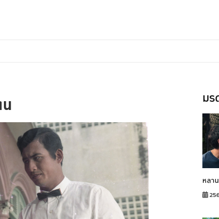
มรด
ตน
หลาน
25