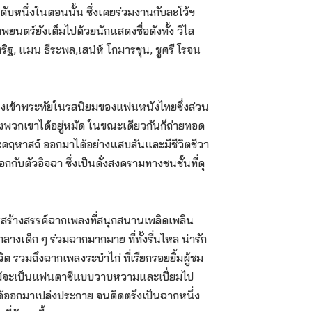
ับหนึ่งในตอนนั้น ซึ่งเคยร่วมงานกับละโว้ฯ
นตร์ยังเต็มไปด้วยนักแสดงชื่อดังทั้ง วิไล
ฐ, แมน ธีระพล,เสน่ห์ โกมารชุน, ชูศรี โรจน
ทรงเข้าพระทัยในรสนิยมของแฟนหนังไทยซึ่งส่วน
วกเขาได้อยู่หมัด ในขณะเดียวกันก็ถ่ายทอด
คฤหาสถ์ ออกมาได้อย่างแสบสันและมีชีวิตชีวา
บตัวอิจฉา ซึ่งเป็นดั่งสงครามทางชนชั้นที่ดุ
รสร้างสรรค์ฉากเพลงที่สนุกสนานเพลิดเพลิน
งเด็ก ๆ ร่วมฉากมากมาย ที่ทั้งรื่นไหล น่ารัก
ต รวมถึงฉากเพลงระบำไก่ ที่เรียกรอยยิ้มผู้ชม
 แม้จะเป็นแฟนตาซีแบบวาบหวามและเปี่ยมไป
ด้ออกมาเปล่งประกาย จนติดตรึงเป็นฉากหนึ่ง