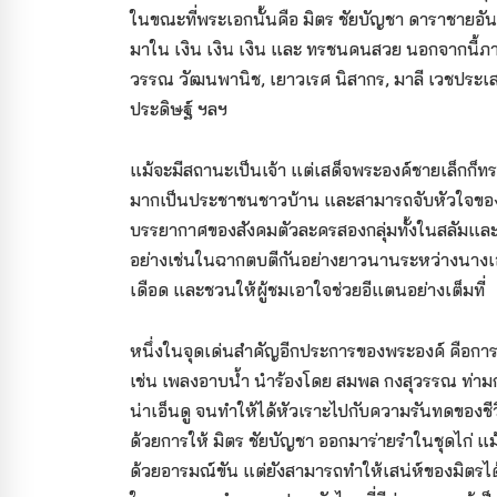
ในขณะที่พระเอกนั้นคือ มิตร ชัยบัญชา ดาราชายอันด
มาใน เงิน เงิน เงิน และ ทรชนคนสวย นอกจากนี้ภาพย
วรรณ วัฒนพานิช, เยาวเรศ นิสากร, มาลี เวชประเสริ
ประดิษฐ์ ฯลฯ
แม้จะมีสถานะเป็นเจ้า แต่เสด็จพระองค์ชายเล็กก็
มากเป็นประชาชนชาวบ้าน และสามารถจับหัวใจของพ
บรรยากาศของสังคมตัวละครสองกลุ่มทั้งในสลัมและ
อย่างเช่นในฉากตบตีกันอย่างยาวนานระหว่างนางเอกกั
เดือด และชวนให้ผู้ชมเอาใจช่วยอีแตนอย่างเต็มที่
หนึ่งในจุดเด่นสำคัญอีกประการของพระองค์ คือกา
เช่น เพลงอาบน้ำ นำร้องโดย สมพล กงสุวรรณ ท่ามกลา
น่าเอ็นดู จนทำให้ได้หัวเราะไปกับความรันทดของชีวิ
ด้วยการให้ มิตร ชัยบัญชา ออกมาร่ายรำในชุดไก่
ด้วยอารมณ์ขัน แต่ยังสามารถทำให้เสน่ห์ของมิตรไ