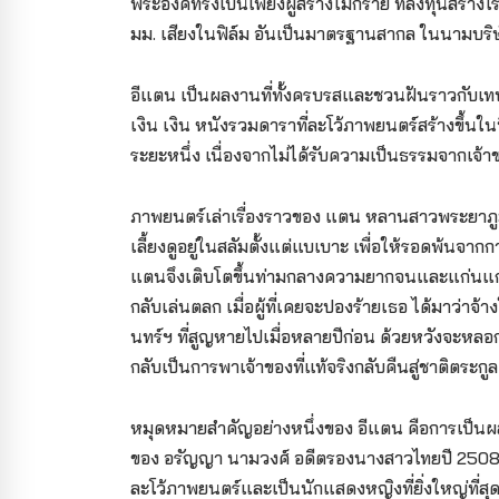
พระองค์ทรงเป็นเพียงผู้สร้างไม่กี่ราย ที่ลงทุนสร
มม. เสียงในฟิล์ม อันเป็นมาตรฐานสากล ในนามบร
อีแตน เป็นผลงานที่ทั้งครบรสและชวนฝันราวกับเท
เงิน เงิน หนังรวมดาราที่ละโว้ภาพยนตร์สร้างขึ้
ระยะหนึ่ง เนื่องจากไม่ได้รับความเป็นธรรมจากเจ
ภาพยนตร์เล่าเรื่องราวของ แตน หลานสาวพระยาภูมิน
เลี้ยงดูอยู่ในสลัมตั้งแต่แบเบาะ เพื่อให้รอดพ้นจา
แตนจึงเติบโตขึ้นท่ามกลางความยากจนและแก่นแก้วไ
กลับเล่นตลก เมื่อผู้ที่เคยจะปองร้ายเธอ ได้มาว่า
นทร์ฯ ที่สูญหายไปเมื่อหลายปีก่อน ด้วยหวังจะหลอกล
กลับเป็นการพาเจ้าของที่แท้จริงกลับคืนสู่ชาติตระกูล
หมุดหมายสำคัญอย่างหนึ่งของ อีแตน คือการเป็นผ
ของ อรัญญา นามวงศ์ อดีตรองนางสาวไทยปี 2508
ละโว้ภาพยนตร์และเป็นนักแสดงหญิงที่ยิ่งใหญ่ที