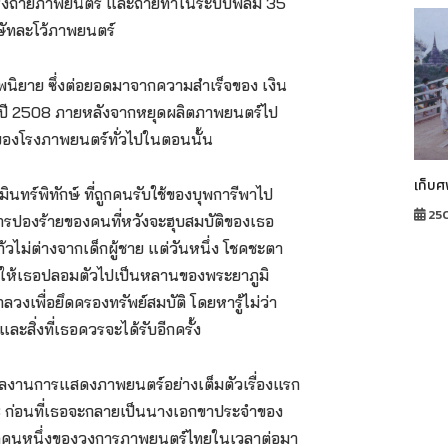
้างโรงถ่ายภาพยนตร์ และถ่ายทำในระบบฟิล์ม 35
ิษัทละโว้ภาพยนตร์
พนิยาย ซึ่งต่อยอดมาจากความสำเร็จของ เงิน
นในปี 2508 ภายหลังจากหยุดผลิตภาพยนตร์ไป
้าของโรงภาพยนตร์ทั่วไปในตอนนั้น
เก็บศ
ทร์พิทักษ์ ที่ถูกคนรับใช้ของบุพการีพาไป
25
กการปองร้ายของคนที่หวังจะฮุบสมบัติของเธอ
ม่ต่างจากเด็กผู้ชาย แต่วันหนึ่ง โชคชะตา
จ้างให้เธอปลอมตัวไปเป็นหลานของพระยาภูมิ
วงเพื่อยึดครองทรัพย์สมบัติ โดยหารู้ไม่ว่า
และสิ่งที่เธอควรจะได้รับอีกครั้ง
ลงานการแสดงภาพยนตร์อย่างเต็มตัวเรื่องแรก
 ก่อนที่เธอจะกลายเป็นนางเอกขาประจำของ
่สุดคนหนึ่งของวงการภาพยนตร์ไทยในเวลาต่อมา