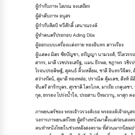
ผู้กำกับภาพ โสภณ จงเสถียร
ผู้ลำดับภาพ อนุสร
ผู้กำกับศิลป์ ทวีศักดิ์ เสนาณรงค์
ผู้ทำดนตรีประกอบ Ading Dila
ผู้ออกแบบเครื่องแต่งกาย ทองอินทร ดาวเรือง
ผู้แสดง มิตร ชัยบัญชา, อรัญญา นามวงศ์, วิไลวร
สากร, มาลี เวชประเสริฐ, แมน ธีรพล, ชฎาพร วชิรปร
โรจนประดิษฐ์, สุคนธ์ คิ้วเหลี่ยม, ชาลี อินทรวิจิตร, ล
สว่างรัตน์, สุมาลี ทองหล่อ, ปราณีต คุ้มเดช, สิงห์ ม
จันตรี สาริกบุตร, สุรชาติ ไตรโภค, มาเรีย เกตุเลขา, 
กุล, ยรรยง โปร่งน้ำใจ, ประสาน ปัทมวานุ, ผาสุก คงส
ภาพยนตร์ของ พระเจ้าวรวงศ์เธอ พระองค์เจ้าอนุสร
วงการภาพยนตร์ไทย ผู้สร้างหนังมาตั้งแต่ก่อนสงครา
คนทำหนังไทยในช่วงหลังสงคราม ที่ส่วนมากนิยมถ่