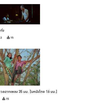
บก๋ง
22
15
มวลฉากเพลง 35 มม. ในหนังไทย 16 มม.]
15