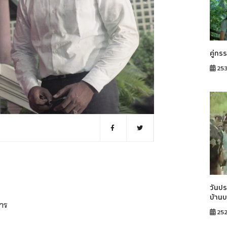
คู่กร
253
วันปร
บ้าน
การ
25